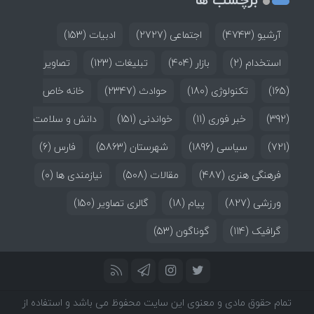
آرشیو
(4743)
اجتماعی
(2727)
ادبیات
(153)
استخدام
(2)
بازار
(404)
تبلیغات
(123)
تصاویر
(165)
تکنولوژی
(180)
حوادث
(2347)
خانه خاص
(392)
خبر فوری
(11)
خواندنی
(151)
دانش و سلامت
(721)
سیاسی
(1896)
شهرستان
(5863)
فارس
(6)
فرهنگی هنری
(487)
مقالات
(508)
نیازمندی ها
(0)
ورزشی
(827)
پیام
(18)
گالری تصاویر
(150)
گرافیک
(114)
گوناگون
(53)
تمام حقوق مادی و معنوی این سایت محفوظ می باشد و استفاده از