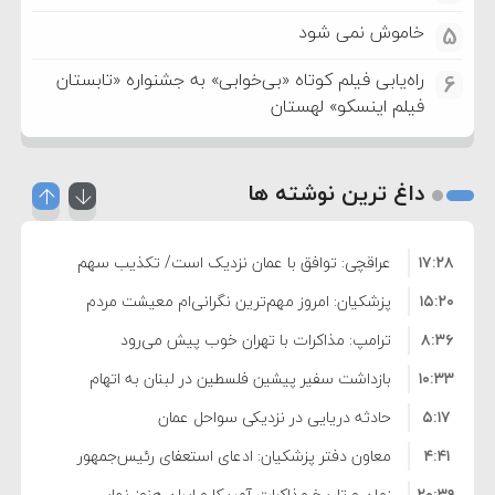
خاموش نمی شود
5
راه‌یابی فیلم کوتاه «بی‌خوابی» به جشنواره «تابستان
6
فیلم اینسکو» لهستان
داغ ترین نوشته ها
۱۷:۲۸
عراقچی: توافق با عمان نزدیک است/ تکذیب سهم
۱۵:۲۰
۱۱ درصدی ایران از خزر
پزشکیان: امروز مهم‌ترین نگرانی‌ام معیشت مردم
۸:۳۶
است
ترامپ: مذاکرات با تهران خوب پیش می‌رود
۱۰:۳۳
بازداشت سفیر پیشین فلسطین در لبنان به اتهام
۵:۱۷
فساد و اختلاس اموال
حادثه دریایی در نزدیکی سواحل عمان
۴:۴۱
معاون دفتر پزشکیان: ادعای استعفای رئیس‌جمهور
۲۰:۳۹
واهی و کذب محض است
زمان و تاریخ مذاکرات آمریکا و ایران هنوز نهایی