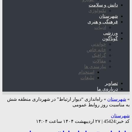
دانش و سلامت
تکنولوژی
شهرستان
فرهنگی و هنری
ادبیات
ورزشی
گوناگون
خواندنی
خانه خاص
گرافیک
مقالات
نیازمندی ها
استخدام
تبلیغات
تصاویر
درباره‌ی ما
»
شهرستان
»
راه‌اندازی “دیوار ارتباط” در شهرداری منطقه شش
به مناسبت روز روابط عمومی
شهرستان
کد خبر:45424 | ۲۷ اردیبهشت ۱۴۰۴ ساعت ۱۴:۰۴