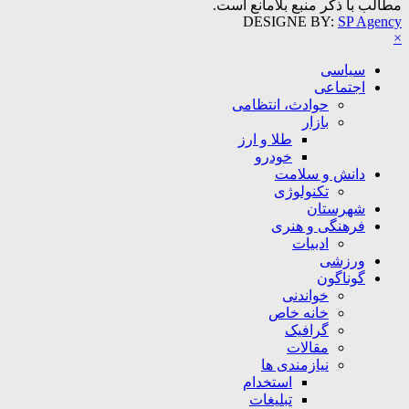
مطالب با ذکر منبع بلامانع است.
DESIGNE BY:
SP Agency
×
سیاسی
اجتماعی
حوادث، انتظامی
بازار
طلا و ارز
خودرو
دانش و سلامت
تکنولوژی
شهرستان
فرهنگی و هنری
ادبیات
ورزشی
گوناگون
خواندنی
خانه خاص
گرافیک
مقالات
نیازمندی ها
استخدام
تبلیغات