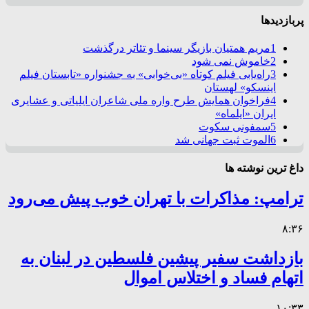
پربازدیدها
1
مریم همتیان بازیگر سینما و تئاتر درگذشت
2
خاموش نمی شود
3
راه‌یابی فیلم کوتاه «بی‌خوابی» به جشنواره «تابستان فیلم
اینسکو» لهستان
4
فراخوان همایش طرح واره ملی شاعران ایلیاتی و عشایری
ایران «ایلماه»
5
سمفونی سکوت
6
الموت ثبت جهانی شد
داغ ترین نوشته ها
ترامپ: مذاکرات با تهران خوب پیش می‌رود
۸:۳۶
بازداشت سفیر پیشین فلسطین در لبنان به
اتهام فساد و اختلاس اموال
۱۰:۳۳