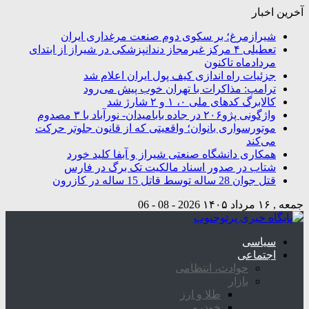
آخرین اخبار
شیرازمرغ؛ بر سکوی دوم صنعت مرغداری ایران
تعطیلی ۴ مرکز غیرمجاز دندانپزشکی در شیراز از ابتدای
مردادماه تاکنون
جزئیات راه اندازی کیف پول ایران اعلام شد
ترامپ: مذاکرات با تهران خوب پیش می‌رود
کالابرگ کدهای ملی ۰، ۱ و ۲ شارژ شد
واژگونی پژو۲۰۶ در جاده بابامیدان- نورآباد با ۳ مصدوم
موتورسواری بانوان؛ واقعیتی که از قانون جلوتر حرکت
می‌کند
همکاری دانشگاه صنعتی شیراز و آبفا کلید خورد
شتاب در صدور اسناد مالکیت تک برگ در فارس
قتل جوان 28 ساله توسط قاتل 15 ساله در کازرون
جمعه , ۱۶ مرداد ۱۴۰۵
2026 - 08 - 06
سیاسی
اجتماعی
حوادث، انتظامی
بازار
طلا و ارز
خودرو