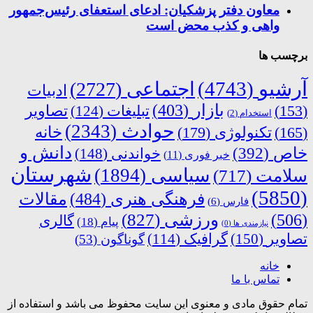
معاون دفتر پزشکیان: ادعای استعفای رئیس‌جمهور
واهی و کذب محض است
برچسب ها
آرشیو
(4743)
اجتماعی
(2727)
ادبیات
بازار
(403)
(153)
تبلیغات
(124)
تصاویر
استخدام
(2)
حوادث
(2343)
خانه
(165)
تکنولوژی
(179)
دانش و
خاص
(392)
خواندنی
(148)
خبر فوری
(11)
شهرستان
سیاسی
(1894)
سلامت
(717)
(5850)
فرهنگی هنری
(484)
مقالات
فارس
(6)
ورزشی
(827)
(506)
گالری
پیام
(18)
نیازمندی ها
(0)
تصاویر
(150)
گرافیک
(114)
گوناگون
(53)
خانه
تماس با ما
تمام حقوق مادی و معنوی این سایت محفوظ می باشد و استفاده از