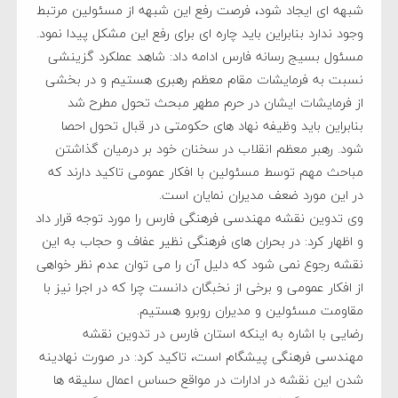
شبهه ای ایجاد شود، فرصت رفع این شبهه از مسئولین مرتبط
وجود ندارد بنابراین باید چاره ای برای رفع این مشکل پیدا نمود.
مسئول بسیج رسانه فارس ادامه داد: شاهد عملکرد گزینشی
نسبت به فرمایشات مقام معظم رهبری هستیم و در بخشی
از فرمایشات ایشان در حرم مطهر مبحث تحول مطرح شد
بنابراین باید وظیفه نهاد های حکومتی در قبال تحول احصا
شود. رهبر معظم انقلاب در سخنان خود بر درمیان گذاشتن
مباحث مهم توسط مسئولین با افکار عمومی تاکید دارند که
در این مورد ضعف مدیران نمایان است.
وی تدوین نقشه مهندسی فرهنگی فارس را مورد توجه قرار داد
و اظهار کرد: در بحران های فرهنگی نظیر عفاف و حجاب به این
نقشه رجوع نمی شود که دلیل آن را می توان عدم نظر خواهی
از افکار عمومی و برخی از نخبگان دانست چرا که در اجرا نیز با
مقاومت مسئولین و مدیران روبرو هستیم.
رضایی با اشاره به اینکه استان فارس در تدوین نقشه
مهندسی فرهنگی پیشگام است، تاکید کرد: در صورت نهادینه
شدن این نقشه در ادارات در مواقع حساس اعمال سلیقه ها