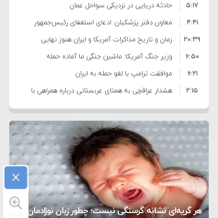
۵:۱۷
فساد و اختلاس اموال
حادثه دریایی در نزدیکی سواحل عمان
۴:۴۱
معاون دفتر پزشکیان: ادعای استعفای رئیس‌جمهور
۲۰:۳۹
واهی و کذب محض است
زمان و تاریخ مذاکرات آمریکا و ایران هنوز نهایی
۶:۵۰
نشده است
وزیر جنگ آمریکا: ماشین جنگی ما آماده حمله
۶:۲۱
نظامی علیه ایران است
موافقت ترامپ با لغو حمله به ایران
۲:۱۵
هشدار عراقچی به همتای عربستانی درباره همراهی با
۷:۱۰
آمریکا
مقام ارشد امنیتی: برنامه گسترده‌ای برای پاسخ به
۵:۴۵
دیوانگی آمریکا داریم
ترامپ دستور حملات جدید علیه ایران را صادر کرد
۱۲:۵۹
سپاه: دو نفتکش متخلف مورد اصابت قرار گرفته و
۸:۵۷
متوقف شدند
ترامپ مدعی توافق تاریخی برای خلع سلاح کامل
×
۱۶:۱۹
حماس شد
اعتراض عراقچی به همتای بلغارستانی به دلیل کمک
۱۰:۱۵
به آمریکا در حملات به ایران
کشورهایی که به متجاوزان کمک می کنند پاسخ
هر گریه‌ای نشانه گرسنگی نیست؛ چطور زبان نوزادمان را
۶:۰۵
سختی خواهند گرفت
سنتکام پایان تجاوز جدید به ایران را اعلام کرد