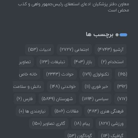
معاون دفتر پزشکیان: ادعای استعفای رئیس‌جمهور واهی و کذب
محض است
برچسب ها
آرشیو
(4743)
اجتماعی
(2727)
ادبیات
(153)
استخدام
(2)
بازار
(403)
تبلیغات
(123)
تصاویر
(165)
تکنولوژی
(179)
حوادث
(2343)
خانه خاص
(392)
خبر فوری
(11)
خواندنی
(148)
دانش و سلامت
(717)
سیاسی
(1894)
شهرستان
(5849)
فارس
(6)
فرهنگی هنری
(484)
مقالات
(506)
نیازمندی ها
(0)
ورزشی
(827)
پیام
(18)
گالری تصاویر
(150)
گرافیک
(114)
گوناگون
(53)