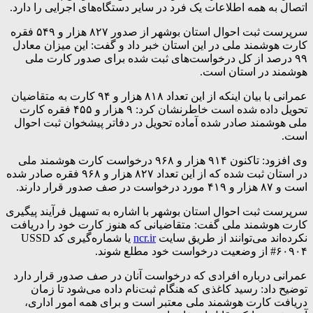
اتصال به همه اطلاعات یک فرد در سایر ‌دستگاه‌های اجرایی را دارد.
سرپرست ثبت احوال استان بوشهر از صدور ۸۲۷ هزار و ۵۴۹ فقره
کارت هوشمند ملی در این استان خبر داد و گفت: این میزان معادل
۹۹ درصد از کل درخواست‌های ثبت شده برای صدور کارت ملی
هوشمند در استان است.
عمرانی با بیان اینکه از این تعداد ۸۱۸ هزار و ۹۴ کارت به متقاضیان
تحویل داده شده است خاطرنشان کرد: ۹ هزار و ۴۵۵ فقره کارت
ملی هوشمند صادر شده آماده تحویل در دفاتر پیشخوان ثبت احوال
است.
وی افزود: تاکنون ۹۱۴ هزار و ۹۶۸ درخواست کارت هوشمند ملی
در استان ثبت شده که از این تعداد ۸۲۷ هزار و ۹۶۸ فقره صادر شده
است و ۸۷ هزار و ۴۱۹ مورد درخواست در صف صدور قرار دارند.
سرپرست ثبت احوال استان بوشهر با اشاره به تسهیل فرآیند پیگیری
کارت هوشمند ملی گفت: متقاضیانی که هنوز کارت خود را دریافت
نکرده‌اند می‌توانند از طریق سایت
ncr.ir
یا شماره‌گیری کد USSD
#۶۰۹۰۴ از وضعیت درخواست خود مطلع شوند.
عمرانی درباره افرادی که درخواست آنان در صف صدور قرار دارد
توضیح داد: رسید کاغذی که هنگام ثبت‌نام داده می‌شود تا زمان
دریافت کارت هوشمند ملی معتبر است و برای همه امور اداری،