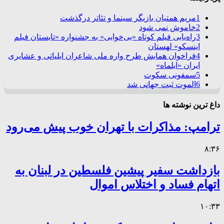
1
مریم همتیان بازیگر سینما و تئاتر درگذشت
2
خاموش نمی شود
3
راه‌یابی فیلم کوتاه «بی‌خوابی» به جشنواره «تابستان فیلم
اینسکو» لهستان
4
فراخوان همایش طرح واره ملی شاعران ایلیاتی و عشایری
ایران «ایلماه»
5
سمفونی سکوت
6
الموت ثبت جهانی شد
داغ ترین نوشته ها
ترامپ: مذاکرات با تهران خوب پیش می‌رود
۸:۳۶
بازداشت سفیر پیشین فلسطین در لبنان به
اتهام فساد و اختلاس اموال
۱۰:۳۳