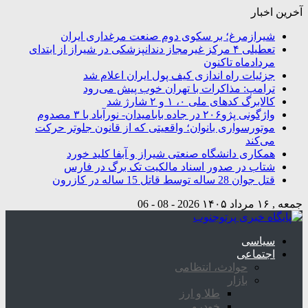
آخرین اخبار
شیرازمرغ؛ بر سکوی دوم صنعت مرغداری ایران
تعطیلی ۴ مرکز غیرمجاز دندانپزشکی در شیراز از ابتدای
مردادماه تاکنون
جزئیات راه اندازی کیف پول ایران اعلام شد
ترامپ: مذاکرات با تهران خوب پیش می‌رود
کالابرگ کدهای ملی ۰، ۱ و ۲ شارژ شد
واژگونی پژو۲۰۶ در جاده بابامیدان- نورآباد با ۳ مصدوم
موتورسواری بانوان؛ واقعیتی که از قانون جلوتر حرکت
می‌کند
همکاری دانشگاه صنعتی شیراز و آبفا کلید خورد
شتاب در صدور اسناد مالکیت تک برگ در فارس
قتل جوان 28 ساله توسط قاتل 15 ساله در کازرون
جمعه , ۱۶ مرداد ۱۴۰۵
2026 - 08 - 06
سیاسی
اجتماعی
حوادث، انتظامی
بازار
طلا و ارز
خودرو