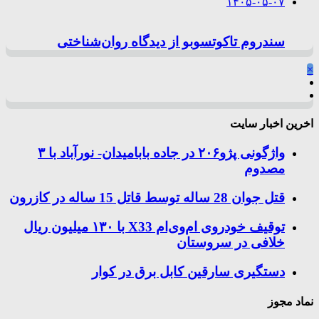
۱۴۰۵-۰۵-۰۷
سندروم تاکوتسوبو از دیدگاه روان‌شناختی
×
اخرین اخبار سایت
واژگونی پژو۲۰۶ در جاده بابامیدان- نورآباد با ۳
مصدوم
قتل جوان 28 ساله توسط قاتل 15 ساله در کازرون
توقیف خودروی ام‌وی‌ام X33 با ۱۳۰ میلیون ریال
خلافی در سروستان
دستگیری سارقین کابل برق در کوار
نماد مجوز