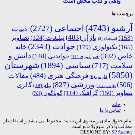
واهی و کذب محض است
برچسب ها
آرشیو
(4743)
اجتماعی
(2727)
ادبیات
بازار
(403)
(153)
تبلیغات
(124)
تصاویر
استخدام
(2)
حوادث
(2343)
خانه
(165)
تکنولوژی
(179)
دانش و
خاص
(392)
خواندنی
(148)
خبر فوری
(11)
شهرستان
سیاسی
(1894)
سلامت
(717)
(5850)
فرهنگی هنری
(484)
مقالات
فارس
(6)
ورزشی
(827)
(506)
گالری
پیام
(18)
نیازمندی ها
(0)
تصاویر
(150)
گرافیک
(114)
گوناگون
(53)
خانه
تماس با ما
تمام حقوق مادی و معنوی این سایت محفوظ می باشد و استفاده از
مطالب با ذکر منبع بلامانع است.
DESIGNE BY:
SP Agency