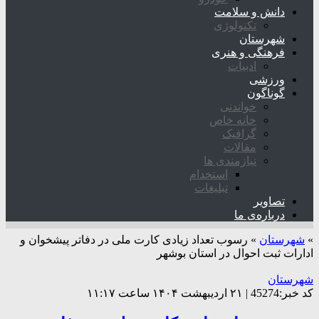
دانش و سلامت
تکنولوژی
شهرستان
فرهنگی و هنری
ادبیات
ورزشی
گوناگون
خواندنی
خانه خاص
گرافیک
مقالات
نیازمندی ها
استخدام
تبلیغات
تصاویر
درباره‌ی ما
»
شهرستان
»
رسوب تعداد زیادی کارت ملی در دفاتر پیشخوان و
ادارات ثبت احوال در استان بوشهر
شهرستان
کد خبر:45274 | ۲۱ اردیبهشت ۱۴۰۴ ساعت ۱۱:۱۷