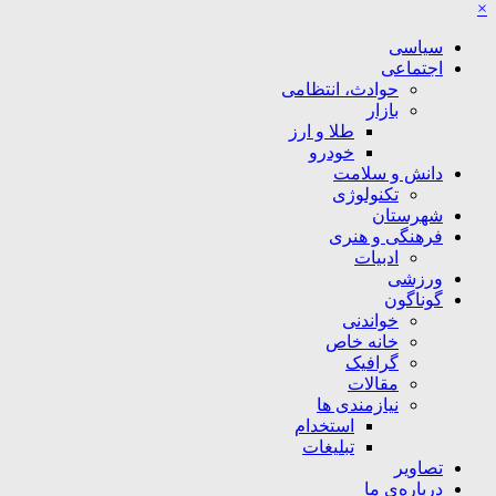
×
سیاسی
اجتماعی
حوادث، انتظامی
بازار
طلا و ارز
خودرو
دانش و سلامت
تکنولوژی
شهرستان
فرهنگی و هنری
ادبیات
ورزشی
گوناگون
خواندنی
خانه خاص
گرافیک
مقالات
نیازمندی ها
استخدام
تبلیغات
تصاویر
درباره‌ی ما