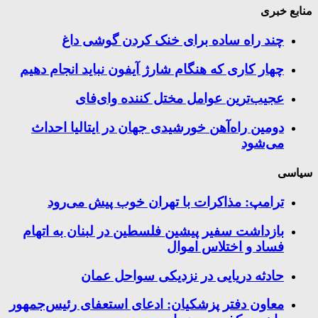
منابع خبری
چند راه‌ ساده برای خنک کردن گوشی داغ
چهار کاری که هنگام شارژ آیفون نباید انجام دهیم
عجیب‌ترین عوامل مختل کننده وای‌فای
دومین راه‌آهن خورشیدی جهان در ایتالیا احداث
می‌شود
سیاسی
ترامپ: مذاکرات با تهران خوب پیش می‌رود
بازداشت سفیر پیشین فلسطین در لبنان به اتهام
فساد و اختلاس اموال
حادثه دریایی در نزدیکی سواحل عمان
معاون دفتر پزشکیان: ادعای استعفای رئیس‌جمهور