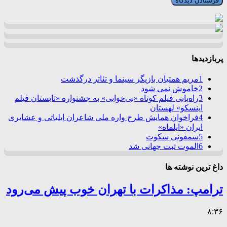
پربازدیدها
1
مریم همتیان بازیگر سینما و تئاتر درگذشت
2
خاموش نمی شود
3
راه‌یابی فیلم کوتاه «بی‌خوابی» به جشنواره «تابستان فیلم
اینسکو» لهستان
4
فراخوان همایش طرح واره ملی شاعران ایلیاتی و عشایری
ایران «ایلماه»
5
سمفونی سکوت
6
الموت ثبت جهانی شد
داغ ترین نوشته ها
ترامپ: مذاکرات با تهران خوب پیش می‌رود
۸:۳۶