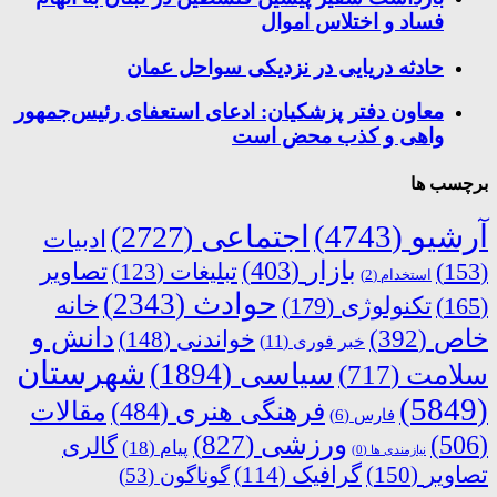
فساد و اختلاس اموال
حادثه دریایی در نزدیکی سواحل عمان
معاون دفتر پزشکیان: ادعای استعفای رئیس‌جمهور
واهی و کذب محض است
برچسب ها
آرشیو
(4743)
اجتماعی
(2727)
ادبیات
بازار
(403)
(153)
تبلیغات
(123)
تصاویر
استخدام
(2)
حوادث
(2343)
خانه
(165)
تکنولوژی
(179)
دانش و
خاص
(392)
خواندنی
(148)
خبر فوری
(11)
شهرستان
سیاسی
(1894)
سلامت
(717)
(5849)
فرهنگی هنری
(484)
مقالات
فارس
(6)
ورزشی
(827)
(506)
گالری
پیام
(18)
نیازمندی ها
(0)
تصاویر
(150)
گرافیک
(114)
گوناگون
(53)