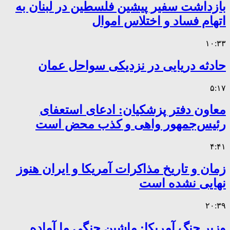
بازداشت سفیر پیشین فلسطین در لبنان به
اتهام فساد و اختلاس اموال
۱۰:۳۳
حادثه دریایی در نزدیکی سواحل عمان
۵:۱۷
معاون دفتر پزشکیان: ادعای استعفای
رئیس‌جمهور واهی و کذب محض است
۴:۴۱
زمان و تاریخ مذاکرات آمریکا و ایران هنوز
نهایی نشده است
۲۰:۳۹
وزیر جنگ آمریکا: ماشین جنگی ما آماده