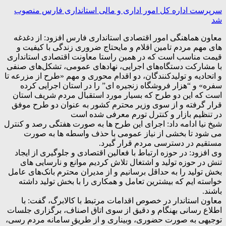
سرپرست اداره کل امور اداری و مالی استانداری فارس منصوب
شد
معاون هماهنگی امور اقتصادی استانداری فارس افزود: از دغدغه
های مهم مردم تامین اقلام و مایحتاج ضروری زندگی با کیفیت و
قیمت مناسب است که در همین راستا معاونت اقتصادی استانداری
با مشارکت دستگاه‌های اجرایی، نهادهای عمومی، تشکل‌های صنفی
و اتحادیه و تولیدکنندگان، دو اقدام محوری و مهم «طرح از مزرعه تا
سفره» و “هزار فروشگاه زنجیره ای” را در استان اجرایی کرده
است که این دو طرح که بسیار مورد استقبال مردم شریف استان
قرار گرفته و از سوی وزیر محترم کشور به عنوان دو طرح موفق
در تنظیم بازار و کنترل تورم معرفی شده است
شیخ نیا ادامه داد: اجرای این طرح ها به صورت هفتگی رصد و کنترل
می شود تا بخشی از نیاز عمومی با حذف واسطه ها به صورت
مستقیم در دسترسی مردم قرار گیرد.
وی افزود: در حوزه ارتباط با فعالین اقتصادی و جلوگیری از ایجاد
تنش در حوزه تولید و اشتغال تلاش کردیم موانع و نارسایی های
بخش تولید را به حداقل برسانیم و از مدیران محترم بانک‌های عامل
خواسته ایم که بیشترین تعامل و همکاری را با بخش تولید داشته
باشند.
معاون استاندار در خصوص اقدامات مرتبط با کالابرگ، گفت: با
اطلاع رسانی بهنگام و دقیق از سوی اتاق اصناف، برگزاری جلسات
توجیهی به صورت حضوری، وبیناری و از طریق سامانه مردم رسی،