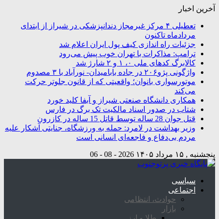
آخرین اخبار
تعطیلی ۴ مرکز غیرمجاز دندانپزشکی در شیراز از ابتدای
مردادماه تاکنون
جزئیات راه اندازی کیف پول ایران اعلام شد
ترامپ: مذاکرات با تهران خوب پیش می‌رود
کالابرگ کدهای ملی ۰، ۱ و ۲ شارژ شد
واژگونی پژو۲۰۶ در جاده بابامیدان- نورآباد با ۳ مصدوم
موتورسواری بانوان؛ واقعیتی که از قانون جلوتر حرکت
می‌کند
همکاری دانشگاه صنعتی شیراز و آبفا کلید خورد
شتاب در صدور اسناد مالکیت تک برگ در فارس
قتل جوان 28 ساله توسط قاتل 15 ساله در کازرون
وزیر بهداشت در لامرد: حمله به ورزشگاه، جنایتی آشکار علیه
مردم بی‌دفاع و فاجعه‌ای انسانی است
پنجشنبه , ۱۵ مرداد ۱۴۰۵
2026 - 08 - 06
سیاسی
اجتماعی
حوادث، انتظامی
بازار
طلا و ارز