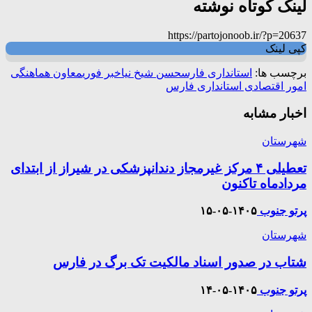
لینک کوتاه نوشته
https://partojonoob.ir/?p=20637
کپی لینک
برچسب ها:
استانداری فارس
حسن شیخ نیا
خبر فوری
معاون هماهنگی
امور اقتصادی استانداری فارس
اخبار مشابه
شهرستان
تعطیلی ۴ مرکز غیرمجاز دندانپزشکی در شیراز از ابتدای
مردادماه تاکنون
پرتو جنوب
۱۴۰۵-۰۵-۱۵
شهرستان
شتاب در صدور اسناد مالکیت تک برگ در فارس
پرتو جنوب
۱۴۰۵-۰۵-۱۴