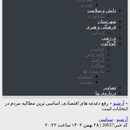
خودرو
دانش و سلامت
تکنولوژی
شهرستان
فرهنگی و هنری
ادبیات
ورزشی
گوناگون
خواندنی
خانه خاص
گرافیک
مقالات
نیازمندی ها
استخدام
تبلیغات
تصاویر
درباره‌ی ما
»
آرشیو
»
رفع دغدغه های اقتصادی، اساسی ترین مطالبه مردم در
انتخابات است
آرشیو
-
سیاسی
کد خبر:20637 | ۲۸ بهمن ۱۴۰۲ ساعت ۲۰:۲۲