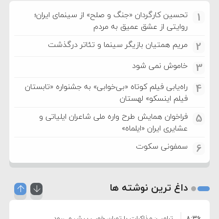
تحسین کارگردان «جنگ و صلح» از سینمای ایران؛
1
روایتی از عشق عمیق به مردم
مریم همتیان بازیگر سینما و تئاتر درگذشت
2
خاموش نمی شود
3
راه‌یابی فیلم کوتاه «بی‌خوابی» به جشنواره «تابستان
4
فیلم اینسکو» لهستان
فراخوان همایش طرح واره ملی شاعران ایلیاتی و
5
عشایری ایران «ایلماه»
سمفونی سکوت
6
داغ ترین نوشته ها
۸:۳۶
ترامپ: مذاکرات با تهران خوب پیش می‌رود