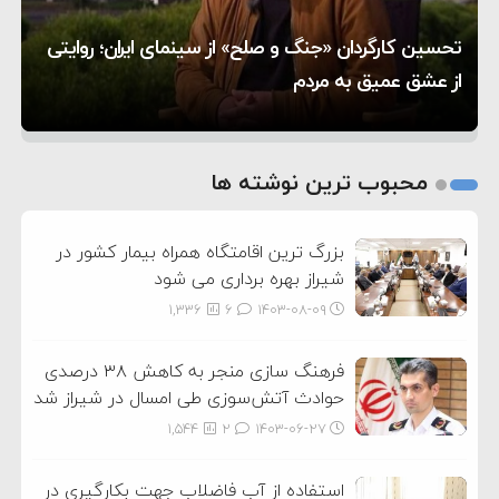
۱۰:۱۵
به آمریکا در حملات به ایران
کشورهایی که به متجاوزان کمک می کنند پاسخ
هر گریه‌ای نشانه گرسنگی نیست؛ چطور زبان نوزادمان را
تحسین کارگردان «جنگ و صلح» از سینمای ایران؛ روایتی
۶:۰۵
سختی خواهند گرفت
سنتکام پایان تجاوز جدید به ایران را اعلام کرد
بفهمیم؟
از عشق عمیق به مردم
تغذیه پدر می‌تواند بر سلامت نوزاد تأثیر بگذارد
1
2
محبوب ترین نوشته ها
3
بزرگ ترین اقامتگاه همراه بیمار کشور در
شیراز بهره برداری می شود
1,336
6
۱۴۰۳-۰۸-۰۹
فرهنگ سازی منجر به کاهش ۳۸ درصدی
حوادث آتش‌سوزی طی امسال در شیراز شد
1,544
2
۱۴۰۳-۰۶-۲۷
استفاده از آب فاضلاب جهت بکارگیری در