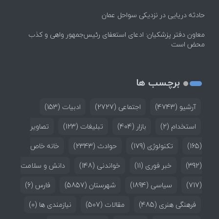
حادثه دریایی در نزدیکی سواحل عمان
معاون دفتر پزشکیان: ادعای استعفای رئیس‌جمهور واهی و کذب
محض است
برچسب ها
آرشیو
(4743)
اجتماعی
(2727)
ادبیات
(153)
استخدام
(2)
بازار
(404)
تبلیغات
(123)
تصاویر
(165)
تکنولوژی
(179)
حوادث
(2343)
خانه خاص
(392)
خبر فوری
(11)
خواندنی
(148)
دانش و سلامت
(717)
سیاسی
(1894)
شهرستان
(5857)
فارس
(6)
فرهنگی هنری
(485)
مقالات
(507)
نیازمندی ها
(0)