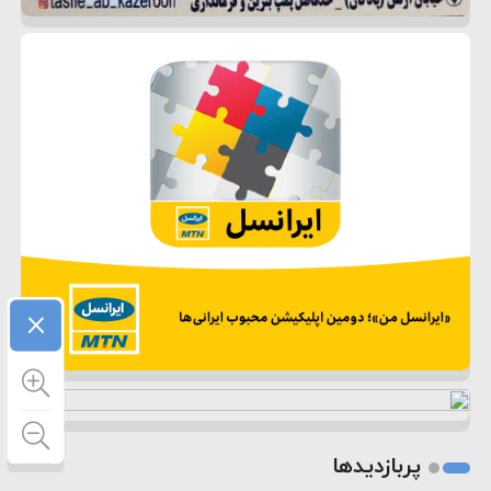
×
پربازدیدها