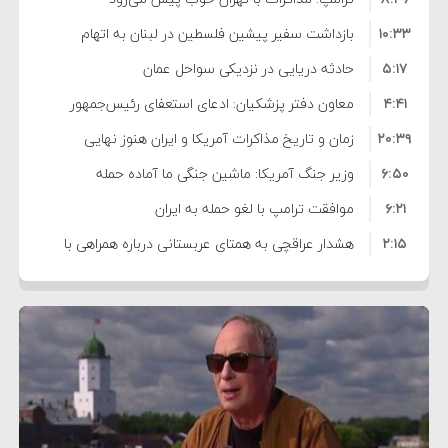
۱۰:۳۳
بازداشت سفیر پیشین فلسطین در لبنان به اتهام
۵:۱۷
فساد و اختلاس اموال
حادثه دریایی در نزدیکی سواحل عمان
۴:۴۱
معاون دفتر پزشکیان: ادعای استعفای رئیس‌جمهور
۲۰:۳۹
واهی و کذب محض است
زمان و تاریخ مذاکرات آمریکا و ایران هنوز نهایی
۶:۵۰
نشده است
وزیر جنگ آمریکا: ماشین جنگی ما آماده حمله
۶:۲۱
نظامی علیه ایران است
موافقت ترامپ با لغو حمله به ایران
۲:۱۵
هشدار عراقچی به همتای عربستانی درباره همراهی با
۷:۱۰
آمریکا
مقام ارشد امنیتی: برنامه گسترده‌ای برای پاسخ به
۵:۴۵
دیوانگی آمریکا داریم
ترامپ دستور حملات جدید علیه ایران را صادر کرد
۱۲:۵۹
سپاه: دو نفتکش متخلف مورد اصابت قرار گرفته و
۸:۵۷
متوقف شدند
ترامپ مدعی توافق تاریخی برای خلع سلاح کامل
۱۶:۱۹
حماس شد
اعتراض عراقچی به همتای بلغارستانی به دلیل کمک