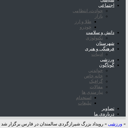
اجتماعی
حوادث، انتظامی
بازار
طلا و ارز
خودرو
دانش و سلامت
تکنولوژی
شهرستان
فرهنگی و هنری
ادبیات
ورزشی
گوناگون
خواندنی
خانه خاص
گرافیک
مقالات
نیازمندی ها
استخدام
تبلیغات
تصاویر
درباره‌ی ما
»
ورزشی
»
رویداد بزرگ شیرازگردی سالمندان در فارس برگزار شد