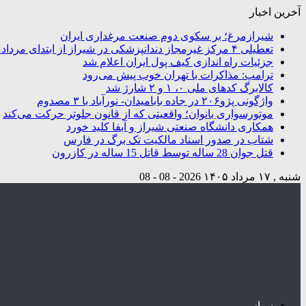
آخرین اخبار
شیرازمرغ؛ بر سکوی دوم صنعت مرغداری ایران
تعطیلی ۴ مرکز غیرمجاز دندانپزشکی در شیراز از ابتدای مردادماه تاکنون
جزئیات راه اندازی کیف پول ایران اعلام شد
ترامپ: مذاکرات با تهران خوب پیش می‌رود
کالابرگ کدهای ملی ۰، ۱ و ۲ شارژ شد
واژگونی پژو۲۰۶ در جاده بابامیدان- نورآباد با ۳ مصدوم
موتورسواری بانوان؛ واقعیتی که از قانون جلوتر حرکت می‌کند
همکاری دانشگاه صنعتی شیراز و آبفا کلید خورد
شتاب در صدور اسناد مالکیت تک برگ در فارس
قتل جوان 28 ساله توسط قاتل 15 ساله در کازرون
شنبه , ۱۷ مرداد ۱۴۰۵
2026 - 08 - 08
سیاسی