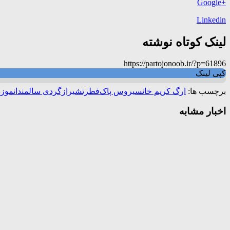
+Google
Linkedin
لینک کوتاه نوشته
https://partojonoob.ir/?p=61896
کپی لینک
برچسب ها:
ارگ کریم خان
سیروس پاک‌فطرت
شیرازگردی سالمندان
موزه
اخبار مشابه