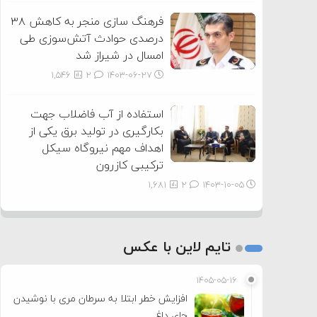
فرهنگ سازی منجر به کاهش ۳۸
درصدی حوادث آتش‌سوزی طی
امسال در شیراز شد
1,546
2
۱۴۰۳-۰۶-۲۷
استفاده از آب فاضلاب جهت
بکارگیری در تولید برق یکی از
اهداف مهم نیروگاه سیکل
ترکیبی کازرون
1,681
2
۱۴۰۳-۱۰-۰۵
تایم لاین با عکس
۱۴۰۵-۰۵-۱۶
افزایش خطر ابتلا به سرطان مری با نوشیدن
چای داغ