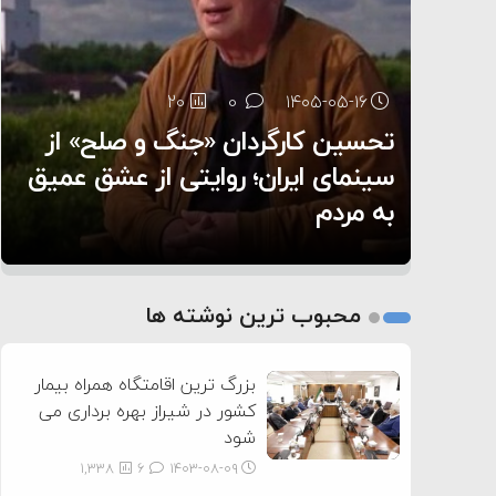
سنتکام پایان تجاوز جدید به ایران را اعلام کرد
۶:۰۵
20
0
۱۴۰۵-۰۵-۱۶
تحسین کارگردان «جنگ و صلح» از
45
4
0
0
۱۴۰۵-۰۵-۱۳
۱۴۰۵-۰۵-۱۴
هر گریه‌ای نشانه گرسنگی نیست؛
سینمای ایران؛ روایتی از عشق عمیق
۵ شهر افسانه‌ای هخامنشی که هنوز
به مردم
هم زنده هستند
چطور زبان نوزادمان را بفهمیم؟
1
2
محبوب ترین نوشته ها
3
بزرگ ترین اقامتگاه همراه بیمار
کشور در شیراز بهره برداری می
شود
1,338
6
۱۴۰۳-۰۸-۰۹