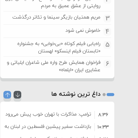
روایتی از عشق عمیق به مردم
مریم همتیان بازیگر سینما و تئاتر درگذشت
3
خاموش نمی شود
4
راه‌یابی فیلم کوتاه «بی‌خوابی» به جشنواره
5
«تابستان فیلم اینسکو» لهستان
فراخوان همایش طرح واره ملی شاعران ایلیاتی و
6
عشایری ایران «ایلماه»
داغ ترین نوشته ها
ترامپ: مذاکرات با تهران خوب پیش می‌رود
۸:۳۶
بازداشت سفیر پیشین فلسطین در لبنان به اته
۱۰:۳۳