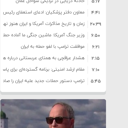
حادثه دریایی در نزدیکی سواحل عمان
۵:۱۷
معاون دفتر پزشکیان: ادعای استعفای رئیس
۴:۴۱
است
زمان و تاریخ مذاکرات آمریکا و ایران هنوز نه
۲۰:۳۹
وزیر جنگ آمریکا: ماشین جنگی ما آماده حمله 
۶:۵۰
موافقت ترامپ با لغو حمله به ایران
۶:۲۱
هشدار عراقچی به همتای عربستانی درباره همرا
۲:۱۵
مقام ارشد امنیتی: برنامه گسترده‌ای برای پاسخ 
۷:۱۰
ترامپ دستور حملات جدید علیه ایران را صادر 
۵:۴۵
سپاه: دو نفتکش متخلف مورد اصابت قرار گر
۱۲:۵۹
ترامپ مدعی توافق تاریخی برای خلع سلاح ک
۸:۵۷
اعتراض عراقچی به همتای بلغارستانی به دلیل
۱۶:۱۹
ایران
کشورهایی که به متجاوزان کمک می کنند پ
۱۰:۱۵