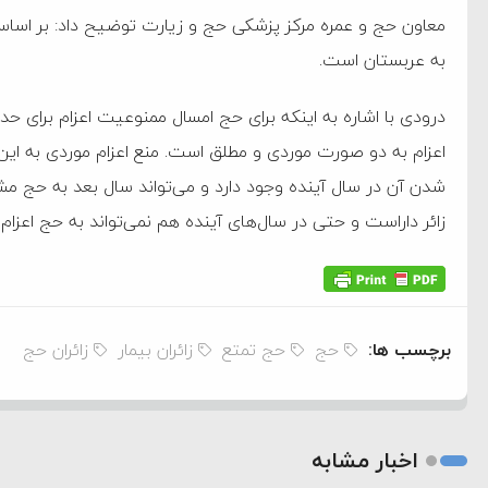
‌جمهور واهی و کذب محض
به عربستان است.
ایی نشده است
نظامی علیه ایران است
اعزام به دو صورت موردی و مطلق است. منع اعزام موردی به ای
شدن آن در سال آینده وجود دارد و می‌تواند سال بعد به حج 
هی با آمریکا
زائر داراست و حتی در سال‌های آینده هم نمی‌تواند به حج اعزام
به دیوانگی آمریکا داریم
کرد
برچسب ها:
حج
حج تمتع
زائران بیمار
زائران حج
فته و متوقف شدند
امل حماس شد
 کمک به آمریکا در حملات به
اخبار مشابه
اسخ سختی خواهند گرفت