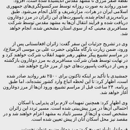
نقطه صفر مرزی تا مشهد مقدس اندیشیده شده است، افزود:
صدور روادید به صورت روزانه توسط سرکنسولگری‌های جمهوری
اسلامی ایران در هرات، مزارشریف و کابل انجام می‌شود. طبق
برنامه‌ریزی انجام شده، پاسپورت‌های این زائران در مرز دوغارون
دریافت شده و فرآیند انتقال آن‌ها به مشهد مقدس توسط شرکت
مسافربری معینی که از سوی استان مشخص شده، انجام خواهد
شد.
وی در تشریح جزئیات این سفر گفت: زائران افغانستانی پس از
ورود، ضمن زیارت بارگاه ملکوتی حضرت علی بن موسی الرضا(ع)،
در مراسم تشییع پیکر مطهر رهبر شهید انقلاب شرکت خواهند کرد و
در نهایت توسط همان شرکت مسافربری به مرز دوغارون بازگشته
و پس از دریافت پاسپورت‌های خود از مرز خارج خواهند شد.
جمشیدی با تأکید بر اینکه تاکنون برای ۲۵۰۰ نفر روادید صادر شده
است، اظهار کرد: تا این لحظه اتباع وارد کشور نشده‌اند، اما طبق
برنامه، ۲۴ ساعت قبل از مراسم تشییع، ورود آن‌ها از مرز دوغارون
آغاز خواهد شد.
وی اظهار کرد: همچنین تمهیدات لازم برای پذیرایی یا اسکان
احتمالی آن‌ها در مرز پیش‌بینی شده است. مسیر تردد این زائران
مشخص است و آن‌ها از مسیر تایباد به مشهد اعزام خواهند شد و در
مقصد نیز محل اسکان آنان از پیش تعیین شده است.
فرماندار تایباد تصریح کرد: مرز دوغارون به عنوان نخستین