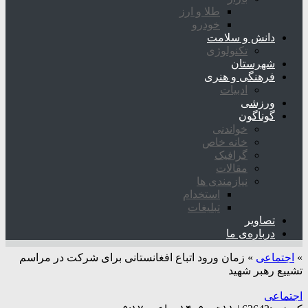
طلا و ارز
خودرو
دانش و سلامت
تکنولوژی
شهرستان
فرهنگی و هنری
ادبیات
ورزشی
گوناگون
خواندنی
خانه خاص
گرافیک
مقالات
نیازمندی ها
استخدام
تبلیغات
تصاویر
درباره‌ی ما
»
اجتماعی
»
زمان ورود اتباع افغانستانی برای شرکت در مراسم
تشییع رهبر شهید
اجتماعی