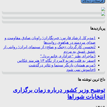
پربازدیدها
1
مدیرکل ارشاد فارس: خبرنگاران؛ راویان صادق مقاومت و
صدای مردمند در هیاهوی روایت‌ها
2
تحسین کارگردان «جنگ و صلح» از سینمای ایران؛ روایتی از
عشق عمیق به مردم
3
ماجرای طنز “عزاداری خانم پردل”
4
سفر به قلب تعزیه لامرد از نگاه ۱۳ هنرمند عکاس
5
مریم همتیان بازیگر سینما و تئاتر درگذشت
6
خاموش نمی شود
داغ ترین نوشته ها
توضیح وزیر کشور درباره زمان برگزاری
انتخابات شوراها