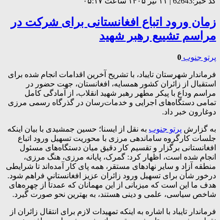
کد خبر:62643 | ۱۱ تیر ۱۴۰۵ ساعت ۰۵:۱۷
زمان ورود اتباع افغانستانی برای شرکت در
مراسم تشییع رهبر شهید
پرتو جنوب
0
فرماندار شهرستان تایباد، با تشریح آخرین اقدامات انجام شده برای
استقبال از زائران کشور همسایه، افغانستان، جهت حضور در
مراسم وداع با پیکر مطهر رهبر شهید انقلاب، از آمادگی کامل
تمامی دستگاه‌های اجرایی و خدمات‌رسان در گذرگاه رسمی مرزی
دوغارون خبر داد.
به گزارش
پرتو جنوب
به نقل از ایسنا؛ حسین جمشیدی با بیان اینکه
جلسات کارگروه ساماندهی مرزی با محوریت تسهیل ورود اتباع
افغانستانی برگزار و تقسیم کار دقیق میان دستگاه‌های مسئول
انجام شده است، اظهار کرد: گمرک، پایانه مرزی، هنگ مرزی،
منطقه آزاد و سایر نهادهای مستقر، همه پای کار آمده‌اند تا شرایطی
درخور شأن برای تسهیل ورود زائران عزیز افغانستانی فراهم شود.
هدف ما این است که میزبانی از این مهمانان که عمدتاً از چهره‌های
شاخص سیاسی، علمی و دینی هستند، به بهترین نحو صورت گیرد.
فرماندار تایباد با اشاره به اینکه تمهیدات لازم برای انتقال زائران از