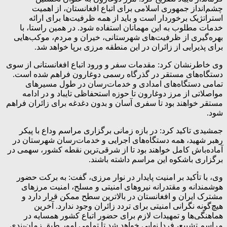
چشم‌انداز جمهوری اسلامی برای اتباع افغانستان، از اهمیت
استراتژیک برخوردار است و باید از همه ظرفیت‌ها برای ارائه
خدمات مطلوب به این مهمانان استفاده شود. در همین راستا، با
بهره‌گیری از ظرفیت‌های شهرستانی، خیران و مردم، موکب‌هایی
برای پذیرایی از زائران در این منطقه مرزی برپا خواهد شد.
وی خاطرنشان کرد: مقدمات سفر و ورود اتباع افغانستانی از سوی
دستگاه‌های مستقر در گذرگاه رسمی دوغارون فراهم شده است.
تمامی دستگاه‌های امدادی و خدمات‌رسان در طول مسیرهای
مواصلاتی از مرز دوغارون تا حوزه استحفاظی تایباد و در ادامه
مستقر خواهند بود تا سفری آسان و بدون دغدغه برای زائران فراهم
شود.
جمشیدی تاکید کرد: در بازه زمانی برگزاری مراسم وداع با پیکر
رهبر شهید، همه دستگاه‌های اجرایی و خدمات‌رسان شهرستان در
آماده‌باش کامل خواهند بود تا از شرقی‌ترین نقطه کشور، سهمی در
برگزاری باشکوه این مراسم داشته باشند.
وی، با تأکید بر امنیت پایدار در نوار مرزی، گفت: به برکت حضور
هوشمندانه و مقتدرانه نیروهای امنیتی و مسلح، امنیت مرزهای
مشترک ایران و افغانستان در بالاترین سطح ممکن قرار دارد و
هیچ‌گونه نگرانی امنیتی برای تردد زائران وجود ندارد. آخرین
هماهنگی‌ها و تمهیدات لازم برای حضور اتباع کشور همسایه در
مراسم تشییع، فردا نهایی خواهد شد تا تمامی امور طبق زمان‌بندی