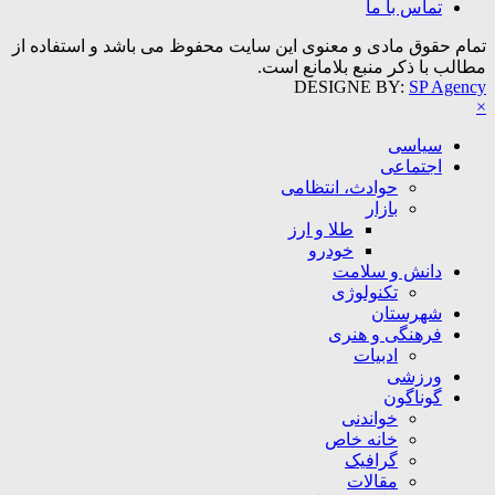
تماس با ما
تمام حقوق مادی و معنوی این سایت محفوظ می باشد و استفاده از
مطالب با ذکر منبع بلامانع است.
DESIGNE BY:
SP Agency
×
سیاسی
اجتماعی
حوادث، انتظامی
بازار
طلا و ارز
خودرو
دانش و سلامت
تکنولوژی
شهرستان
فرهنگی و هنری
ادبیات
ورزشی
گوناگون
خواندنی
خانه خاص
گرافیک
مقالات