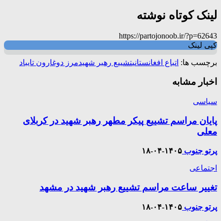
لینک کوتاه نوشته
https://partojonoob.ir/?p=62643
کپی لینک
برچسب ها:
اتباع افغانستانی
تشییع رهبر شهید
مرز دوغارون تایباد
اخبار مشابه
سیاسی
پایان مراسم تشییع پیکر مطهر رهبر شهید در کربلای
معلی
پرتو جنوب
۱۴۰۵-۰۴-۱۸
اجتماعی
تغییر ساعت مراسم تشییع رهبر شهید در مشهد
پرتو جنوب
۱۴۰۵-۰۴-۱۸