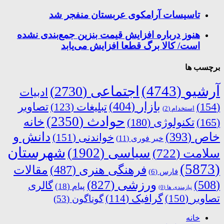
تاسیسات آرامکوی عربستان منفجر شد
هنوز درباره افزایش قیمت بنزین جمع‌بندی نشده
است/ کالا برگ قطعا افزایش می‌یابد
برچسب ها
آرشیو
(4743)
اجتماعی
(2730)
ادبیات
بازار
(404)
(154)
تبلیغات
(123)
تصاویر
استخدام
(2)
حوادث
(2350)
خانه
(165)
تکنولوژی
(180)
دانش و
خاص
(393)
خواندنی
(151)
خبر فوری
(11)
شهرستان
سیاسی
(1902)
سلامت
(722)
(5873)
فرهنگی هنری
(487)
مقالات
فارس
(6)
ورزشی
(827)
(508)
گالری
پیام
(18)
نیازمندی ها
(0)
تصاویر
(150)
گرافیک
(114)
گوناگون
(53)
خانه