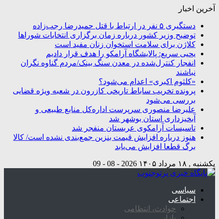
آخرین اخبار
دستگیری ۵ نفر در ارتباط با قتل حمیدرضا رجب‌زاده
توضیح وزیر کشور درباره زمان برگزاری انتخابات شوراها
کلاژن برای سلامت استخوان زنان مفید است
یحیی سریع: پالایشگاه آرامکو را هدف قرار دادیم
انفجار کنترل‌شده در معدن سنگ بینک/مردم گناوه نگران
نباشند
«کلثوم اکبری» اعدام می‌شود؟
پرونده تخریب ساباط تاریخی کازرون در شعبه ویژه قضایی
بررسی می‌شود
علیرضا منصوری سرپرست اداره‌کل منابع طبیعی و
آبخیزداری استان بوشهر شد
تاسیسات آرامکوی عربستان منفجر شد
هنوز درباره افزایش قیمت بنزین جمع‌بندی نشده است/ کالا
برگ قطعا افزایش می‌یابد
یکشنبه , ۱۸ مرداد ۱۴۰۵
2026 - 08 - 09
سیاسی
اجتماعی
حوادث، انتظامی
بازار