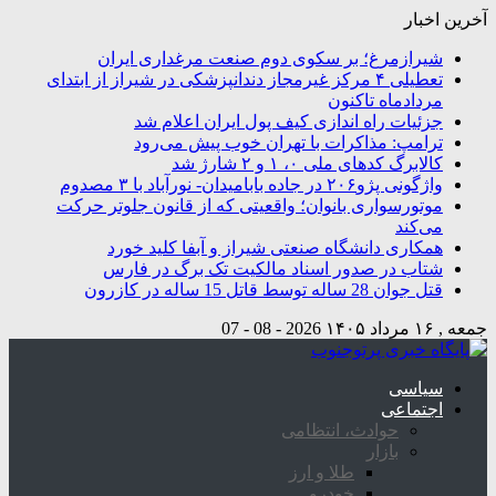
آخرین اخبار
شیرازمرغ؛ بر سکوی دوم صنعت مرغداری ایران
تعطیلی ۴ مرکز غیرمجاز دندانپزشکی در شیراز از ابتدای
مردادماه تاکنون
جزئیات راه اندازی کیف پول ایران اعلام شد
ترامپ: مذاکرات با تهران خوب پیش می‌رود
کالابرگ کدهای ملی ۰، ۱ و ۲ شارژ شد
واژگونی پژو۲۰۶ در جاده بابامیدان- نورآباد با ۳ مصدوم
موتورسواری بانوان؛ واقعیتی که از قانون جلوتر حرکت
می‌کند
همکاری دانشگاه صنعتی شیراز و آبفا کلید خورد
شتاب در صدور اسناد مالکیت تک برگ در فارس
قتل جوان 28 ساله توسط قاتل 15 ساله در کازرون
جمعه , ۱۶ مرداد ۱۴۰۵
2026 - 08 - 07
سیاسی
اجتماعی
حوادث، انتظامی
بازار
طلا و ارز
خودرو