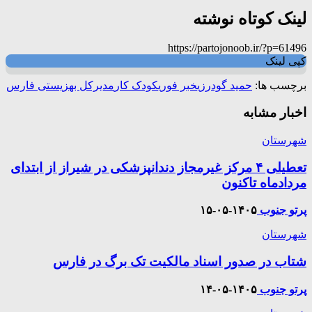
لینک کوتاه نوشته
https://partojonoob.ir/?p=61496
کپی لینک
برچسب ها:
حمید گودرزی
خبر فوری
کودک کار
مدیرکل بهزیستی فارس
اخبار مشابه
شهرستان
تعطیلی ۴ مرکز غیرمجاز دندانپزشکی در شیراز از ابتدای
مردادماه تاکنون
پرتو جنوب
۱۴۰۵-۰۵-۱۵
شهرستان
شتاب در صدور اسناد مالکیت تک برگ در فارس
پرتو جنوب
۱۴۰۵-۰۵-۱۴