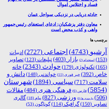
فساد و اختلاس اموال
حادثه دریایی در نزدیکی سواحل عمان
معاون دفتر پزشکیان: ادعای استعفای رئیس‌جمهور
واهی و کذب محض است
برچسب ها
آرشیو
(4743)
اجتماعی
(2727)
ادبیات
بازار
(403)
(153)
تبلیغات
(123)
تصاویر
استخدام
(2)
حوادث
(2343)
خانه
(165)
تکنولوژی
(179)
دانش و
خاص
(392)
خواندنی
(148)
خبر فوری
(11)
شهرستان
سیاسی
(1894)
سلامت
(717)
(5854)
فرهنگی هنری
(484)
مقالات
فارس
(6)
ورزشی
(827)
(506)
گالری
پیام
(18)
نیازمندی ها
(0)
تصاویر
(150)
گرافیک
(114)
گوناگون
(53)