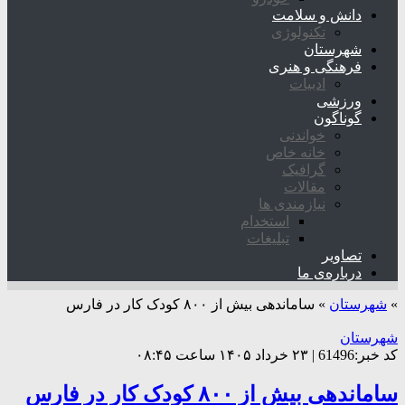
دانش و سلامت
تکنولوژی
شهرستان
فرهنگی و هنری
ادبیات
ورزشی
گوناگون
خواندنی
خانه خاص
گرافیک
مقالات
نیازمندی ها
استخدام
تبلیغات
تصاویر
درباره‌ی ما
»
شهرستان
»
ساماندهی بیش از ۸۰۰ کودک کار در فارس
شهرستان
کد خبر:61496 | ۲۳ خرداد ۱۴۰۵ ساعت ۰۸:۴۵
ساماندهی بیش از ۸۰۰ کودک کار در فارس