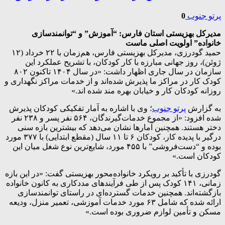
پرتو جنوب
0
مدیرکل بهزیستی استان فارس: “آموزش” و “توانمندسازی
خانواده” اولویت اصلی ماست
حمید گودرزی، مدیرکل بهزیستی فارس، هم‌زمان با ۲۲ خرداد (۱۲
ژوئن)، روز جهانی مبارزه با کار کودکان، با تشریح عملکرد این
سازمان در سال جاری اظهار داشت: «در سال ۱۴۰۴ تاکنون ۸۰۲
کودک کار در مراکز ما پذیرش شده‌اند و از خدمات مراکز نگهداری و
روزانه کودکان کار و خیابان بهره مند شده اند.»
به گزارش
پرتو جنوب
؛ وی با اشاره به آمار تفکیکی کودکان پذیرش
شده افزود: «از مجموع خدمات‌گیرندگان، ۵۶۴ نفر پسر و ۲۳۸ نفر
دختر هستند. همچنین آمارها نشان می‌دهد که بیشترین بازه سنی
درگیر با پدیده کار، کودکان ۶ تا ۱۱ سال (مقطع ابتدایی) با ۳۷۷ مورد
بوده و “دست‌فروشی” با ۴۵۵ مورد، شایع‌ترین نوع شغل میان این
کودکان است.»
گودرزی با تأکید بر رویکرد خانواده‌محور بهزیستی گفت: «در این بازه
زمانی، ۱۴۱ کودک پس از طی فرآیندهای مددکاری به کانون خانواده
بازگشته‌اند. همچنین خدمات گسترده‌ای در راستای توانمندسازی
ارائه شده که شامل ۶۳ مورد خدمات آموزشی، تعمیر منزل، ودیعه
مسکن و تأمین لوازم ضروری بوده است.»