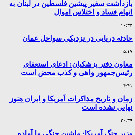
بازداشت سفیر پیشین فلسطین در لبنان به
اتهام فساد و اختلاس اموال
۱۰:۳۳
حادثه دریایی در نزدیکی سواحل عمان
۵:۱۷
معاون دفتر پزشکیان: ادعای استعفای
رئیس‌جمهور واهی و کذب محض است
۴:۴۱
زمان و تاریخ مذاکرات آمریکا و ایران هنوز
نهایی نشده است
۲۰:۳۹
وزیر جنگ آمریکا: ماشین جنگی ما آماده