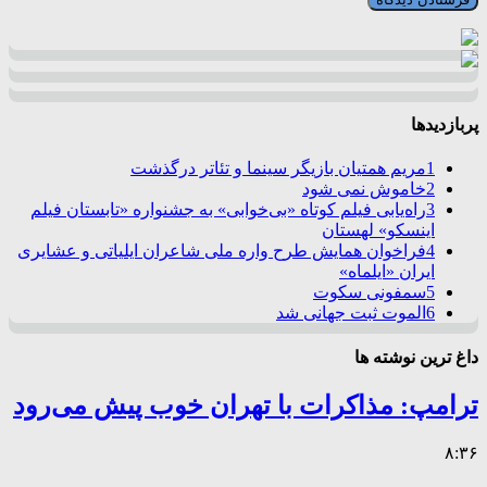
پربازدیدها
1
مریم همتیان بازیگر سینما و تئاتر درگذشت
2
خاموش نمی شود
3
راه‌یابی فیلم کوتاه «بی‌خوابی» به جشنواره «تابستان فیلم
اینسکو» لهستان
4
فراخوان همایش طرح واره ملی شاعران ایلیاتی و عشایری
ایران «ایلماه»
5
سمفونی سکوت
6
الموت ثبت جهانی شد
داغ ترین نوشته ها
ترامپ: مذاکرات با تهران خوب پیش می‌رود
۸:۳۶