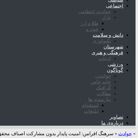
اجتماعی
حوادث، انتظامی
بازار
طلا و ارز
خودرو
دانش و سلامت
تکنولوژی
شهرستان
فرهنگی و هنری
ادبیات
ورزشی
گوناگون
خواندنی
خانه خاص
گرافیک
مقالات
نیازمندی ها
استخدام
تبلیغات
تصاویر
درباره‌ی ما
»
حوادث
»
سرهنگ افرامن: امنیت پایدار بدون مشارکت اصناف محقق