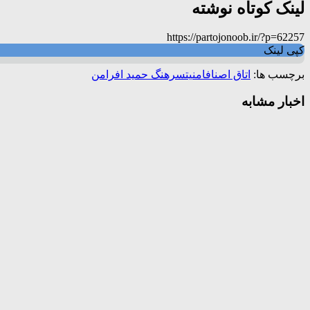
لینک کوتاه نوشته
https://partojonoob.ir/?p=62257
کپی لینک
برچسب ها:
اتاق اصناف
امنیت
سرهنگ حمید افرامن
اخبار مشابه