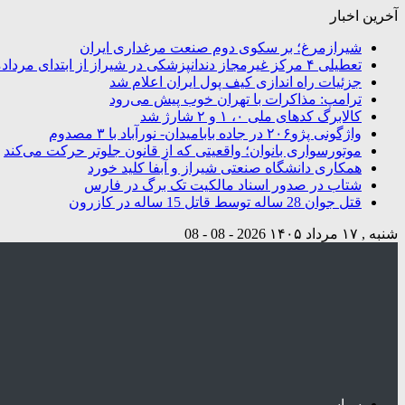
آخرین اخبار
شیرازمرغ؛ بر سکوی دوم صنعت مرغداری ایران
تعطیلی ۴ مرکز غیرمجاز دندانپزشکی در شیراز از ابتدای مردادماه تاکنون
جزئیات راه اندازی کیف پول ایران اعلام شد
ترامپ: مذاکرات با تهران خوب پیش می‌رود
کالابرگ کدهای ملی ۰، ۱ و ۲ شارژ شد
واژگونی پژو۲۰۶ در جاده بابامیدان- نورآباد با ۳ مصدوم
موتورسواری بانوان؛ واقعیتی که از قانون جلوتر حرکت می‌کند
همکاری دانشگاه صنعتی شیراز و آبفا کلید خورد
شتاب در صدور اسناد مالکیت تک برگ در فارس
قتل جوان 28 ساله توسط قاتل 15 ساله در کازرون
شنبه , ۱۷ مرداد ۱۴۰۵
2026 - 08 - 08
سیاسی