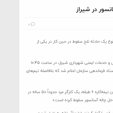
نسور در شیراز
0
ع یک حادثه تلخ سقوط در حین کار در یکی از
به نقل از روابط عمومی سازمان آتش‌نشانی و خدمات ایمنی شهرداری شیراز، در ساعت ۱۰:۴۵
ی به ستاد فرماندهی سازمان اعلام شد که بلافاصله تیم‌های
عیدی پور در تشریح این حادثه گفت: «متأسفانه در این ساختمان نیمه‌کاره ۶ طبقه، یک کارگر مرد حدوداً ۵۰ ساله در
زی را آغاز کردند، اما متأسفانه به دلیل شدت