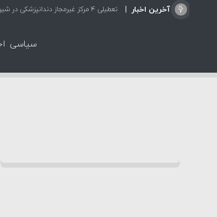
آخرین اخبار
تعطیلی ۴ مرکز غیرمجاز دندانپزشکی در شیراز از ابتدای مردادماه تاکنون
سیاسی
اج