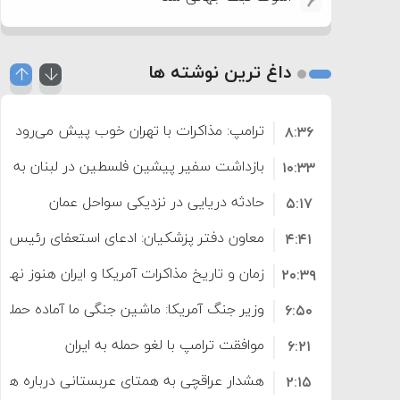
6
داغ ترین نوشته ها
ترامپ: مذاکرات با تهران خوب پیش می‌رود
۸:۳۶
بازداشت سفیر پیشین فلسطین در لبنان به اته
۱۰:۳۳
حادثه دریایی در نزدیکی سواحل عمان
۵:۱۷
معاون دفتر پزشکیان: ادعای استعفای رئیس
۴:۴۱
است
زمان و تاریخ مذاکرات آمریکا و ایران هنوز نه
۲۰:۳۹
وزیر جنگ آمریکا: ماشین جنگی ما آماده حمله 
۶:۵۰
موافقت ترامپ با لغو حمله به ایران
۶:۲۱
هشدار عراقچی به همتای عربستانی درباره همرا
۲:۱۵