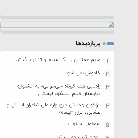
پربازدیدها
مریم همتیان بازیگر سینما و تئاتر درگذشت
1
خاموش نمی شود
2
راه‌یابی فیلم کوتاه «بی‌خوابی» به جشنواره
3
«تابستان فیلم اینسکو» لهستان
فراخوان همایش طرح واره ملی شاعران ایلیاتی و
4
عشایری ایران «ایلماه»
سمفونی سکوت
5
الموت ثبت جهانی شد