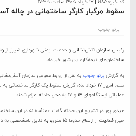
کد خبر:61850 | ۱۷ خرداد ۱۴۰۵ ساعت ۱۷:۳۵
سقوط مرگبار کارگر ساختمانی در چاله آسا
پرتو جنوب
رئیس سازمان آتش‌نشانی و خدمات ایمنی شهرداری شیراز از وقو
ام فساد و اختلاس اموال
ساختمان‌های نیمه‌کاره این شهر خبر داد.
به گزارش
پرتو جنوب
‌جمهور واهی و کذب محض
صبح امروز ۱۷ خرداد ماه، گزارش سقوط یک کارگر ساختمان
ایی نشده است
عملیاتی ایستگاه‌های ۱۴ و ۱۷ به محل حادثه اعزام شدند.
نظامی علیه ایران است
حین فعالیت از ارتفاع حدودا ۱۵ متری، به دلایل نامشخصی به داخل چاله آسانسور سقوط کرده است.»
هی با آمریکا
وی افزود: «تیم‌های امدادی پس از حضور در محل، عملیات ایمن‌سا