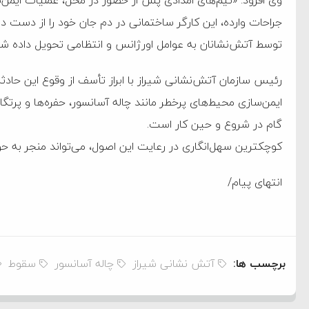
به دیوانگی آمریکا داریم
جراحات وارده، این کارگر ساختمانی در دم جان خود را از دست داد
کرد
توسط آتش‌نشانان به عوامل اورژانس و انتظامی تحویل داده شد
فته و متوقف شدند
رئیس سازمان آتش‌نشانی شیراز با ابراز تأسف از وقوع این حادثه،
امل حماس شد
ایمن‌سازی محیط‌های پرخطر مانند چاله آسانسور، حفره‌ها و پرتگاه
 کمک به آمریکا در حملات به
گام در شروع و حین کار است.
کوچکترین سهل‌انگاری در رعایت این اصول، می‌تواند منجر به حو
اسخ سختی خواهند گرفت
انتهای پیام/
برچسب ها:
آتش نشانی شیراز
چاله آسانسور
سقوط