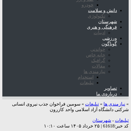
خودرو
دانش و سلامت
تکنولوژی
شهرستان
فرهنگی و هنری
ادبیات
ورزشی
گوناگون
خواندنی
خانه خاص
گرافیک
مقالات
نیازمندی ها
استخدام
تبلیغات
تصاویر
درباره‌ی ما
»
نیازمندی ها
»
تبلیغات
»
سومین فراخوان جذب نیروی انسانی
شرکتی دانشگاه آزاد اسلامی واحد کازرون
تبلیغات
-
شهرستان
کد خبر:61618 | ۲۵ خرداد ۱۴۰۵ ساعت ۱۰:۱۰