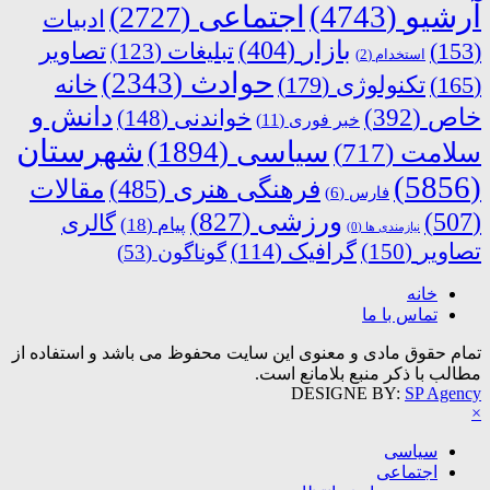
آرشیو
(4743)
اجتماعی
(2727)
ادبیات
بازار
(404)
(153)
تبلیغات
(123)
تصاویر
استخدام
(2)
حوادث
(2343)
خانه
(165)
تکنولوژی
(179)
دانش و
خاص
(392)
خواندنی
(148)
خبر فوری
(11)
شهرستان
سیاسی
(1894)
سلامت
(717)
(5856)
فرهنگی هنری
(485)
مقالات
فارس
(6)
ورزشی
(827)
(507)
گالری
پیام
(18)
نیازمندی ها
(0)
تصاویر
(150)
گرافیک
(114)
گوناگون
(53)
خانه
تماس با ما
تمام حقوق مادی و معنوی این سایت محفوظ می باشد و استفاده از
مطالب با ذکر منبع بلامانع است.
DESIGNE BY:
SP Agency
×
سیاسی
اجتماعی