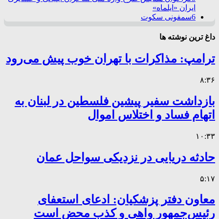
ایران «ایلماه»
6
سمفونی سکوت
داغ ترین نوشته ها
ترامپ: مذاکرات با تهران خوب پیش می‌رود
۸:۳۶
بازداشت سفیر پیشین فلسطین در لبنان به
اتهام فساد و اختلاس اموال
۱۰:۳۳
حادثه دریایی در نزدیکی سواحل عمان
۵:۱۷
معاون دفتر پزشکیان: ادعای استعفای
رئیس‌جمهور واهی و کذب محض است