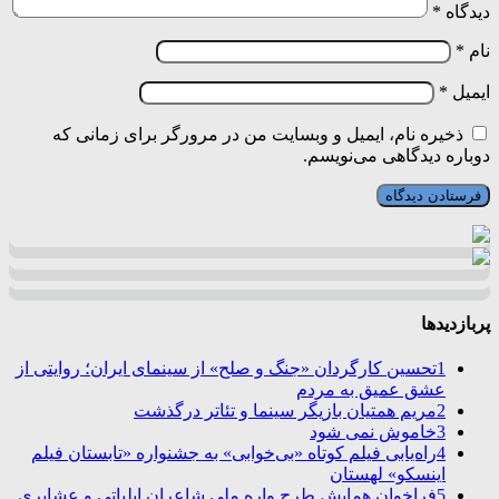
دیدگاه
*
نام
*
ایمیل
*
ذخیره نام، ایمیل و وبسایت من در مرورگر برای زمانی که
دوباره دیدگاهی می‌نویسم.
پربازدیدها
1
تحسین کارگردان «جنگ و صلح» از سینمای ایران؛ روایتی از
عشق عمیق به مردم
2
مریم همتیان بازیگر سینما و تئاتر درگذشت
3
خاموش نمی شود
4
راه‌یابی فیلم کوتاه «بی‌خوابی» به جشنواره «تابستان فیلم
اینسکو» لهستان
5
فراخوان همایش طرح واره ملی شاعران ایلیاتی و عشایری