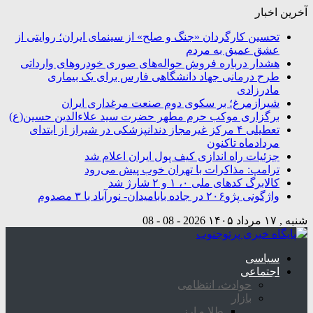
آخرین اخبار
تحسین کارگردان «جنگ و صلح» از سینمای ایران؛ روایتی از
عشق عمیق به مردم
هشدار درباره فروش حواله‌های صوری خودروهای وارداتی
طرح درمانی جهاد دانشگاهی فارس برای یک بیماری
مادرزادی
شیرازمرغ؛ بر سکوی دوم صنعت مرغداری ایران
برگزاری موکب حرم مطهر حضرت سید علاءالدین حسین(ع)
تعطیلی ۴ مرکز غیرمجاز دندانپزشکی در شیراز از ابتدای
مردادماه تاکنون
جزئیات راه اندازی کیف پول ایران اعلام شد
ترامپ: مذاکرات با تهران خوب پیش می‌رود
کالابرگ کدهای ملی ۰، ۱ و ۲ شارژ شد
واژگونی پژو۲۰۶ در جاده بابامیدان- نورآباد با ۳ مصدوم
شنبه , ۱۷ مرداد ۱۴۰۵
2026 - 08 - 08
سیاسی
اجتماعی
حوادث، انتظامی
بازار
طلا و ارز