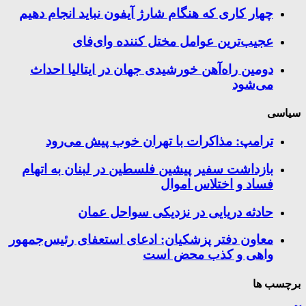
چهار کاری که هنگام شارژ آیفون نباید انجام دهیم
عجیب‌ترین عوامل مختل کننده وای‌فای
دومین راه‌آهن خورشیدی جهان در ایتالیا احداث
می‌شود
سیاسی
ترامپ: مذاکرات با تهران خوب پیش می‌رود
بازداشت سفیر پیشین فلسطین در لبنان به اتهام
فساد و اختلاس اموال
حادثه دریایی در نزدیکی سواحل عمان
معاون دفتر پزشکیان: ادعای استعفای رئیس‌جمهور
واهی و کذب محض است
برچسب ها