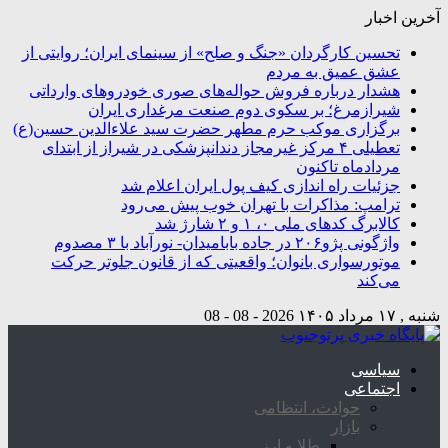
آخرین اخبار
تحسین کارگردان «جنگ و صلح» از سینمای ایران؛ روایتی از
عشق عمیق به مردم
هشدار درباره فروش حواله‌های صوری خودروهای وارداتی
شیرازمرغ؛ بر سکوی دوم صنعت مرغداری ایران
برگزاری موکب حرم مطهر حضرت سید علاءالدین حسین(ع)
تعطیلی ۴ مرکز غیرمجاز دندانپزشکی در شیراز از ابتدای
مردادماه تاکنون
جزئیات راه اندازی کیف پول ایران اعلام شد
ترامپ: مذاکرات با تهران خوب پیش می‌رود
کالابرگ کدهای ملی ۰، ۱ و ۲ شارژ شد
واژگونی پژو۲۰۶ در جاده بابامیدان- نورآباد با ۳ مصدوم
موتورسواری بانوان؛ واقعیتی که از قانون جلوتر حرکت
می‌کند
شنبه , ۱۷ مرداد ۱۴۰۵
2026 - 08 - 08
سیاسی
اجتماعی
حوادث، انتظامی
بازار
طلا و ارز