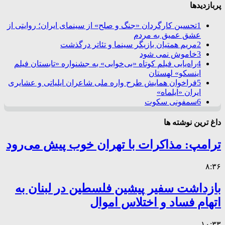
پربازدیدها
1
تحسین کارگردان «جنگ و صلح» از سینمای ایران؛ روایتی از
عشق عمیق به مردم
2
مریم همتیان بازیگر سینما و تئاتر درگذشت
3
خاموش نمی شود
4
راه‌یابی فیلم کوتاه «بی‌خوابی» به جشنواره «تابستان فیلم
اینسکو» لهستان
5
فراخوان همایش طرح واره ملی شاعران ایلیاتی و عشایری
ایران «ایلماه»
6
سمفونی سکوت
داغ ترین نوشته ها
ترامپ: مذاکرات با تهران خوب پیش می‌رود
۸:۳۶
بازداشت سفیر پیشین فلسطین در لبنان به
اتهام فساد و اختلاس اموال
۱۰:۳۳