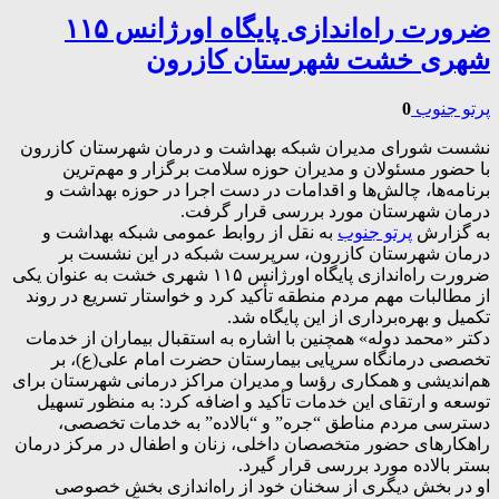
ضرورت راه‌اندازی پایگاه اورژانس ۱۱۵
شهری خشت شهرستان کازرون
پرتو جنوب
0
نشست شورای مدیران شبکه بهداشت و درمان شهرستان کازرون
با حضور مسئولان و مدیران حوزه سلامت برگزار و مهم‌ترین
برنامه‌ها، چالش‌ها و اقدامات در دست اجرا در حوزه بهداشت و
درمان شهرستان مورد بررسی قرار گرفت.
به گزارش
پرتو جنوب
به نقل از روابط عمومی شبکه بهداشت و
درمان شهرستان کازرون، سرپرست شبکه در این نشست بر
ضرورت راه‌اندازی پایگاه اورژانس ۱۱۵ شهری خشت به عنوان یکی
از مطالبات مهم مردم منطقه تأکید کرد و خواستار تسریع در روند
تکمیل و بهره‌برداری از این پایگاه شد.
دکتر «محمد دوله» همچنین با اشاره به استقبال بیماران از خدمات
تخصصی درمانگاه سرپایی بیمارستان حضرت امام علی(ع)، بر
هم‌اندیشی و همکاری رؤسا و مدیران مراکز درمانی شهرستان برای
توسعه و ارتقای این خدمات تأکید و اضافه کرد: به منظور تسهیل
دسترسی مردم مناطق “جره” و “بالاده” به خدمات تخصصی،
راهکارهای حضور متخصصان داخلی، زنان و اطفال در مرکز درمان
بستر بالاده مورد بررسی قرار گیرد.
او در بخش دیگری از سخنان خود از راه‌اندازی بخش خصوصی