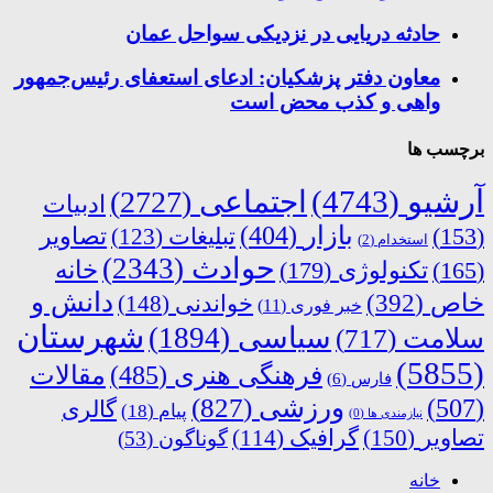
حادثه دریایی در نزدیکی سواحل عمان
معاون دفتر پزشکیان: ادعای استعفای رئیس‌جمهور
واهی و کذب محض است
برچسب ها
آرشیو
(4743)
اجتماعی
(2727)
ادبیات
بازار
(404)
(153)
تبلیغات
(123)
تصاویر
استخدام
(2)
حوادث
(2343)
خانه
(165)
تکنولوژی
(179)
دانش و
خاص
(392)
خواندنی
(148)
خبر فوری
(11)
شهرستان
سیاسی
(1894)
سلامت
(717)
(5855)
فرهنگی هنری
(485)
مقالات
فارس
(6)
ورزشی
(827)
(507)
گالری
پیام
(18)
نیازمندی ها
(0)
تصاویر
(150)
گرافیک
(114)
گوناگون
(53)
خانه