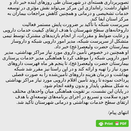
تصویربرداری هسته‌ای در شهرستان طی روزهای آینده خبر داد و
اظهار داشت: راه‌اندازی این مرکز می‌تواند نقش مؤثری در توسعه
خدمات تشخیصی و درمانی و همچنین کاهش مراجعات بیماران به
مرکز استان ایفا کند.
سرپرست شبکه با تأکید بر ضرورت پایش مستمر فعالیت
داروخانه‌های سطح شهرستان با هدف ارتقای کیفیت خدمات دارویی
و رعایت ضوابط و مقررات، از انجام بازدیدهای مشترک توسط تیمی
متشکل از سرپرست شبکه، مدیر امور دارویی شبکه و داروساز
بیمارستان حضرت ولیعصر(عج) خبر داد.
او همچنین در خصوص تأمین داروی مورد نیاز مراکز بهداشتی، مدیر
امور دارویی شبکه را موظف کرد با هماهنگی مدیر خدمات پرستاری
بیمارستان حضرت ولیعصر(عج)، تا پنجم هر ماه فهرست داروهای
مورد نیاز را تهیه و ارائه کند و در این راستا نیز مقرر شد شبکه
بهداشت و درمان هزینه داروهای تأمین‌شده را به صورت فصلی
پرداخت نموده تا روند تأمین اقلام دارویی مورد نیاز مراکز بهداشتی
به شکل منظم، پایدار و بدون وقفه انجام شود.
در پایان این نشست، بر تقویت هماهنگی میان واحدهای مختلف
حوزه سلامت و تسریع در اجرای برنامه‌های توسعه‌ای با هدف
ارتقای سطح خدمات بهداشتی و درمانی شهرستان تأکید شد.
انتهای پیام/