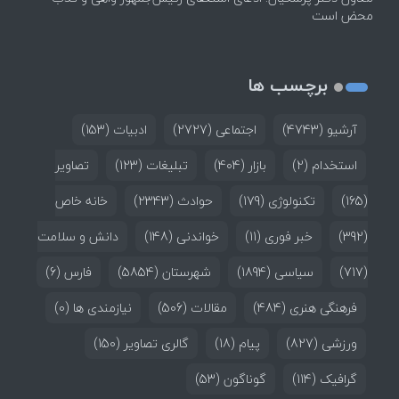
محض است
برچسب ها
آرشیو
(4743)
اجتماعی
(2727)
ادبیات
(153)
استخدام
(2)
بازار
(404)
تبلیغات
(123)
تصاویر
(165)
تکنولوژی
(179)
حوادث
(2343)
خانه خاص
(392)
خبر فوری
(11)
خواندنی
(148)
دانش و سلامت
(717)
سیاسی
(1894)
شهرستان
(5854)
فارس
(6)
فرهنگی هنری
(484)
مقالات
(506)
نیازمندی ها
(0)
ورزشی
(827)
پیام
(18)
گالری تصاویر
(150)
گرافیک
(114)
گوناگون
(53)