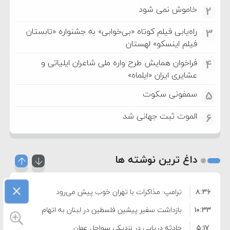
خاموش نمی شود
2
راه‌یابی فیلم کوتاه «بی‌خوابی» به جشنواره «تابستان
3
فیلم اینسکو» لهستان
فراخوان همایش طرح واره ملی شاعران ایلیاتی و
4
عشایری ایران «ایلماه»
سمفونی سکوت
5
الموت ثبت جهانی شد
6
داغ ترین نوشته ها
×
۸:۳۶
ترامپ: مذاکرات با تهران خوب پیش می‌رود
۱۰:۳۳
بازداشت سفیر پیشین فلسطین در لبنان به اتهام
۵:۱۷
فساد و اختلاس اموال
حادثه دریایی در نزدیکی سواحل عمان