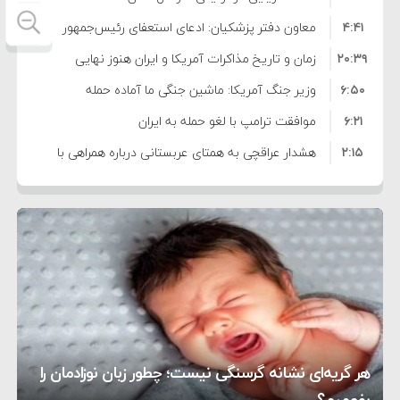
۴:۴۱
معاون دفتر پزشکیان: ادعای استعفای رئیس‌جمهور
۲۰:۳۹
واهی و کذب محض است
زمان و تاریخ مذاکرات آمریکا و ایران هنوز نهایی
۶:۵۰
نشده است
وزیر جنگ آمریکا: ماشین جنگی ما آماده حمله
۶:۲۱
نظامی علیه ایران است
موافقت ترامپ با لغو حمله به ایران
۲:۱۵
هشدار عراقچی به همتای عربستانی درباره همراهی با
۷:۱۰
آمریکا
مقام ارشد امنیتی: برنامه گسترده‌ای برای پاسخ به
۵:۴۵
دیوانگی آمریکا داریم
ترامپ دستور حملات جدید علیه ایران را صادر کرد
۱۲:۵۹
سپاه: دو نفتکش متخلف مورد اصابت قرار گرفته و
۸:۵۷
متوقف شدند
ترامپ مدعی توافق تاریخی برای خلع سلاح کامل
۱۶:۱۹
حماس شد
اعتراض عراقچی به همتای بلغارستانی به دلیل کمک
۱۰:۱۵
به آمریکا در حملات به ایران
کشورهایی که به متجاوزان کمک می کنند پاسخ
هر گریه‌ای نشانه گرسنگی نیست؛ چطور زبان نوزادمان را
۶:۰۵
سختی خواهند گرفت
سنتکام پایان تجاوز جدید به ایران را اعلام کرد
بفهمیم؟
روی دیگر زندگی
تغذیه پدر می‌تواند بر سلامت نوزاد تأثیر بگذارد