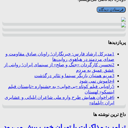
پربازدیدها
1
مدیرکل ارشاد فارس: خبرنگاران؛ راویان صادق مقاومت و
صدای مردمند در هیاهوی روایت‌ها
2
تحسین کارگردان «جنگ و صلح» از سینمای ایران؛ روایتی از
عشق عمیق به مردم
3
مریم همتیان بازیگر سینما و تئاتر درگذشت
4
خاموش نمی شود
5
راه‌یابی فیلم کوتاه «بی‌خوابی» به جشنواره «تابستان فیلم
اینسکو» لهستان
6
فراخوان همایش طرح واره ملی شاعران ایلیاتی و عشایری
ایران «ایلماه»
داغ ترین نوشته ها
ترامپ: مذاکرات با تهران خوب پیش می‌رود