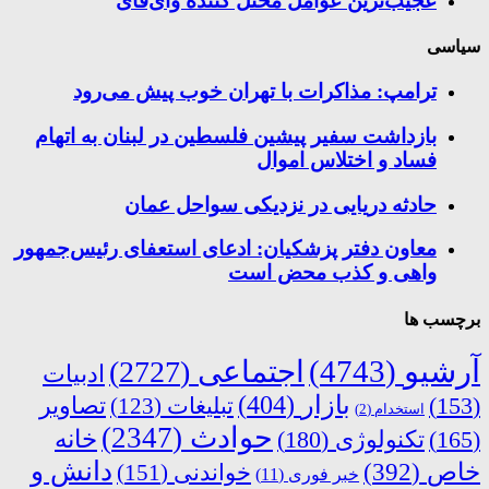
عجیب‌ترین عوامل مختل کننده وای‌فای
سیاسی
ترامپ: مذاکرات با تهران خوب پیش می‌رود
بازداشت سفیر پیشین فلسطین در لبنان به اتهام
فساد و اختلاس اموال
حادثه دریایی در نزدیکی سواحل عمان
معاون دفتر پزشکیان: ادعای استعفای رئیس‌جمهور
واهی و کذب محض است
برچسب ها
آرشیو
(4743)
اجتماعی
(2727)
ادبیات
بازار
(404)
(153)
تبلیغات
(123)
تصاویر
استخدام
(2)
حوادث
(2347)
خانه
(165)
تکنولوژی
(180)
دانش و
خاص
(392)
خواندنی
(151)
خبر فوری
(11)