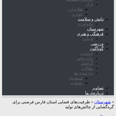
بازار
طلا و ارز
خودرو
دانش و سلامت
تکنولوژی
شهرستان
فرهنگی و هنری
ادبیات
ورزشی
گوناگون
خواندنی
خانه خاص
گرافیک
مقالات
نیازمندی ها
استخدام
تبلیغات
تصاویر
درباره‌ی ما
»
شهرستان
»
ظرفیت‌های قضایی استان فارس فرصتی برای
گره‌گشایی از چالش‌های تولید