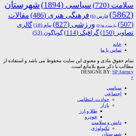
شهرستان
سیاسی
(1894)
سلامت
(720)
(5862)
فرهنگی هنری
(486)
مقالات
فارس
(6)
ورزشی
(827)
(507)
گالری
پیام
(18)
نیازمندی ها
(0)
تصاویر
(150)
گرافیک
(114)
گوناگون
(53)
خانه
تماس با ما
تمام حقوق مادی و معنوی این سایت محفوظ می باشد و استفاده از
مطالب با ذکر منبع بلامانع است.
DESIGNE BY:
SP Agency
×
سیاسی
اجتماعی
حوادث، انتظامی
بازار
طلا و ارز
خودرو
دانش و سلامت
تکنولوژی
شهرستان