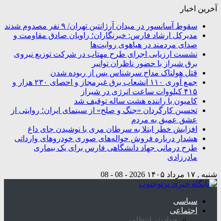
آخرین اخبار
سقوط آسانسور در میدان آرژانتین تهران/ ۹ نفر مصدوم شدند
مدیرکل ارشاد فارس: خبرنگاران؛ راویان صادق مقاومت و
صدای مردمند در هیاهوی روایت‌ها
نشست ارزیابی اجرای طرح مهتاب در شرکت توزیع نیروی
برق شیراز با حضور ناظران توانیر
قتل هولناک مداح سرشناس پس از ربوده شدن
جمع آوری ۱۱۰ انشعاب برق غیرمجاز و احصای ۲۳۰ هزار و
۴۱۵ کیلووات ساعت انرژی در شیراز
کامیون با راننده هشت ساله توقیف شد
تحسین کارگردان «جنگ و صلح» از سینمای ایران؛ روایتی از
عشق عمیق به مردم
افزایش خطر ابتلا به سرطان مری با نوشیدن چای داغ
هشدار درباره فروش حواله‌های صوری خودروهای وارداتی
طرح درمانی جهاد دانشگاهی فارس برای یک بیماری
مادرزادی
شنبه , ۱۷ مرداد ۱۴۰۵
2026 - 08 - 08
سیاسی
اجتماعی
حوادث، انتظامی