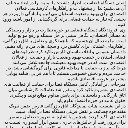
اصلی دستگاه قضاست، اظهار داشت: ما امنیت را در ابعاد مختلف
آن می‌بینیم؛ لذا از پیشنهادات و راهکارهای کارشناسی فعالان
اقتصادی برای بهبود وضعیت استقبال می‌کنیم و آمادگی داریم در هر
بخشی که نیاز به حمایت قضایی برای گره‌گشایی از امور باشد، ورود
کنیم.
وی افزود: نگاه دستگاه قضایی در حوزه نظارت بر بازار و رسیدگی
به مسائل اقتصادی، نگاهی مبتنی بر حل مسئله و رفع موانع تولید
است. ما به دنبال آن هستیم که با همفکری و تعامل با اتاق بازرگانی،
راهکارهای عملیاتی برای کاهش درد و سختی‌های مردم ارائه دهیم.
دادستان عمومی و انقلاب استان فارس تأکید کرد: ظرفیت‌های
قضایی استان در خدمت بهبود وضعیت بازار و حمایت از فعالان
اقتصادی است که در جهت بهبود معیشت جامعه تلاش می‌کنند.
هرجا که نیاز به حمایت یا مداخله قانونی برای گره‌گشایی باشد، در
خدمت مردم و بخش خصوصی هستیم تا با هم‌افزایی، شاهد پویایی
بیشتر در عرصه اقتصادی باشیم.
میرحاجی بر آمادگی کامل دستگاه قضا برای حمایت از فعالیت های
اقتصادی مشروع تأکید کرد و مقرر شد تعاملات کارشناسی میان
اتاق بازرگانی و دادستانی برای پایش مداوم موانع تولید و پیگیری
حقوق عامه در حوزه اقتصاد تداوم یابد.
در این نشست، هیات نمایندگان اتاق بازرگانی فارس ضمن تبریک
هفته قوه قضائیه، بر نقش‌آفرینی دستگاه قضا در ایجاد امنیت
اقتصادی تأکید کردند. همچنین با اشاره به ضرورت تعامل مستمر
برای برون‌رفت از چالش‌های جاری، ضمن ابراز امیدواری نسبت به
بهره‌گیری از ظرفیت‌های استانی برای کاهش فشارهای غیرمتعارف