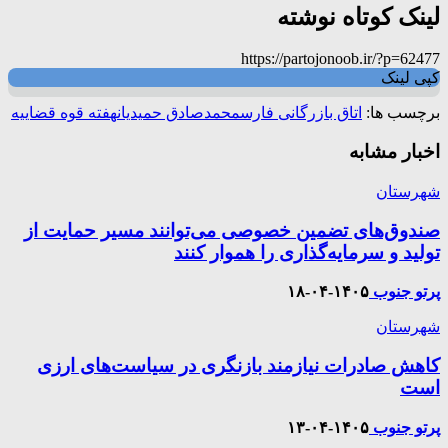
لینک کوتاه نوشته
https://partojonoob.ir/?p=62477
کپی لینک
برچسب ها:
اتاق بازرگانی فارس
محمدصادق حمیدیان
هفته قوه قضاییه
اخبار مشابه
شهرستان
صندوق‌های تضمین خصوصی می‌توانند مسیر حمایت از
تولید و سرمایه‌گذاری را هموار کنند
پرتو جنوب
۱۴۰۵-۰۴-۱۸
شهرستان
کاهش صادرات نیازمند بازنگری در سیاست‌های ارزی
است
پرتو جنوب
۱۴۰۵-۰۴-۱۳