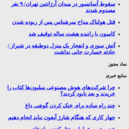
سقوط آسانسور در میدان آرژانتین تهران/ ۹ نفر
مصدوم شدند
قتل هولناک مداح سرشناس پس از ربوده شدن
کامیون با راننده هشت ساله توقیف شد
آتش سوزی و انفجار یک منزل دوطبقه در شیراز /
حادثه خسارت جانی نداشت
نماد مجوز
منابع خبری
چرا شرکت‌های هوش مصنوعی میلیون‌ها کتاب را
خریدند و بعد نابود کردند؟
چند راه‌ ساده برای خنک کردن گوشی داغ
چهار کاری که هنگام شارژ آیفون نباید انجام دهیم