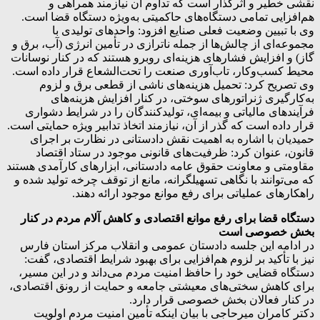
نقشی خطیر و اثرگذار است که تداوم آن نیازمند همراهی و
هم‌افزایی تمامی دستگاه‌های حاکمیتی به‌ویژه دستگاه قضا است.
وی با تبیین وضعیت فعلی صنایع افزود: واحدهای تولیدی با
مجموعه‌ای از چالش‌ها از جمله ناترازی در تأمین انرژی (آب، برق و
گاز) و افزایش فشارهای هزینه‌ای روبرو هستند که در کنار نوسانات
محیط کسب‌وکار، تاب‌آوری صنعت را تحت‌الشعاع قرار داده است.
وی تصریح کرد: تحمیل هزینه‌های ناشی از قطعی برق و لزوم
به‌کارگیری ژنراتورهای سوختی، در کنار افزایش هزینه‌های
فرآیندهای مالیاتی و بیمه‌ای، تولیدکنندگان را در شرایط دشواری
قرار داده است که گذر از آن، نیازمند اتخاذ تدابیر ویژه حمایتی است.
حمیدیان با اشاره به اهمیت نقش دادستانی در نظارت بر اجرای
قانون، عنوان کرد: ظرفیت‌های قانونی موجود در ستاد اقتصاد
مقاومتی و معاونت حقوق عامه دادستانی، ابزارهای کارآمدی هستند
که می‌توانند با نگاهی تسهیلگرانه، مانع از توقف چرخه تولید شده و
راهکارهای عملیاتی برای رفع موانع موجود ارائه دهند.
دستگاه قضا برای رفع موانع اقتصادی و کاهش آلام مردم در کنار
بخش خصوصی است
در ادامه این جلسه دادستان عمومی و انقلاب مرکز استان فارس
نیز با تأکید بر لزوم هم‌افزایی برای بهبود شرایط اقتصادی، گفت:
دستگاه قضایی خود را حافظ امنیت مردم می‌داند و در این مسیر،
برای کاهش سختی‌های معیشتی جامعه و حمایت از رونق اقتصادی،
در کنار فعالان بخش خصوصی قرار دارد.
دکتر کامران میرحاجی با بیان اینکه تأمین امنیت مردم اولویت