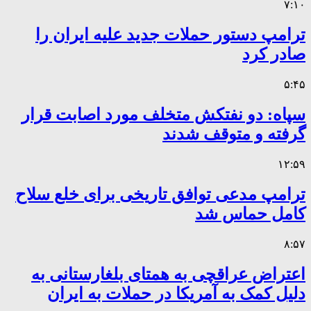
۷:۱۰
ترامپ دستور حملات جدید علیه ایران را
صادر کرد
۵:۴۵
سپاه: دو نفتکش متخلف مورد اصابت قرار
گرفته و متوقف شدند
۱۲:۵۹
ترامپ مدعی توافق تاریخی برای خلع سلاح
کامل حماس شد
۸:۵۷
اعتراض عراقچی به همتای بلغارستانی به
دلیل کمک به آمریکا در حملات به ایران