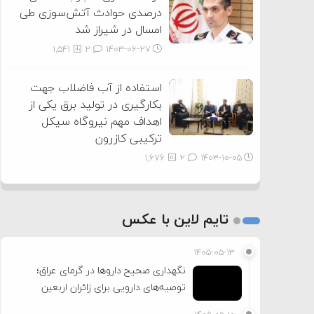
درصدی حوادث آتش‌سوزی طی
امسال در شیراز شد
1,541
2
۱۴۰۳-۰۶-۲۷
استفاده از آب فاضلاب جهت
بکارگیری در تولید برق یکی از
اهداف مهم نیروگاه سیکل
ترکیبی کازرون
1,676
2
۱۴۰۳-۱۰-۰۵
تایم لاین با عکس
۱۴۰۵-۰۵-۱۳
نگهداری صحیح داروها در گرمای عراق؛
توصیه‌های دارویی برای زائران اربعین