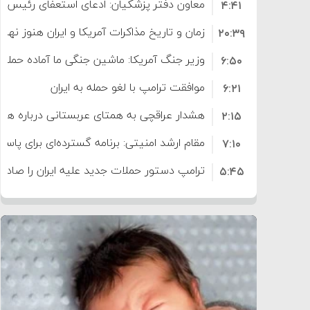
معاون دفتر پزشکیان: ادعای استعفای رئیس
۴:۴۱
است
زمان و تاریخ مذاکرات آمریکا و ایران هنوز نه
۲۰:۳۹
وزیر جنگ آمریکا: ماشین جنگی ما آماده حمله 
۶:۵۰
موافقت ترامپ با لغو حمله به ایران
۶:۲۱
هشدار عراقچی به همتای عربستانی درباره همرا
۲:۱۵
مقام ارشد امنیتی: برنامه گسترده‌ای برای پاسخ 
۷:۱۰
ترامپ دستور حملات جدید علیه ایران را صادر 
۵:۴۵
سپاه: دو نفتکش متخلف مورد اصابت قرار گر
۱۲:۵۹
ترامپ مدعی توافق تاریخی برای خلع سلاح ک
۸:۵۷
اعتراض عراقچی به همتای بلغارستانی به دلیل
۱۶:۱۹
ایران
کشورهایی که به متجاوزان کمک می کنند پ
۱۰:۱۵
سنتکام پایان تجاوز جدید به ایران را اعلام کرد