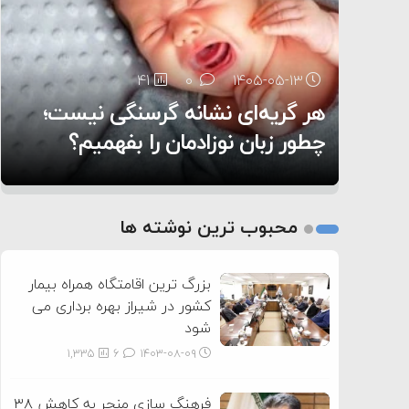
۶:۰۵
41
29
0
0
۱۴۰۵-۰۵-۱۳
۱۴۰۵-۰۵-۱۲
هر گریه‌ای نشانه گرسنگی نیست؛
تغذیه پدر می‌تواند بر سلامت نوزاد
14
0
۱۴۰۵-۰۵-۱۲
تأثیر بگذارد
روی دیگر زندگی
چطور زبان نوزادمان را بفهمیم؟
1
2
محبوب ترین نوشته ها
3
بزرگ ترین اقامتگاه همراه بیمار
کشور در شیراز بهره برداری می
شود
1,335
6
۱۴۰۳-۰۸-۰۹
فرهنگ سازی منجر به کاهش ۳۸