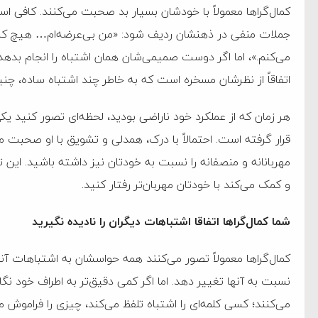
‌جمهور واهی و کذب محض
کمال‌گرا‌ها معمولاً با خودشان بسیار بد صحبت می‌کنند. کافی ا
ایی نشده است
جملات منفی در ذهنشان ردیف شود: «من بی‌عرضه‌ام… هیچ کار
می‌کنم.»، اما اگر دوست صمیمی‌شان همان اشتباه را انجام بدهد
نظامی علیه ایران است
اتفاقاً از نظرشان مسخره است که به خاطر چند اشتباه ساده، چنین
هر زمان که از عملکرد خود ناراضی بودید، لحظه‌ای تصور کنید یک
هی با آمریکا
قرار گرفته است. احتمالاً با درک، همدلی و تشویق با او صحبت 
به دیوانگی آمریکا داریم
مهربانانه و منصفانه را نسبت به خودتان نیز داشته باشید. این
کرد
و کمک می‌کند با خودتان مهربان‌تر رفتار کنید.
فته و متوقف شدند
شما کمال‌گرا‌ها اتفاقا اشتباهات دیگران را نادیده نگیرید
امل حماس شد
کمال‌گرا‌ها معمولاً تصور می‌کنند همه حواسشان به اشتباهات آن
 کمک به آمریکا در حملات به
نسبت به آنها تغییر دهد. اما اگر کمی دقیق‌تر به اطراف خود نگا
اسخ سختی خواهند گرفت
می‌کنند؛ کسی کلمه‌ای را اشتباه تلفظ می‌کند، چیزی را فراموش می