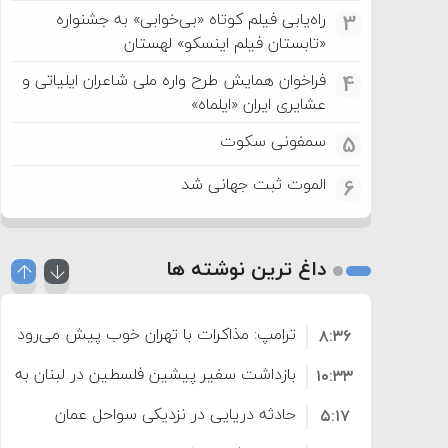
راه‌یابی فیلم کوتاه «بی‌خوابی» به جشنواره
3
«تابستان فیلم اینسکو» لهستان
فراخوان همایش طرح واره ملی شاعران ایلیاتی و
4
عشایری ایران «ایلماه»
سمفونی سکوت
5
الموت ثبت جهانی شد
6
داغ ترین نوشته ها
ترامپ: مذاکرات با تهران خوب پیش می‌رود
۸:۳۶
بازداشت سفیر پیشین فلسطین در لبنان به اته
۱۰:۳۳
حادثه دریایی در نزدیکی سواحل عمان
۵:۱۷