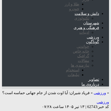
طلا و ارز
خودرو
دانش و سلامت
تکنولوژی
شهرستان
فرهنگی و هنری
ادبیات
ورزشی
گوناگون
خواندنی
خانه خاص
گرافیک
مقالات
نیازمندی ها
استخدام
تبلیغات
تصاویر
درباره‌ی ما
»
ورزشی
»
فریاد شیران: آیا اوت شدن از جام جهانی حماسه است؟
ورزشی
کد خبر:62743 | ۱۳ تیر ۱۴۰۵ ساعت ۰۷:۲۸