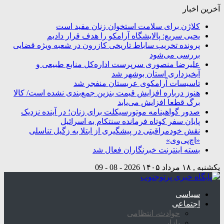
آخرین اخبار
کلاژن برای سلامت استخوان زنان مفید است
یحیی سریع: پالایشگاه آرامکو را هدف قرار دادیم
پرونده تخریب ساباط تاریخی کازرون در شعبه ویژه قضایی
بررسی می‌شود
علیرضا منصوری سرپرست اداره‌کل منابع طبیعی و
آبخیزداری استان بوشهر شد
تاسیسات آرامکوی عربستان منفجر شد
هنوز درباره افزایش قیمت بنزین جمع‌بندی نشده است/ کالا
برگ قطعا افزایش می‌یابد
صدور گواهینامه موتورسیکلت برای زنان؛ در آینده نزدیک
پایان سفر کوتاه فرمانده سنتکام به اسرائیل
نقش خودمراقبتی در پیشگیری از ابتلا به زگیل تناسلی
«اچ‌پی‌وی»
بسته اینترنت خبرنگاران فعال شد
یکشنبه , ۱۸ مرداد ۱۴۰۵
2026 - 08 - 09
سیاسی
اجتماعی
حوادث، انتظامی
بازار