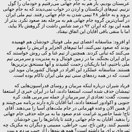
عربستان بودیم، باز هم به جام جهانی می‌رفتیم و خودمان را گول
نزنیم. تیم‌های ازبکستان و اردن در خواب نمی‌دیدند که به جام جهانی
بروند و به خاطر ۴۸ تیمی شدن به جام جهانی رفتند. تیم ملی ایران
در آسان‌ترین گروه جام جهانی هم به مرحله بعد صعود نکرد. بدتر از
همه این بود که ایران ۹۲ درصد شانس داشت از گروهش بالا بیاید،
اما با منفی بافی آقایان این اتفاق نیفتاد.
او افزود: متاسفانه اعضای تیم ملی فوتبال خودشان هم فهمیده
بودند که صعود نمی‌کنند، اما تیم‌های الجزایر و اتریش را متهم
می‌کنند که تبانی کردند. همچنین از تیم غنا و کی روش خواستند که
برای ایران بجنگند. ما در زمین فوتبال و به مدیریت و سرمربی تیم
ملی باختیم، اما بازیکنان زحمت کشیدند و آنها مستحق برترین‌ها
هستند. متاسفانه عملکرد این افراد در فوتبال کشورمان موید این
است، که در همه رده‌های سنی تیم ملی ایران ناکام بوده است.
فریاد شیران درباره اینکه مربیان و روسای فدراسیون‌هایی که
تیمشان حذف شده است، استعفا دادند، اما در ایران خبری از استعفا
نیست، گفت: تعدادی از سرمربیان از جمله سرمربی هلند، کره
جنوبی و اکوادور استعفا دادند، اما آقایان تازه دارند برنامه می‌چینند و
از همین الان وعده قهرمانی در جام ملت‌های آسیا را می‌دهند. آقای
تاج! شما حاضرید غرامت عدم صعود ما به مرحله حذفی جام جهانی
را بدهید. آقایان به جام جهانی رفتند تا پاداش‌ها را بین خودشان
تقسیم کنند. رفتن تاج، نبی، خراطی، ممبینی و دیگران به مکزیک چه
ثمره‌ای برای ما داشته است؟ همه هزینه‌ها را از جیب مردم و بیت