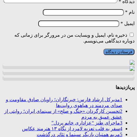
دیدگاه
*
نام
*
ایمیل
*
ذخیره نام، ایمیل و وبسایت من در مرورگر برای زمانی که
دوباره دیدگاهی می‌نویسم.
پربازدیدها
1
مدیرکل ارشاد فارس: خبرنگاران؛ راویان صادق مقاومت و
صدای مردمند در هیاهوی روایت‌ها
2
تحسین کارگردان «جنگ و صلح» از سینمای ایران؛ روایتی از
عشق عمیق به مردم
3
ماجرای طنز “عزاداری خانم پردل”
4
سفر به قلب تعزیه لامرد از نگاه ۱۳ هنرمند عکاس
5
مریم همتیان بازیگر سینما و تئاتر درگذشت