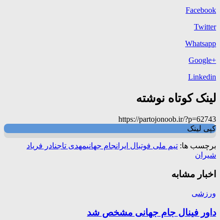
Facebook
Twitter
Whatsapp
+Google
Linkedin
لینک کوتاه نوشته
https://partojonoob.ir/?p=62743
کپی لینک
برچسب ها:
تیم ملی فوتبال ایران
جام جهانی
مهدی تاج
نادر فریاد
شیران
اخبار مشابه
ورزشی
داور فینال جام جهانی مشخص شد