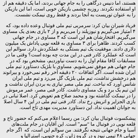
هستند، اما دنیس درگاهی را به جام جهانی بردند، اما یک دقیقه هم از
او استفاده نکردند. روزبه چشمی بازیکن خوبی است، اما این بازیکن
را به عنوان توریست به آنجا بردند و فقط روی نیمکت نشست.
فریاد شیران بیان کرد: سرمربی تیم ملی فوتبال وعده داده بود، که
۴ امتیاز می‌گیریم و نیوزیلند را می‌بریم و از ۲ بازی بعدی یک مساوی
می‌گیریم. افتخارشان هم این است که ۳ مساوی در جام جهانی
کسب کردند. ظاهرا برای ۳ مساوی به قلعه نویی پاداش یک میلیون
دلاری دادند. موفقیت یک تیم بستگی به عملکردش دارد. سوالم این
است که عملکرد کادر فنی در این مدت چه بوده است؟ وقتی ما در
مسابقات کافا مقام اول را به دست نیاوردیم، مشخص بود که در
جام جهانی هم موفق نمی‌شویم. مساوی با بلژیک دستاورد تیم ملی
ایران شده است. اگر اتفاقات ۲۰ دقیقه آخر رقم نمی‌خورد و بیرانوند
هم درخشش نداشت، تیم ملی بلژیک گل می‌زد و تیم ملی ایران
شانس آورد که نباخت. تیم ملی مصر نیازی به بردن ایران نداشت و
این تیم یک برد و یک مساوی داشت. کادر فنی مصر، عمر مرموش
را در نیمکت گذاشته بود و محمد صلاح هم تعویض کرد. اصلا تبانی در
بازی الجزایر و اتریش رخ نداد. کادر فنی تیم ملی در این ۴ سال اصلا
به جوانان اهمیت نداد. این دستاورد مدیریت مهدی تاج است.
پیشکسوت فوتبال بیان کرد: من رسما اعلام می‌کنم که حضور تاج و
قلعه نویی در فوتبال ما “سم” است. این آقایان در جام ملت‌های
آسیا و جام جهانی نتیجه نگرفتند. من سوالم این است، که اگر جام
جهانی ۴۸ تیمی نبود و در گروه ژاپن، کره جنوبی، استرالیا و