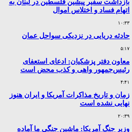
بازداشت سفیر پیشین فلسطین در لبنان به
اتهام فساد و اختلاس اموال
۱۰:۳۳
حادثه دریایی در نزدیکی سواحل عمان
۵:۱۷
معاون دفتر پزشکیان: ادعای استعفای
رئیس‌جمهور واهی و کذب محض است
۴:۴۱
زمان و تاریخ مذاکرات آمریکا و ایران هنوز
نهایی نشده است
۲۰:۳۹
وزیر جنگ آمریکا: ماشین جنگی ما آماده