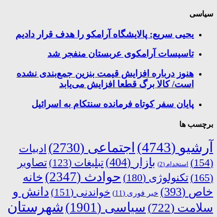
سیاسی
یحیی سریع: پالایشگاه آرامکو را هدف قرار دادیم
تاسیسات آرامکوی عربستان منفجر شد
هنوز درباره افزایش قیمت بنزین جمع‌بندی نشده
است/ کالا برگ قطعا افزایش می‌یابد
پایان سفر کوتاه فرمانده سنتکام به اسرائیل
برچسب ها
آرشیو
(4743)
اجتماعی
(2730)
ادبیات
بازار
(404)
(154)
تبلیغات
(123)
تصاویر
استخدام
(2)
حوادث
(2347)
خانه
(165)
تکنولوژی
(180)
دانش و
خاص
(393)
خواندنی
(151)
خبر فوری
(11)
شهرستان
سیاسی
(1901)
سلامت
(722)