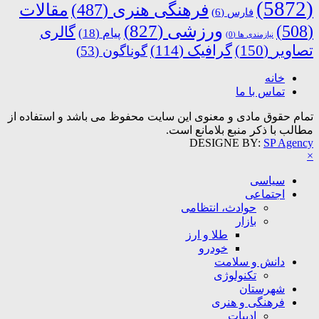
(5872)
فرهنگی هنری
(487)
مقالات
فارس
(6)
ورزشی
(827)
(508)
گالری
پیام
(18)
نیازمندی ها
(0)
تصاویر
(150)
گرافیک
(114)
گوناگون
(53)
خانه
تماس با ما
تمام حقوق مادی و معنوی این سایت محفوظ می باشد و استفاده از
مطالب با ذکر منبع بلامانع است.
DESIGNE BY:
SP Agency
×
سیاسی
اجتماعی
حوادث، انتظامی
بازار
طلا و ارز
خودرو
دانش و سلامت
تکنولوژی
شهرستان
فرهنگی و هنری
ادبیات