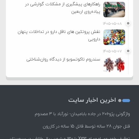
راهکارهای پیشگیری از مشکلات گوارشی در
پیاده‌روی اربعین
۱۴۰۵-۰۵-۰۸
نقش پروتئین های ناقل دارو در تداخلات پنهان
دارویی
۱۴۰۵-۰۵-۰۷
سندروم تاکوتسوبو از دیدگاه روان‌شناختی
اخرین اخبار سایت
واژگونی پژو۲۰۶ در جاده بابامیدان- نورآباد با ۳ مصدوم
قتل جوان 28 ساله توسط قاتل 15 ساله در کازرون
توقیف خودروی ام‌وی‌ام X33 با ۱۳۰ میلیون ریال خلافی در سروستان