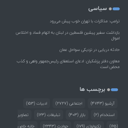
سیاسی
ترامپ: مذاکرات با تهران خوب پیش می‌رود
بازداشت سفیر پیشین فلسطین در لبنان به اتهام فساد و اختلاس
اموال
حادثه دریایی در نزدیکی سواحل عمان
معاون دفتر پزشکیان: ادعای استعفای رئیس‌جمهور واهی و کذب
محض است
برچسب ها
آرشیو
(4743)
اجتماعی
(2727)
ادبیات
(153)
استخدام
(2)
بازار
(403)
تبلیغات
(123)
تصاویر
(165)
تکنولوژی
(179)
حوادث
(2343)
خانه خاص