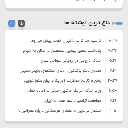
داغ ترین نوشته ها
۸:۳۶
ترامپ: مذاکرات با تهران خوب پیش می‌رود
۱۰:۳۳
بازداشت سفیر پیشین فلسطین در لبنان به اتهام
۵:۱۷
فساد و اختلاس اموال
حادثه دریایی در نزدیکی سواحل عمان
۴:۴۱
معاون دفتر پزشکیان: ادعای استعفای رئیس‌جمهور
۲۰:۳۹
واهی و کذب محض است
زمان و تاریخ مذاکرات آمریکا و ایران هنوز نهایی
۶:۵۰
نشده است
وزیر جنگ آمریکا: ماشین جنگی ما آماده حمله
۶:۲۱
نظامی علیه ایران است
موافقت ترامپ با لغو حمله به ایران
۲:۱۵
هشدار عراقچی به همتای عربستانی درباره همراهی با
۷:۱۰
آمریکا
مقام ارشد امنیتی: برنامه گسترده‌ای برای پاسخ به