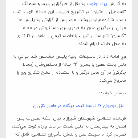
به گزارش
پرتو جنوب
به نقل از خبرگزاری پلیس؛ سرهنگ
“اسماعیل زراعتیان” در تشریح جزییات این حادثه اظهار داشت:
بامداد شانزدهم اردیبهشت ماه، پس از گزارش به پليس 110
مبني بر درگيري منجر به جرح پسری دستفروش در محله
“گلسرخ” شهرستان شیراز، بلافاصله تيمي از ماموران کلانتری
به محل حادثه اعزام شدند.
وي ادامه داد: در تحقيقات اولیه پليس مشخص شد جواني به
دلیل بحث لفظی با پسری 24 ساله از دستفروشان (بساط
جگرکی) در آن محل درگیر و با استفاده از سلاح شکاری وی را
مجروح مي‌كند.
بیشتر بخوانید:
قتل نوجوان ۱۶ توسط تبعه بیگانه در فامور کازرون
فرمانده انتظامي شهرستان شيراز با بيان اينكه مضروب پس
انتقال به بيمارستان به دليل شدت جراحات وارده فوت مي‌كند،
تصريح کرد: با سرعت عمل و تلاش مأموران انتظامی، قاتل که