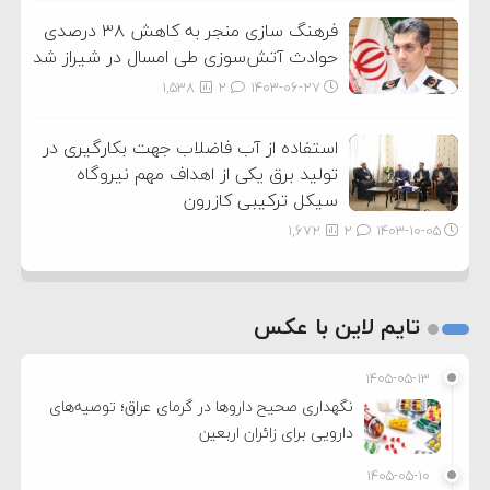
فرهنگ سازی منجر به کاهش ۳۸ درصدی
حوادث آتش‌سوزی طی امسال در شیراز شد
1,538
2
۱۴۰۳-۰۶-۲۷
استفاده از آب فاضلاب جهت بکارگیری در
تولید برق یکی از اهداف مهم نیروگاه
سیکل ترکیبی کازرون
1,672
2
۱۴۰۳-۱۰-۰۵
تایم لاین با عکس
۱۴۰۵-۰۵-۱۳
نگهداری صحیح داروها در گرمای عراق؛ توصیه‌های
دارویی برای زائران اربعین
۱۴۰۵-۰۵-۱۰