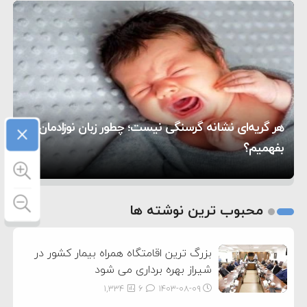
۵:۴۵
دیوانگی آمریکا داریم
ترامپ دستور حملات جدید علیه ایران را صادر کرد
۱۲:۵۹
سپاه: دو نفتکش متخلف مورد اصابت قرار گرفته و
۸:۵۷
متوقف شدند
ترامپ مدعی توافق تاریخی برای خلع سلاح کامل
۱۶:۱۹
حماس شد
اعتراض عراقچی به همتای بلغارستانی به دلیل کمک
۱۰:۱۵
به آمریکا در حملات به ایران
کشورهایی که به متجاوزان کمک می کنند پاسخ
×
هر گریه‌ای نشانه گرسنگی نیست؛ چطور زبان نوزادمان را
۶:۰۵
سختی خواهند گرفت
سنتکام پایان تجاوز جدید به ایران را اعلام کرد
بفهمیم؟
روی دیگر زندگی
تغذیه پدر می‌تواند بر سلامت نوزاد تأثیر بگذارد
1
2
محبوب ترین نوشته ها
3
بزرگ ترین اقامتگاه همراه بیمار کشور در
شیراز بهره برداری می شود
1,334
6
۱۴۰۳-۰۸-۰۹