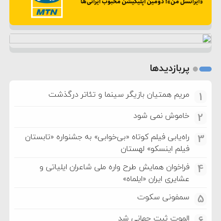
پربازدیدها
مریم همتیان بازیگر سینما و تئاتر درگذشت
1
خاموش نمی شود
2
راه‌یابی فیلم کوتاه «بی‌خوابی» به جشنواره «تابستان
3
فیلم اینسکو» لهستان
فراخوان همایش طرح واره ملی شاعران ایلیاتی و
4
عشایری ایران «ایلماه»
سمفونی سکوت
5
الموت ثبت جهانی شد
6