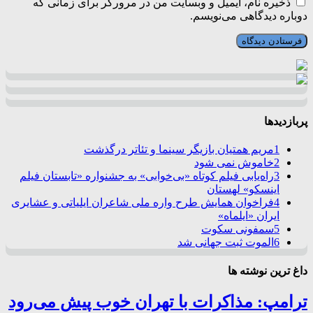
ذخیره نام، ایمیل و وبسایت من در مرورگر برای زمانی که
دوباره دیدگاهی می‌نویسم.
پربازدیدها
1
مریم همتیان بازیگر سینما و تئاتر درگذشت
2
خاموش نمی شود
3
راه‌یابی فیلم کوتاه «بی‌خوابی» به جشنواره «تابستان فیلم
اینسکو» لهستان
4
فراخوان همایش طرح واره ملی شاعران ایلیاتی و عشایری
ایران «ایلماه»
5
سمفونی سکوت
6
الموت ثبت جهانی شد
داغ ترین نوشته ها
ترامپ: مذاکرات با تهران خوب پیش می‌رود