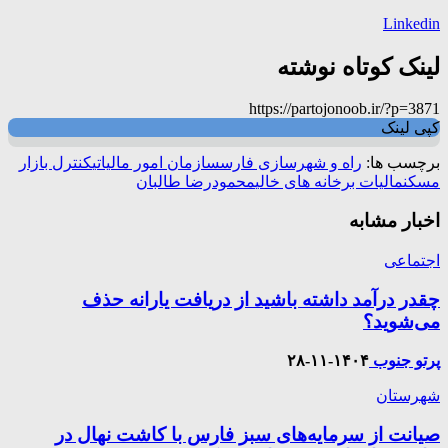
Linkedin
لینک کوتاه نوشته
https://partojonoob.ir/?p=3871
کپی لینک
برچسب ها:
راه و شهرسازی فارس
سازمان امور مالیاتی
کنترل بازار
مسکن
مالیات برخانه های خالی
محمودرضا طالبان
اخبار مشابه
اجتماعی
چقدر درآمد داشته باشید از دریافت یارانه حذف
می‌شوید؟
پرتو جنوب
۱۴۰۴-۱۱-۲۸
شهرستان
صیانت از سرمایه‌های سبز فارس با کاشت نهال در