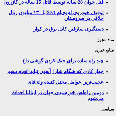
قتل جوان 28 ساله توسط قاتل 15 ساله در کازرون
توقیف خودروی ام‌وی‌ام X33 با ۱۳۰ میلیون ریال
خلافی در سروستان
دستگیری سارقین کابل برق در کوار
نماد مجوز
منابع خبری
چند راه‌ ساده برای خنک کردن گوشی داغ
چهار کاری که هنگام شارژ آیفون نباید انجام دهیم
عجیب‌ترین عوامل مختل کننده وای‌فای
دومین راه‌آهن خورشیدی جهان در ایتالیا احداث
می‌شود
سیاسی