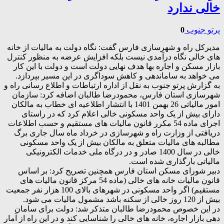
خالی ندارد
پرتو جنوب
0
مدیرکل راه و شهرسازی فارس گفت: نگاه دولت به مالیات از خانه
های خالی نگاه درآمدی نیست بلکه افزایش عرضه به منظور کنترل
بازار مسکن و اجاره بها هدف نهایی دولت است و دولت با این کار
می خواهد به ساماندهی و کاهش سوداگری در این مسیر بپردازد.
به گزارش پرتو جنوب به نقل از اداره ارتباطات و اطلاع رسانی راه و
شهرسازی استان فارس، محمودرضا طالبان اضافه کرد: سازمان
امور مالیاتی 26 بهمن 1401 با انتشار اطلاعیه ای خطاب به مالکان
دارای بیش از یک واحد مسکونی خالی اعلام کرد که در راستای
اجرای ماده 54 مکرر قانون مالیات های مستقیم و حسب اطلاعات
دریافتی از وزارت راه و شهرسازی در خرداد ماه سال جاری برگ
مطالبه های مالیات متعلق به مالکان بیش از یک واحد مسکونی
خالی در سال 1400 صادر و در درگاه ملی خدمات الکترونیکی
مالیاتی بارگذاری شده است.
دبیر شورای مسکن استان فارس همچنین تصریح کرد: بر اساس
قانون مالیات خانه های خالی (ماده 54 مرکز قانون مالیات های
مستقیم) اگر واحد مسکونی در شهرهای بالای 100 هزار نفر جمعیت
بیش از 120 روز خالی از سکنه باشد مشمول مالیات می شود.
در این خصوص محمودرضا طالبان متذکر شد: دولت برای سامان
دهی بازار اجاره، خانه های خالی را شناسایی کند و در این راه از آمار