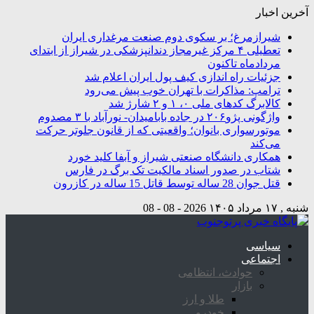
آخرین اخبار
شیرازمرغ؛ بر سکوی دوم صنعت مرغداری ایران
تعطیلی ۴ مرکز غیرمجاز دندانپزشکی در شیراز از ابتدای
مردادماه تاکنون
جزئیات راه اندازی کیف پول ایران اعلام شد
ترامپ: مذاکرات با تهران خوب پیش می‌رود
کالابرگ کدهای ملی ۰، ۱ و ۲ شارژ شد
واژگونی پژو۲۰۶ در جاده بابامیدان- نورآباد با ۳ مصدوم
موتورسواری بانوان؛ واقعیتی که از قانون جلوتر حرکت
می‌کند
همکاری دانشگاه صنعتی شیراز و آبفا کلید خورد
شتاب در صدور اسناد مالکیت تک برگ در فارس
قتل جوان 28 ساله توسط قاتل 15 ساله در کازرون
شنبه , ۱۷ مرداد ۱۴۰۵
2026 - 08 - 08
سیاسی
اجتماعی
حوادث، انتظامی
بازار
طلا و ارز
خودرو