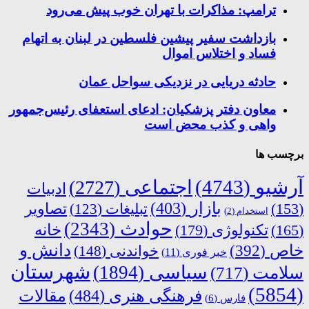
ترامپ: مذاکرات با تهران خوب پیش می‌رود
بازداشت سفیر پیشین فلسطین در لبنان به اتهام
فساد و اختلاس اموال
حادثه دریایی در نزدیکی سواحل عمان
معاون دفتر پزشکیان: ادعای استعفای رئیس‌جمهور
واهی و کذب محض است
برچسب ها
آرشیو
(4743)
اجتماعی
(2727)
ادبیات
بازار
(403)
(153)
تبلیغات
(123)
تصاویر
استخدام
(2)
حوادث
(2343)
خانه
(165)
تکنولوژی
(179)
دانش و
خاص
(392)
خواندنی
(148)
خبر فوری
(11)
شهرستان
سیاسی
(1894)
سلامت
(717)
(5854)
فرهنگی هنری
(484)
مقالات
فارس
(6)