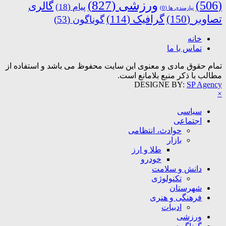
ورزشی
(827)
(506)
گالری
پیام
(18)
نیازمندی ها
(0)
تصاویر
(150)
گرافیک
(114)
گوناگون
(53)
خانه
تماس با ما
تمام حقوق مادی و معنوی این سایت محفوظ می باشد و استفاده از
مطالب با ذکر منبع بلامانع است.
DESIGNE BY:
SP Agency
×
سیاسی
اجتماعی
حوادث، انتظامی
بازار
طلا و ارز
خودرو
دانش و سلامت
تکنولوژی
شهرستان
فرهنگی و هنری
ادبیات
ورزشی