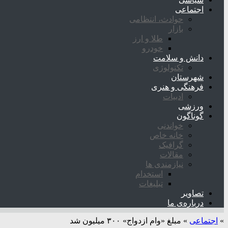
اجتماعی
حوادث، انتظامی
بازار
طلا و ارز
خودرو
دانش و سلامت
تکنولوژی
شهرستان
فرهنگی و هنری
ادبیات
ورزشی
گوناگون
خواندنی
خانه خاص
گرافیک
مقالات
نیازمندی ها
استخدام
تبلیغات
تصاویر
درباره‌ی ما
»
اجتماعی
»
مبلغ «وام ازدواج» ۳۰۰ میلیون شد