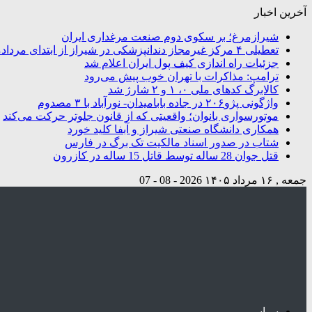
آخرین اخبار
شیرازمرغ؛ بر سکوی دوم صنعت مرغداری ایران
تعطیلی ۴ مرکز غیرمجاز دندانپزشکی در شیراز از ابتدای مردادماه تاکنون
جزئیات راه اندازی کیف پول ایران اعلام شد
ترامپ: مذاکرات با تهران خوب پیش می‌رود
کالابرگ کدهای ملی ۰، ۱ و ۲ شارژ شد
واژگونی پژو۲۰۶ در جاده بابامیدان- نورآباد با ۳ مصدوم
موتورسواری بانوان؛ واقعیتی که از قانون جلوتر حرکت می‌کند
همکاری دانشگاه صنعتی شیراز و آبفا کلید خورد
شتاب در صدور اسناد مالکیت تک برگ در فارس
قتل جوان 28 ساله توسط قاتل 15 ساله در کازرون
جمعه , ۱۶ مرداد ۱۴۰۵
2026 - 08 - 07
سیاسی