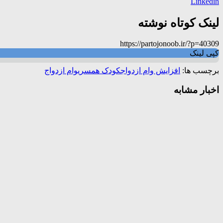
Linkedin
لینک کوتاه نوشته
https://partojonoob.ir/?p=40309
کپی لینک
برچسب ها:
افزایش وام ازدواج
کودک همسری
وام ازدواج
اخبار مشابه