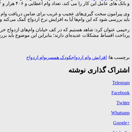
و بانک های عامل این کار را می کند، تعداد وام اعطایی و ۴۰۶ هزار و ۷۳۴ وام بوده و تعداد کل ثبت نام کنندگان ۹۴۷ هزار و ۹۳۱ متقاضی بوده‌اند. برآورد ثبت نام شدگان سال آینده ۸۳۴ هزار متقاضی است.
وی پیرامون سخت گیری‌های عجیب و غریب برای ضامن دریافت وام و س
باید بررسی شود که این وام‌ها آیا به افزایش نرخ ازدواج کمک می‌کند و 
رحیمی عنوان کرد: شاهد هستیم که در کف خیابان وام‌های ازدواج خر
پرداخت اقساط مشکلات عدیده‌ای دارند؛ بنابراین این موضوع باید ب
برچسب ها:
افزایش وام ازدواج
کودک همسری
وام ازدواج
اشتراک گذاری نوشته
Telegram
Facebook
Twitter
Whatsapp
+Google