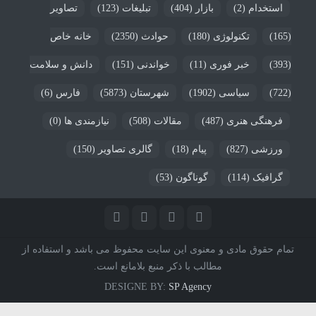
استخدام
(2)
بازار
(404)
تبلیغات
(123)
تصاویر
(165)
تکنولوژی
(180)
حوادث
(2350)
خانه خاص
(393)
خبر فوری
(11)
خواندنی
(151)
دانش و سلامت
(722)
سیاسی
(1902)
شهرستان
(5873)
فارس
(6)
فرهنگی هنری
(487)
مقالات
(508)
نیازمندی ها
(0)
ورزشی
(827)
پیام
(18)
گالری تصاویر
(150)
گرافیک
(114)
گوناگون
(53)
تمام حقوق مادی و معنوی این سایت محفوظ می باشد و استفاده از
مطالب با ذکر منبع بلامانع است.
DESIGNE BY:
SP Agency