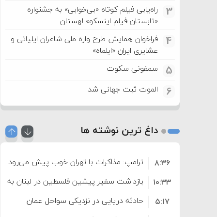
راه‌یابی فیلم کوتاه «بی‌خوابی» به جشنواره
3
«تابستان فیلم اینسکو» لهستان
فراخوان همایش طرح واره ملی شاعران ایلیاتی و
4
عشایری ایران «ایلماه»
سمفونی سکوت
5
الموت ثبت جهانی شد
6
داغ ترین نوشته ها
ترامپ: مذاکرات با تهران خوب پیش می‌رود
۸:۳۶
بازداشت سفیر پیشین فلسطین در لبنان به اته
۱۰:۳۳
حادثه دریایی در نزدیکی سواحل عمان
۵:۱۷