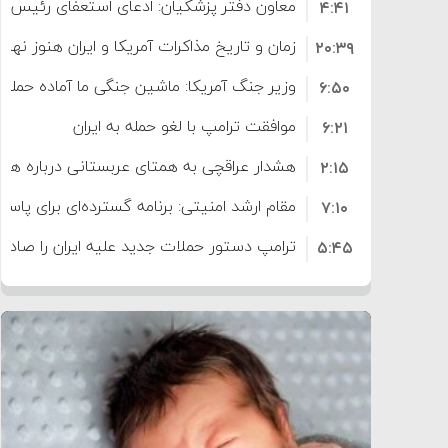
معاون دفتر پزشکیان: ادعای استعفای رئیس
۴:۴۱
است
زمان و تاریخ مذاکرات آمریکا و ایران هنوز نه
۲۰:۳۹
وزیر جنگ آمریکا: ماشین جنگی ما آماده حمله 
۶:۵۰
موافقت ترامپ با لغو حمله به ایران
۶:۲۱
هشدار عراقچی به همتای عربستانی درباره همرا
۲:۱۵
مقام ارشد امنیتی: برنامه گسترده‌ای برای پاسخ 
۷:۱۰
ترامپ دستور حملات جدید علیه ایران را صادر 
۵:۴۵
سپاه: دو نفتکش متخلف مورد اصابت قرار گر
۱۲:۵۹
ترامپ مدعی توافق تاریخی برای خلع سلاح ک
۸:۵۷
اعتراض عراقچی به همتای بلغارستانی به دلیل
۱۶:۱۹
ایران
کشورهایی که به متجاوزان کمک می کنند پ
۱۰:۱۵
سنتکام پایان تجاوز جدید به ایران را اعلام کرد