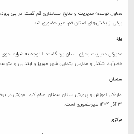
‌جمهور واهی و کذب محض
ایی نشده است
برخی از بخش‌های استان قم، غیر حضوری شد.
نظامی علیه ایران است
یزد
هی با آمریکا
مدیرکل مدیریت بحران استان یزد گفت: با توجه به شرایط جوی
به دیوانگی آمریکا داریم
خضرآباد اشکذر و مدارس ابتدایی شهر مهریز و ابتدایی و متوس
کرد
سمنان
فته و متوقف شدند
اداره‌کل آموزش و پرورش استان سمنان اعلام کرد: آموزش در ب
امل حماس شد
۳۱ آذر ۱۴۰۴ غیرحضوری است.
 کمک به آمریکا در حملات به
مرکزی
اسخ سختی خواهند گرفت