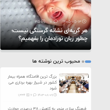
۶:۰۵
35
24
0
0
۱۴۰۵-۰۵-۱۳
۱۴۰۵-۰۵-۱۲
هر گریه‌ای نشانه گرسنگی نیست؛
تغذیه پدر می‌تواند بر سلامت نوزاد
11
0
۱۴۰۵-۰۵-۱۲
تأثیر بگذارد
روی دیگر زندگی
چطور زبان نوزادمان را بفهمیم؟
1
2
محبوب ترین نوشته ها
3
بزرگ ترین اقامتگاه همراه بیمار
کشور در شیراز بهره برداری می
شود
1,334
6
۱۴۰۳-۰۸-۰۹
فرهنگ سازی منجر به کاهش ۳۸ درصدی حوادث