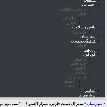
اجتماعی
حوادث، انتظامی
بازار
طلا و ارز
خودرو
دانش و سلامت
تکنولوژی
شهرستان
فرهنگی و هنری
ادبیات
ورزشی
گوناگون
خواندنی
خانه خاص
گرافیک
مقالات
نیازمندی ها
استخدام
تبلیغات
تصاویر
درباره‌ی ما
»
شهرستان
»
مدیرکل صمت فارس: شیراز اکسپو ۲۰۲۶ نیمه دوم مهرماه خبر داد