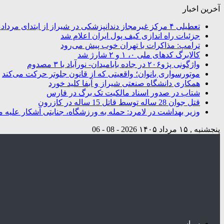
آخرین اخبار
تعطیلی ۴ مرکز غیرمجاز دندانپزشکی در شیراز از ابتدای مردادماه تاکنون
جزئیات راه اندازی کیف پول ایران اعلام شد
ترامپ: مذاکرات با تهران خوب پیش می‌رود
کالابرگ کدهای ملی ۰، ۱ و ۲ شارژ شد
واژگونی پژو۲۰۶ در جاده بابامیدان- نورآباد با ۳ مصدوم
موتورسواری بانوان؛ واقعیتی که از قانون جلوتر حرکت می‌کند
همکاری دانشگاه صنعتی شیراز و آبفا کلید خورد
شتاب در صدور اسناد مالکیت تک برگ در فارس
قتل جوان 28 ساله توسط قاتل 15 ساله در کازرون
وزیر بهداشت در لامرد: حمله به ورزشگاه، جنایتی آشکار علیه م
پنجشنبه , ۱۵ مرداد ۱۴۰۵
2026 - 08 - 06
سیاسی