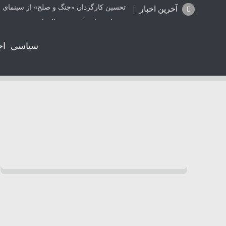
تحسین کارگردان «جنگ و صلح» از سینمای ا
آخرین اخبار
هشدار درباره فروش حواله‌های صوری خودرو
شیرازمرغ؛ بر سکوی دوم صنعت مرغداری ا
سیاسی
اج
تعطیلی ۴ مرکز غیرمجاز دندانپزشکی در شیراز از ابتدای مردادماه تاکنون
جزئیات راه اندازی کیف پول ایران اعلام شد
ترامپ: مذاکرات با تهران خوب پیش می‌رود
کالابرگ کدهای ملی ۰، ۱ و ۲ شارژ شد
واژگونی پژو۲۰۶ در جاده بابامیدان- نورآباد با ۳ مصدوم
موتورسواری بانوان؛ واقعیتی که از قانون ج
همکاری دانشگاه صنعتی شیراز و آبفا کلید خ