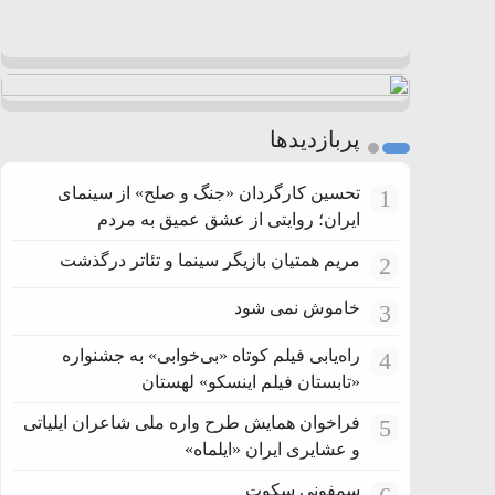
پربازدیدها
تحسین کارگردان «جنگ و صلح» از سینمای
1
ایران؛ روایتی از عشق عمیق به مردم
مریم همتیان بازیگر سینما و تئاتر درگذشت
2
خاموش نمی شود
3
راه‌یابی فیلم کوتاه «بی‌خوابی» به جشنواره
4
«تابستان فیلم اینسکو» لهستان
فراخوان همایش طرح واره ملی شاعران ایلیاتی
5
و عشایری ایران «ایلماه»
سمفونی سکوت