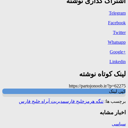
اشتراک گذاری نوشته
Telegram
Facebook
Twitter
Whatsapp
+Google
Linkedin
لینک کوتاه نوشته
https://partojonoob.ir/?p=62275
کپی لینک
برچسب ها:
تنگه هرمز
خلیج فارس
مدیریت آبراه خلیج فارس
اخبار مشابه
سیاسی