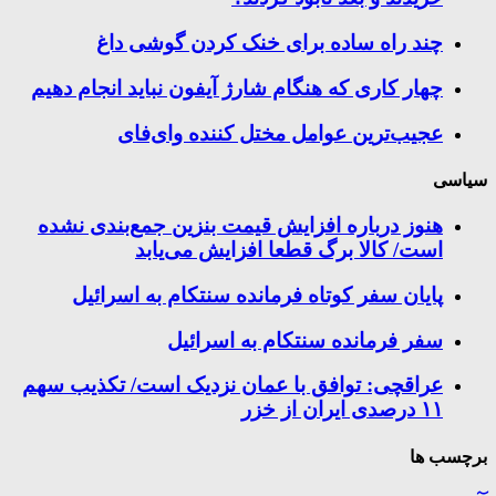
چند راه‌ ساده برای خنک کردن گوشی داغ
چهار کاری که هنگام شارژ آیفون نباید انجام دهیم
عجیب‌ترین عوامل مختل کننده وای‌فای
سیاسی
هنوز درباره افزایش قیمت بنزین جمع‌بندی نشده
است/ کالا برگ قطعا افزایش می‌یابد
پایان سفر کوتاه فرمانده سنتکام به اسرائیل
سفر فرمانده سنتکام به اسرائیل
عراقچی: توافق با عمان نزدیک است/ تکذیب سهم
۱۱ درصدی ایران از خزر
برچسب ها