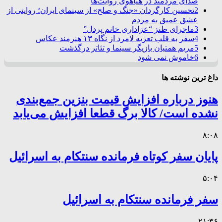
صدای مردمند در هیاهوی روایت‌ها
2
تحسین کارگردان «جنگ و صلح» از سینمای ایران؛ روایتی از
عشق عمیق به مردم
3
ماجرای طنز “عزاداری خانم پردل”
4
سفر به قلب تعزیه لامرد از نگاه ۱۳ هنرمند عکاس
5
مریم همتیان بازیگر سینما و تئاتر درگذشت
6
خاموش نمی شود
داغ ترین نوشته ها
هنوز درباره افزایش قیمت بنزین جمع‌بندی
نشده است/ کالا برگ قطعا افزایش می‌یابد
۸:۰۸
پایان سفر کوتاه فرمانده سنتکام به اسرائیل
۵:۰۴
سفر فرمانده سنتکام به اسرائیل
۲۱:۳۶