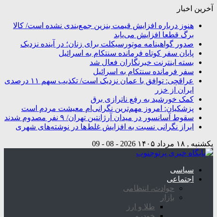
آخرین اخبار
هنوز درباره افزایش قیمت بنزین جمع‌بندی نشده است/ کالا
برگ قطعا افزایش می‌یابد
صدور گواهینامه موتورسیکلت برای زنان؛ در آینده نزدیک
پایان سفر کوتاه فرمانده سنتکام به اسرائیل
بسته اینترنت خبرنگاران فعال شد
سفر فرمانده سنتکام به اسرائیل
عراقچی: توافق با عمان نزدیک است/ تکذیب سهم ۱۱ درصدی
ایران از خزر
کمک خورشید به رفع ناترازی برق
پزشکیان: امروز مهم‌ترین نگرانی‌ام معیشت مردم است
سقوط آسانسور در میدان آرژانتین تهران/ ۹ نفر مصدوم شدند
ابراز نگرانی نسبت به افزایش غلط‌ها در نوشته‌های شهری
یکشنبه , ۱۸ مرداد ۱۴۰۵
2026 - 08 - 09
سیاسی
اجتماعی
حوادث، انتظامی
بازار
طلا و ارز
خودرو