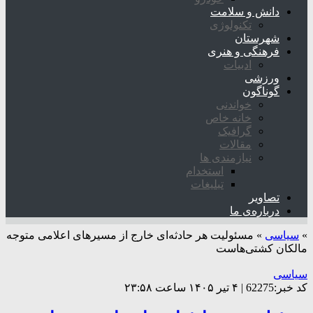
دانش و سلامت
تکنولوژی
شهرستان
فرهنگی و هنری
ادبیات
ورزشی
گوناگون
خواندنی
خانه خاص
گرافیک
مقالات
نیازمندی ها
استخدام
تبلیغات
تصاویر
درباره‌ی ما
»
سیاسی
»
مسئولیت هر حادثه‌ای خارج از مسیر‌های اعلامی متوجه
مالکان کشتی‌هاست
سیاسی
کد خبر:62275 | ۴ تیر ۱۴۰۵ ساعت ۲۳:۵۸