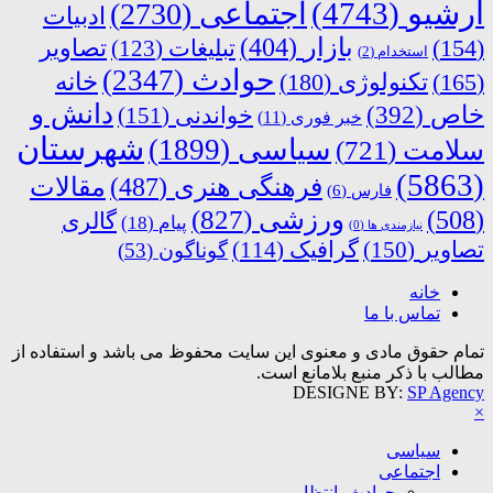
آرشیو
(4743)
اجتماعی
(2730)
ادبیات
بازار
(404)
(154)
تبلیغات
(123)
تصاویر
استخدام
(2)
حوادث
(2347)
خانه
(165)
تکنولوژی
(180)
دانش و
خاص
(392)
خواندنی
(151)
خبر فوری
(11)
شهرستان
سیاسی
(1899)
سلامت
(721)
(5863)
فرهنگی هنری
(487)
مقالات
فارس
(6)
ورزشی
(827)
(508)
گالری
پیام
(18)
نیازمندی ها
(0)
تصاویر
(150)
گرافیک
(114)
گوناگون
(53)
خانه
تماس با ما
تمام حقوق مادی و معنوی این سایت محفوظ می باشد و استفاده از
مطالب با ذکر منبع بلامانع است.
DESIGNE BY:
SP Agency
×
سیاسی
اجتماعی
حوادث، انتظامی