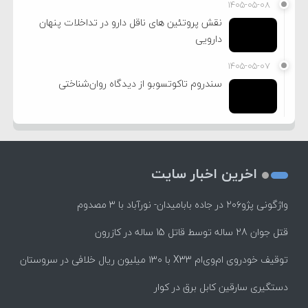
۱۴۰۵-۰۵-۰۸
نقش پروتئین های ناقل دارو در تداخلات پنهان
دارویی
۱۴۰۵-۰۵-۰۷
سندروم تاکوتسوبو از دیدگاه روان‌شناختی
اخرین اخبار سایت
واژگونی پژو۲۰۶ در جاده بابامیدان- نورآباد با ۳ مصدوم
قتل جوان 28 ساله توسط قاتل 15 ساله در کازرون
توقیف خودروی ام‌وی‌ام X33 با ۱۳۰ میلیون ریال خلافی در سروستان
دستگیری سارقین کابل برق در کوار