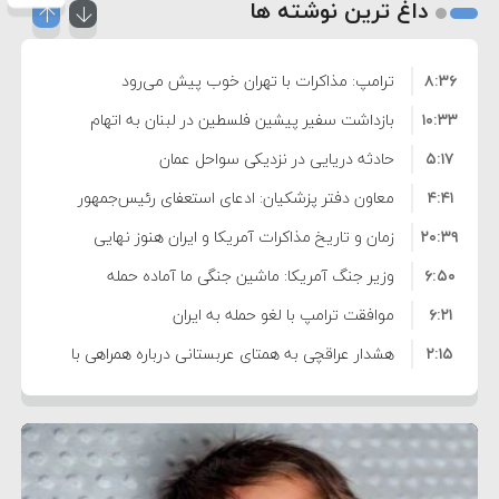
داغ ترین نوشته ها
۸:۳۶
ترامپ: مذاکرات با تهران خوب پیش می‌رود
۱۰:۳۳
بازداشت سفیر پیشین فلسطین در لبنان به اتهام
۵:۱۷
فساد و اختلاس اموال
حادثه دریایی در نزدیکی سواحل عمان
۴:۴۱
معاون دفتر پزشکیان: ادعای استعفای رئیس‌جمهور
۲۰:۳۹
واهی و کذب محض است
زمان و تاریخ مذاکرات آمریکا و ایران هنوز نهایی
۶:۵۰
نشده است
وزیر جنگ آمریکا: ماشین جنگی ما آماده حمله
۶:۲۱
نظامی علیه ایران است
موافقت ترامپ با لغو حمله به ایران
۲:۱۵
هشدار عراقچی به همتای عربستانی درباره همراهی با
۷:۱۰
آمریکا
مقام ارشد امنیتی: برنامه گسترده‌ای برای پاسخ به
۵:۴۵
دیوانگی آمریکا داریم
ترامپ دستور حملات جدید علیه ایران را صادر کرد
۱۲:۵۹
سپاه: دو نفتکش متخلف مورد اصابت قرار گرفته و