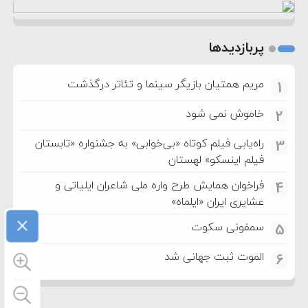
پربازدیدها
مریم همتیان بازیگر سینما و تئاتر درگذشت
1
خاموش نمی شود
2
راه‌یابی فیلم کوتاه «بی‌خوابی» به جشنواره «تابستان
3
فیلم اینسکو» لهستان
فراخوان همایش طرح واره ملی شاعران ایلیاتی و
4
عشایری ایران «ایلماه»
×
سمفونی سکوت
5
الموت ثبت جهانی شد
6