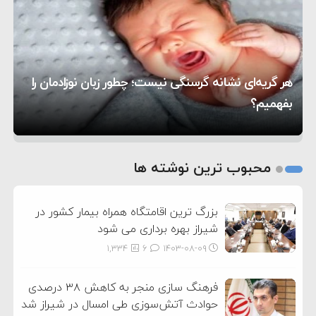
۸:۵۷
متوقف شدند
ترامپ مدعی توافق تاریخی برای خلع سلاح کامل
۱۶:۱۹
حماس شد
اعتراض عراقچی به همتای بلغارستانی به دلیل کمک
۱۰:۱۵
به آمریکا در حملات به ایران
کشورهایی که به متجاوزان کمک می کنند پاسخ
هر گریه‌ای نشانه گرسنگی نیست؛ چطور زبان نوزادمان را
۶:۰۵
سختی خواهند گرفت
سنتکام پایان تجاوز جدید به ایران را اعلام کرد
بفهمیم؟
روی دیگر زندگی
تغذیه پدر می‌تواند بر سلامت نوزاد تأثیر بگذارد
1
2
محبوب ترین نوشته ها
3
بزرگ ترین اقامتگاه همراه بیمار کشور در
شیراز بهره برداری می شود
1,334
6
۱۴۰۳-۰۸-۰۹
فرهنگ سازی منجر به کاهش ۳۸ درصدی
حوادث آتش‌سوزی طی امسال در شیراز شد