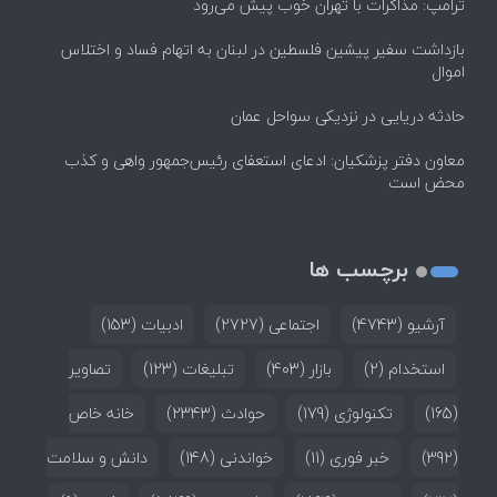
ترامپ: مذاکرات با تهران خوب پیش می‌رود
بازداشت سفیر پیشین فلسطین در لبنان به اتهام فساد و اختلاس
اموال
حادثه دریایی در نزدیکی سواحل عمان
معاون دفتر پزشکیان: ادعای استعفای رئیس‌جمهور واهی و کذب
محض است
برچسب ها
آرشیو
(4743)
اجتماعی
(2727)
ادبیات
(153)
استخدام
(2)
بازار
(403)
تبلیغات
(123)
تصاویر
(165)
تکنولوژی
(179)
حوادث
(2343)
خانه خاص
(392)
خبر فوری
(11)
خواندنی
(148)
دانش و سلامت