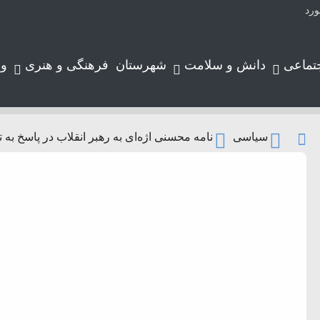
ورد
ارس
تماعی
دانش و سلامت
شهرستان
فرهنگی و هنری
و
نایتی آشکار علیه مردم بی‌دفاع و فاجعه‌ای انسانی است
رساخت‌های کلان در داراب و زرین‌دشت
یی اماکن تاریخی کشور
‌های دارویی برای زائران اربعین
سیاسی
نامه محسنی اژه‌ای به رهبر انقلاب در پاسخ به
س
 نوزادمان را بفهمیم؟