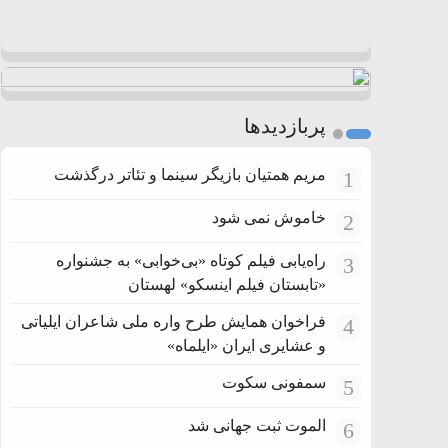
پربازدیدها
مریم همتیان بازیگر سینما و تئاتر درگذشت
1
خاموش نمی شود
2
راه‌یابی فیلم کوتاه «بی‌خوابی» به جشنواره
3
«تابستان فیلم اینسکو» لهستان
فراخوان همایش طرح واره ملی شاعران ایلیاتی
4
و عشایری ایران «ایلماه»
سمفونی سکوت
5
الموت ثبت جهانی شد
6