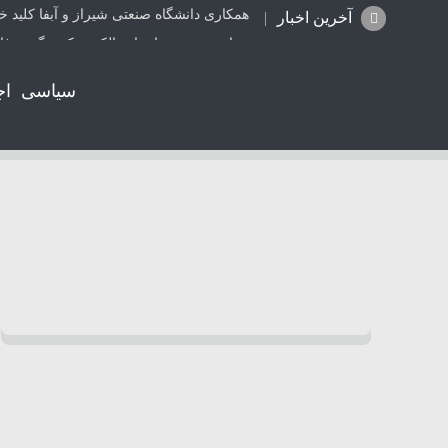
همکاری دانشگاه صنعتی شیراز و آبفا کلید خ
آخرین اخبار
شتاب در صدور اسناد مالکیت تک برگ در ف
قتل جوان 28 ساله توسط قاتل 15 ساله در کازرون
سیاسی
اج
وزیر بهداشت در لامرد: حمله به ورزشگاه، ج
پایداری شبکه برق جنوب کشور با تکمیل زی
سعدیه و حافظیه، پایلوت مدیریت هیأت امنا
نگهداری صحیح داروها در گرمای عراق؛ توصیه
توقیف خودروی ام‌وی‌ام X33 با ۱۳۰ میلیون ریال خلافی در سروستان
آگهی استخدام مقطع درجه داری پلیس فار
هر گریه‌ای نشانه گرسنگی نیست؛ چطور زبان