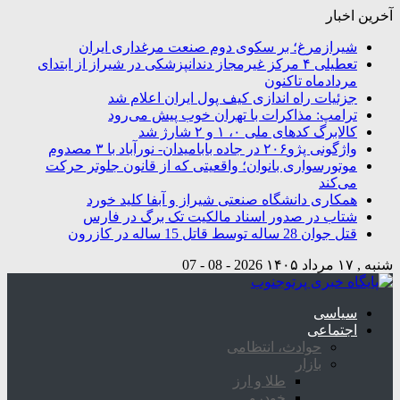
آخرین اخبار
شیرازمرغ؛ بر سکوی دوم صنعت مرغداری ایران
تعطیلی ۴ مرکز غیرمجاز دندانپزشکی در شیراز از ابتدای
مردادماه تاکنون
جزئیات راه اندازی کیف پول ایران اعلام شد
ترامپ: مذاکرات با تهران خوب پیش می‌رود
کالابرگ کدهای ملی ۰، ۱ و ۲ شارژ شد
واژگونی پژو۲۰۶ در جاده بابامیدان- نورآباد با ۳ مصدوم
موتورسواری بانوان؛ واقعیتی که از قانون جلوتر حرکت
می‌کند
همکاری دانشگاه صنعتی شیراز و آبفا کلید خورد
شتاب در صدور اسناد مالکیت تک برگ در فارس
قتل جوان 28 ساله توسط قاتل 15 ساله در کازرون
شنبه , ۱۷ مرداد ۱۴۰۵
2026 - 08 - 07
سیاسی
اجتماعی
حوادث، انتظامی
بازار
طلا و ارز
خودرو