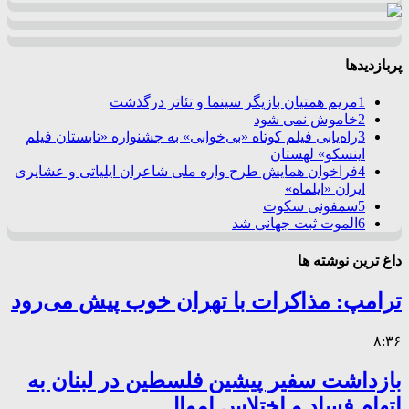
پربازدیدها
1
مریم همتیان بازیگر سینما و تئاتر درگذشت
2
خاموش نمی شود
3
راه‌یابی فیلم کوتاه «بی‌خوابی» به جشنواره «تابستان فیلم
اینسکو» لهستان
4
فراخوان همایش طرح واره ملی شاعران ایلیاتی و عشایری
ایران «ایلماه»
5
سمفونی سکوت
6
الموت ثبت جهانی شد
داغ ترین نوشته ها
ترامپ: مذاکرات با تهران خوب پیش می‌رود
۸:۳۶
بازداشت سفیر پیشین فلسطین در لبنان به
اتهام فساد و اختلاس اموال