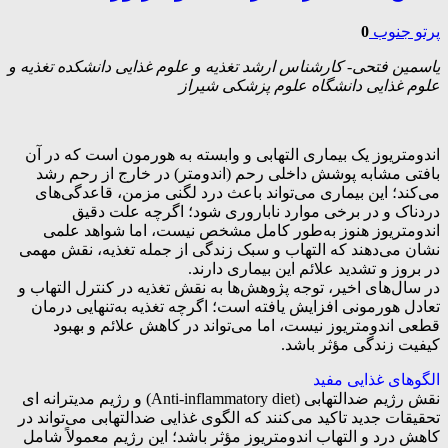
پرتو جنوب
0
یاسمین فتحی- کارشناس ارشد تغذیه و علوم غذایی دانشکده تغذیه و
علوم غذایی دانشگاه علوم پزشکی شیراز
اندومتریوز یک بیماری التهابی و وابسته به هورمون است که در آن
بافتی مشابه پوشش داخلی رحم (اندومتر) در خارج از رحم رشد
می‌کند؛ این بیماری می‌تواند باعث درد لگنی مزمن، قاعدگی‌های
دردناک و در برخی موارد ناباروری شود؛ اگرچه علت دقیق
اندومتریوز هنوز به‌طور کامل مشخص نیست، اما شواهد علمی
نشان می‌دهند که التهاب و سبک زندگی از جمله تغذیه، نقش مهمی
در بروز و تشدید علائم این بیماری دارند.
در سال‌های اخیر، توجه پژوهش‌ها به نقش تغذیه در کنترل التهاب و
تعادل هورمونی افزایش یافته است؛ اگرچه تغذیه به‌تنهایی درمان
قطعی اندومتریوز نیست، اما می‌تواند در کاهش علائم و بهبود
کیفیت زندگی مؤثر باشد.
الگوهای غذایی مفید
نقش رژیم ضدالتهابی (Anti‑inflammatory diet) و رژیم مدیترانه ای
تحقیقات جدید تاکید می‌کنند که الگوی غذایی ضدالتهابی می‌تواند در
کاهش درد و التهاب اندومتریوز مؤثر باشد؛ این رژیم معمولاً شامل