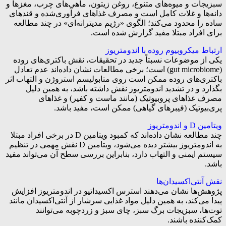
سبزیجات و میوه‌های متنوع، روغن زیتون، ماهی‌های چرب، مغزها و
دانه‌ها و غلات کامل است و مصرف غذاهای فرآوری‌شده و قندهای
ساده را محدود می‌کند؛ الگوی «رژیم مدیترانه‌ای» در چند مطالعه
برای افراد مبتلا مفید گزارش شده است.
ارتباط میکروبیوم روده با اندومتریوز
یکی از موضوعات نسبتاً جدید در تحقیقات، نقش باکتری‌های روده
(gut microbiome) است؛ برخی مطالعات نشان داده‌اند عدم تعادل
باکتری‌های روده ممکن است روی متابولیسم استروژن و التهاب اثر
بگذارد و در تشدید اندومتریوز نقش داشته باشد، به همین دلیل
مصرف غذاهای پروبیوتیک (مانند ماست و کفیر) و غذاهای
پری‌بیوتیک (فیبرهای گیاهی) ممکن است، مفید باشد.
ویتامین D و اندومتریوز
چند مطالعه نشان داده‌اند که کمبود ویتامین D در برخی افراد مبتلا
به اندومتریوز بیشتر دیده می‌شود، ویتامین D نقش مهمی در تنظیم
سیستم ایمنی و التهاب دارد، بنابراین بررسی سطح آن می‌تواند مفید
باشد.
نقش آنتی‌اکسیدان‌ها
پژوهش‌ها نشان می‌دهند استرس اکسیداتیو در اندومتریوز افزایش
پیدا می‌کند، به همین دلیل مواد غذایی سرشار از آنتی‌اکسیدان مانند
توت‌ها، سبزیجات برگ سبز، چای سبز و زردچوبه می‌توانند
کمک‌کننده باشند.