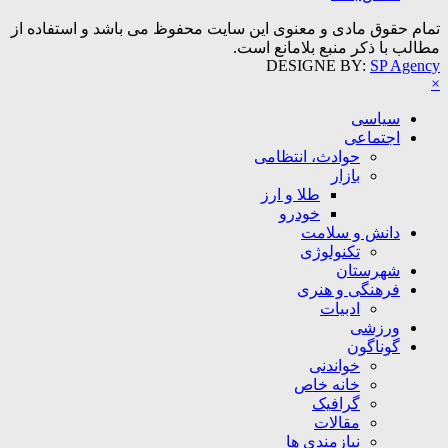
تمام حقوق مادی و معنوی این سایت محفوظ می باشد و استفاده از
مطالب با ذکر منبع بلامانع است.
DESIGNE BY:
SP Agency
×
سیاسی
اجتماعی
حوادث، انتظامی
بازار
طلا و ارز
خودرو
دانش و سلامت
تکنولوژی
شهرستان
فرهنگی و هنری
ادبیات
ورزشی
گوناگون
خواندنی
خانه خاص
گرافیک
مقالات
نیازمندی ها