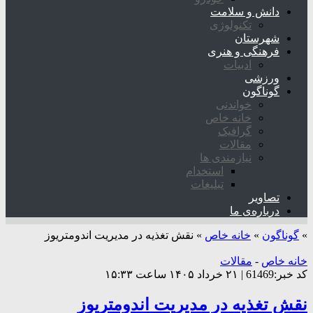
دانش و سلامت
تکنولوژی
شهرستان
فرهنگی و هنری
ادبیات
ورزشی
گوناگون
خواندنی
خانه خاص
گرافیک
مقالات
نیازمندی ها
استخدام
تبلیغات
تصاویر
درباره‌ی ما
»
گوناگون
»
خانه خاص
»
نقش تغذیه در مدیریت اندومتریوز
خانه خاص
-
مقالات
کد خبر:61469 | ۲۱ خرداد ۱۴۰۵ ساعت ۱۵:۳۳
نقش تغذیه در مدیریت اندومتریوز