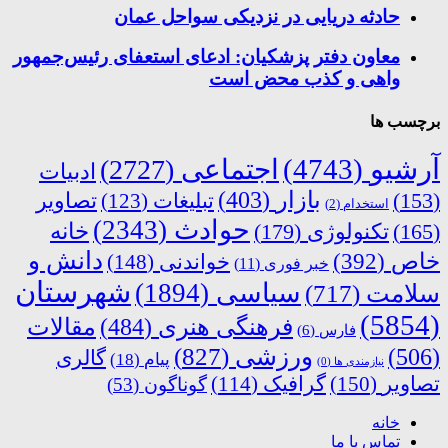
حادثه دریایی در نزدیکی سواحل عمان
معاون دفتر پزشکیان: ادعای استعفای رئیس‌جمهور
واهی و کذب محض است
برچسب ها
آرشیو
(4743)
اجتماعی
(2727)
ادبیات
بازار
(403)
(153)
تبلیغات
(123)
تصاویر
استخدام
(2)
حوادث
(2343)
خانه
(165)
تکنولوژی
(179)
دانش و
خاص
(392)
خواندنی
(148)
خبر فوری
(11)
شهرستان
سیاسی
(1894)
سلامت
(717)
(5854)
فرهنگی هنری
(484)
مقالات
فارس
(6)
ورزشی
(827)
(506)
گالری
پیام
(18)
نیازمندی ها
(0)
تصاویر
(150)
گرافیک
(114)
گوناگون
(53)
خانه
تماس با ما