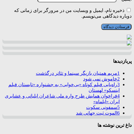
ذخیره نام، ایمیل و وبسایت من در مرورگر برای زمانی که
دوباره دیدگاهی می‌نویسم.
پربازدیدها
1
مریم همتیان بازیگر سینما و تئاتر درگذشت
2
خاموش نمی شود
3
راه‌یابی فیلم کوتاه «بی‌خوابی» به جشنواره «تابستان فیلم
اینسکو» لهستان
4
فراخوان همایش طرح واره ملی شاعران ایلیاتی و عشایری
ایران «ایلماه»
5
سمفونی سکوت
6
الموت ثبت جهانی شد
داغ ترین نوشته ها