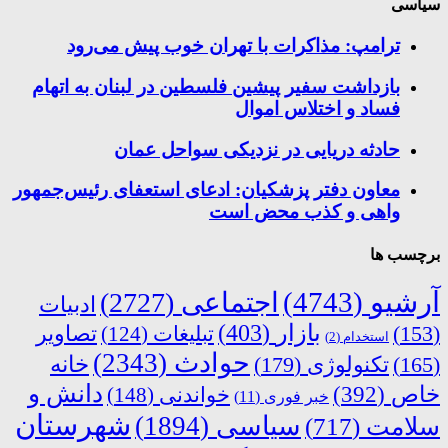
سیاسی
ترامپ: مذاکرات با تهران خوب پیش می‌رود
بازداشت سفیر پیشین فلسطین در لبنان به اتهام
فساد و اختلاس اموال
حادثه دریایی در نزدیکی سواحل عمان
معاون دفتر پزشکیان: ادعای استعفای رئیس‌جمهور
واهی و کذب محض است
برچسب ها
آرشیو
(4743)
اجتماعی
(2727)
ادبیات
بازار
(403)
(153)
تبلیغات
(124)
تصاویر
استخدام
(2)
حوادث
(2343)
خانه
(165)
تکنولوژی
(179)
دانش و
خاص
(392)
خواندنی
(148)
خبر فوری
(11)
شهرستان
سیاسی
(1894)
سلامت
(717)