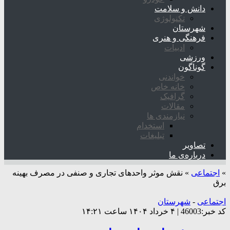
دانش و سلامت
تکنولوژی
شهرستان
فرهنگی و هنری
ادبیات
ورزشی
گوناگون
خواندنی
خانه خاص
گرافیک
مقالات
نیازمندی ها
استخدام
تبلیغات
تصاویر
درباره‌ی ما
»
اجتماعی
»
نقش موثر واحد‌های تجاری و صنفی در مصرف بهینه
برق
اجتماعی
-
شهرستان
کد خبر:46003 | ۴ خرداد ۱۴۰۴ ساعت ۱۴:۲۱