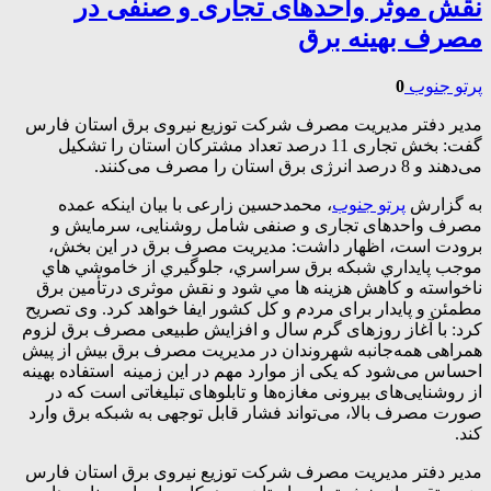
نقش موثر واحد‌های تجاری و صنفی در
مصرف بهینه برق
پرتو جنوب
0
مدیر دفتر مدیریت مصرف شرکت توزیع نیروی برق استان فارس
گفت: بخش تجاری 11 درصد تعداد مشترکان استان را تشکیل
می‌دهند و 8 درصد انرژی برق استان را مصرف می‌کنند.
به گزارش
پرتو جنوب
، محمدحسین زارعی با بیان اینکه عمده
مصرف واحد‌های تجاری و صنفی شامل روشنایی، سرمایش و
برودت است، اظهار داشت: مديريت مصرف برق در اين بخش،
موجب پايداري شبکه برق سراسري، جلوگيري از خاموشي هاي
ناخواسته و كاهش هزينه ها مي شود و نقش موثری درتأمین برق
مطمئن و پایدار برای مردم و کل کشور ایفا خواهد کرد. وی تصریح
کرد: با آغاز روزهای گرم سال و افزایش طبیعی مصرف برق لزوم
همراهی همه‌جانبه شهروندان در مدیریت مصرف برق بیش از پیش
احساس می‌شود که یکی از موارد مهم در این زمینه استفاده بهینه
از روشنایی‌های بیرونی مغازه‌ها و تابلوهای تبلیغاتی است که در
صورت مصرف بالا، می‌تواند فشار قابل توجهی به شبکه برق وارد
کند.
مدیر دفتر مدیریت مصرف شرکت توزیع نیروی برق استان فارس