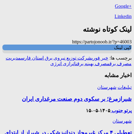
+Google
Linkedin
لینک کوتاه نوشته
https://partojonoob.ir/?p=46003
کپی لینک
برچسب ها:
خبر فوری
شرکت توزیع نیروی برق استان فارس
مدیریت
مصرف برق
مصرف بهینه برق
ناترازی انرژی
اخبار مشابه
تبلیغات
شهرستان
شیرازمرغ؛ بر سکوی دوم صنعت مرغداری ایران
پرتو جنوب
۱۴۰۵-۰۵-۱۵
شهرستان
تعطیلی ۴ مرکز غیرمجاز دندانپزشکی در شیراز از ابتدای