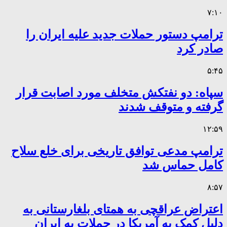
۷:۱۰
ترامپ دستور حملات جدید علیه ایران را
صادر کرد
۵:۴۵
سپاه: دو نفتکش متخلف مورد اصابت قرار
گرفته و متوقف شدند
۱۲:۵۹
ترامپ مدعی توافق تاریخی برای خلع سلاح
کامل حماس شد
۸:۵۷
اعتراض عراقچی به همتای بلغارستانی به
دلیل کمک به آمریکا در حملات به ایران