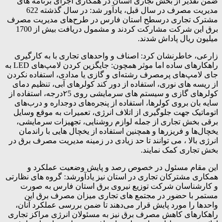
ضمن تقدیر از بخش تجاری استان در همکاری اجرای برنامه های
مدیریت مصرف در سال قبل، یادآور شد: در سال گذشته 622
مشترک تجاری درسطح استان فارس در طرح‌های مدیریت مصرف
برق این شرکت مشارکت کردند و مشمول دریافت بیش از 1700
میلیون ریال پاداش شدند.
زارعی، خاطرنشان کرد: اصناف و واحد‌های تجاری با به کارگیری
راهکار‌های ساده اما موثر همچون: جایگزین کردن لامپ‌های LED به
جای لامپ‌های پرمصرف رشته‌ای و گازی یا مدادی، استفاده نکردن
از ریسه های نوری، استفاده از دور کند کولرهای آبی، تنظیم دمای
کولرهای گازی و سیستم های سرمایشی روی ۲5درجه، استفاده از
سایه بان بروی کولرها، استفاده از پنجره‌های دوجداره و درب‌های
اتوماتیک جهت جلوگیری از اتلاف انرژی، تعمیرات به موقع وسایل
برقی بخش تجاری از جمله لوازم روشنایی، تجهیزات سرمایشی،
یخچال‌ها و فریزرها و همچنین استفاده از یخچال هایی با راندمان
انرژی بالا ، می توانند تا حد زیادی در زمینه مدیریت مصرف برق در
بخش تجاری کمک نمایند.
این مقام مسئول در خصوص رصد و پایش وضعیت عملکرد و
همکاری مشترکان تجاری در استان نیز یادآورشد: گروه های نظارتی
و کارشناسان شرکت توزیع نیروی برق استان فارس به صورت
مستمر با حضور در مجتمع های تجاری میزان مصرف برق این
واحدها را مورد پایش قرار می‌دهند تا ضمن بررسی عملکرد آنان،
راهکارهای کاهش مصرف برق نیز به مسئولان انرژی مراکز تجاری