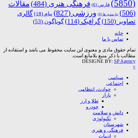
(5850)
فرهنگی هنری
(484)
مقالات
فارس
(6)
ورزشی
(827)
(506)
گالری
پیام
(18)
نیازمندی ها
(0)
تصاویر
(150)
گرافیک
(114)
گوناگون
(53)
خانه
تماس با ما
تمام حقوق مادی و معنوی این سایت محفوظ می باشد و استفاده از
مطالب با ذکر منبع بلامانع است.
DESIGNE BY:
SP Agency
×
سیاسی
اجتماعی
حوادث، انتظامی
بازار
طلا و ارز
خودرو
دانش و سلامت
تکنولوژی
شهرستان
فرهنگی و هنری
ادبیات