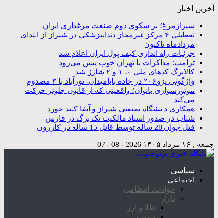
آخرین اخبار
شیرازمرغ؛ بر سکوی دوم صنعت مرغداری ایران
تعطیلی ۴ مرکز غیرمجاز دندانپزشکی در شیراز از ابتدای
مردادماه تاکنون
جزئیات راه اندازی کیف پول ایران اعلام شد
ترامپ: مذاکرات با تهران خوب پیش می‌رود
کالابرگ کدهای ملی ۰، ۱ و ۲ شارژ شد
واژگونی پژو۲۰۶ در جاده بابامیدان- نورآباد با ۳ مصدوم
موتورسواری بانوان؛ واقعیتی که از قانون جلوتر حرکت
می‌کند
همکاری دانشگاه صنعتی شیراز و آبفا کلید خورد
شتاب در صدور اسناد مالکیت تک برگ در فارس
قتل جوان 28 ساله توسط قاتل 15 ساله در کازرون
جمعه , ۱۶ مرداد ۱۴۰۵
2026 - 08 - 07
سیاسی
اجتماعی
حوادث، انتظامی
بازار
طلا و ارز
خودرو