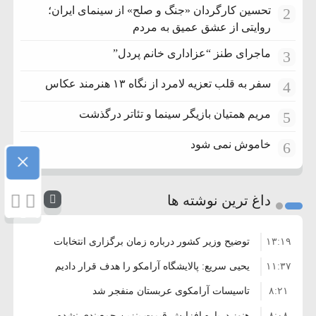
تحسین کارگردان «جنگ و صلح» از سینمای ایران؛
2
روایتی از عشق عمیق به مردم
ماجرای طنز “عزاداری خانم پردل”
3
سفر به قلب تعزیه لامرد از نگاه ۱۳ هنرمند عکاس
4
مریم همتیان بازیگر سینما و تئاتر درگذشت
5
خاموش نمی شود
6
×
داغ ترین نوشته ها
۱۳:۱۹
توضیح وزیر کشور درباره زمان برگزاری انتخابات
۱۱:۳۷
شوراها
یحیی سریع: پالایشگاه آرامکو را هدف قرار دادیم
۸:۲۱
تاسیسات آرامکوی عربستان منفجر شد
۸:۰۸
هنوز درباره افزایش قیمت بنزین جمع‌بندی نشده