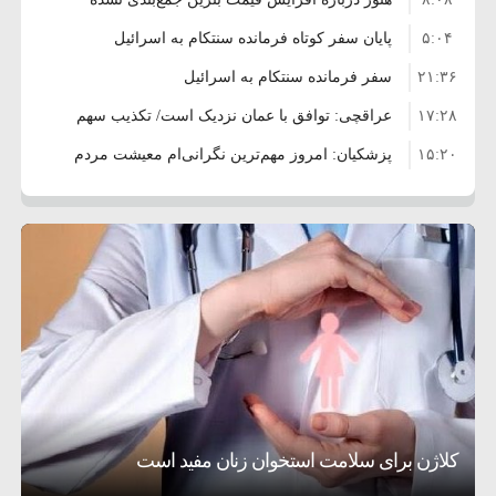
۵:۰۴
است/ کالا برگ قطعا افزایش می‌یابد
پایان سفر کوتاه فرمانده سنتکام به اسرائیل
۲۱:۳۶
سفر فرمانده سنتکام به اسرائیل
۱۷:۲۸
عراقچی: توافق با عمان نزدیک است/ تکذیب سهم
۱۵:۲۰
۱۱ درصدی ایران از خزر
پزشکیان: امروز مهم‌ترین نگرانی‌ام معیشت مردم
۸:۳۶
است
ترامپ: مذاکرات با تهران خوب پیش می‌رود
۱۰:۳۳
بازداشت سفیر پیشین فلسطین در لبنان به اتهام
۵:۱۷
فساد و اختلاس اموال
حادثه دریایی در نزدیکی سواحل عمان
۴:۴۱
معاون دفتر پزشکیان: ادعای استعفای رئیس‌جمهور
۲۰:۳۹
واهی و کذب محض است
زمان و تاریخ مذاکرات آمریکا و ایران هنوز نهایی
۶:۵۰
نشده است
وزیر جنگ آمریکا: ماشین جنگی ما آماده حمله
تحسین کارگردان «جنگ و صلح» از سینمای ایران؛ روایتی از
۶:۲۱
نظامی علیه ایران است
موافقت ترامپ با لغو حمله به ایران
عشق عمیق به مردم
کمک خورشید به رفع ناترازی برق
کلاژن برای سلامت استخوان زنان مفید است