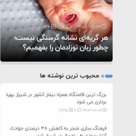
۶:۰۵
36
25
0
0
۱۴۰۵-۰۵-۱۳
۱۴۰۵-۰۵-۱۲
هر گریه‌ای نشانه گرسنگی نیست؛
تغذیه پدر می‌تواند بر سلامت نوزاد
11
0
۱۴۰۵-۰۵-۱۲
تأثیر بگذارد
روی دیگر زندگی
چطور زبان نوزادمان را بفهمیم؟
1
2
محبوب ترین نوشته ها
3
بزرگ ترین اقامتگاه همراه بیمار کشور در شیراز بهره
برداری می شود
1,335
6
۱۴۰۳-۰۸-۰۹
فرهنگ سازی منجر به کاهش ۳۸ درصدی حوادث
آتش‌سوزی طی امسال در شیراز شد