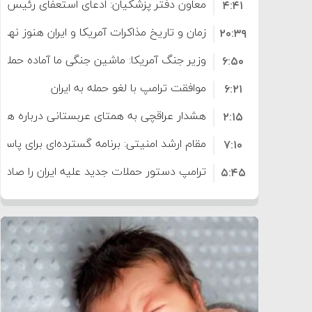
معاون دفتر پزشکیان: ادعای استعفای رئیس
۴:۴۱
است
زمان و تاریخ مذاکرات آمریکا و ایران هنوز نه
۲۰:۳۹
وزیر جنگ آمریکا: ماشین جنگی ما آماده حمله 
۶:۵۰
موافقت ترامپ با لغو حمله به ایران
۶:۲۱
هشدار عراقچی به همتای عربستانی درباره همرا
۲:۱۵
مقام ارشد امنیتی: برنامه گسترده‌ای برای پاسخ 
۷:۱۰
ترامپ دستور حملات جدید علیه ایران را صادر 
۵:۴۵
سپاه: دو نفتکش متخلف مورد اصابت قرار گر
۱۲:۵۹
ترامپ مدعی توافق تاریخی برای خلع سلاح ک
۸:۵۷
اعتراض عراقچی به همتای بلغارستانی به دلیل
۱۶:۱۹
ایران
کشورهایی که به متجاوزان کمک می کنند پ
۱۰:۱۵
سنتکام پایان تجاوز جدید به ایران را اعلام کرد