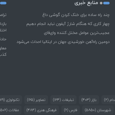
منابع خبری
چند راه‌ ساده برای خنک کردن گوشی داغ
ترام
چهار کاری که هنگام شارژ آیفون نباید انجام دهیم
بازد
اختل
عجیب‌ترین عوامل مختل کننده وای‌فای
حادث
دومین راه‌آهن خورشیدی جهان در ایتالیا احداث می‌شود
معاو
کذب
ام
(2)
بازار
(403)
تبلیغات
(124)
تصاویر
(165)
تکنولوژی
(179)
شهرستان
(5850)
فارس
(6)
فرهنگی هنری
(484)
مقالات
(506)