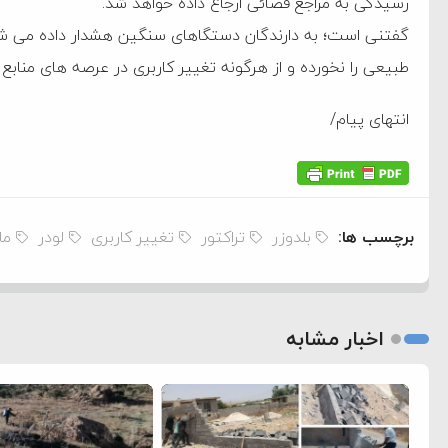
رسیدگی به مراجع قضائی ارجاع داده خواهد شد.
‌جمهور واهی و کذب محض
️گفتنی است؛ به دارندگان دستگاهای سنگین هشدار داده می ش
ایی نشده است
طبیعی را نخورده و از هرگونه تغییر کاربری در عرصه های منابع 
نظامی علیه ایران است
انتهای پیام/
هی با آمریکا
به دیوانگی آمریکا داریم
برچسب ها:
بلدوزر
تراکتور
تغییر کاربری
لودر
ما
کرد
فته و متوقف شدند
امل حماس شد
اخبار مشابه
 کمک به آمریکا در حملات به
اسخ سختی خواهند گرفت