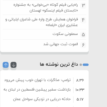
راه‌یابی فیلم کوتاه «بی‌خوابی» به جشنواره
3
«تابستان فیلم اینسکو» لهستان
فراخوان همایش طرح واره ملی شاعران ایلیاتی و
4
عشایری ایران «ایلماه»
سمفونی سکوت
5
الموت ثبت جهانی شد
6
داغ ترین نوشته ها
ترامپ: مذاکرات با تهران خوب پیش می‌رود
۸:۳۶
بازداشت سفیر پیشین فلسطین در لبنان به اته
۱۰:۳۳
حادثه دریایی در نزدیکی سواحل عمان
۵:۱۷