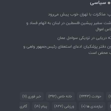
سیاسی
پ: مذاکرات با تهران خوب پیش می‌رود
اشت سفیر پیشین فلسطین در لبنان به اتهام فساد و
اس اموال
ه دریایی در نزدیکی سواحل عمان
ن دفتر پزشکیان: ادعای استعفای رئیس‌جمهور واهی و
 محض است
حوادث
(2343)
خانه خاص
(392)
خبر فوری
(11)
نیازمندی ها
(0)
ورزشی
(827)
پیام
(18)
گالری