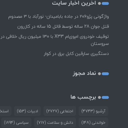
اخرین اخبار سایت
واژگونی پژو۲۰۶ در جاده بابامیدان- نورآباد با ۳ مصدوم
قتل جوان 28 ساله توسط قاتل 15 ساله در کازرون
توقیف خودروی ام‌وی‌ام X33 با ۱۳۰ میلیون ریال خلافی در
سروستان
دستگیری سارقین کابل برق در کوار
نماد مجوز
برچسب ها
آرشیو
(4743)
اجتماعی
(2727)
ادبیات
(153)
استخد
خواندنی
(148)
دانش و سلامت
(717)
سیاسی
(1894)