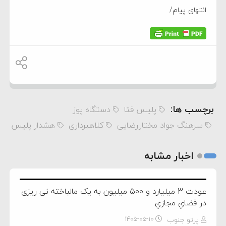
انتهای پیام/
برچسب ها:
پلیس فتا
دستگاه پوز
سرهنگ جواد مختاررضایی
کلاهبرداری
هشدار پلیس
اخبار مشابه
عودت 3 ميليارد و 500 میلیون به يک مالباخته نی ریزی
در فضاي مجازي
پرتو جنوب
۱۴۰۵-۰۵-۱۰