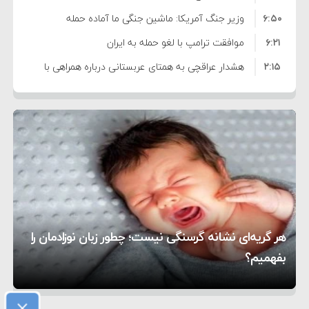
۶:۵۰
نشده است
وزیر جنگ آمریکا: ماشین جنگی ما آماده حمله
۶:۲۱
نظامی علیه ایران است
موافقت ترامپ با لغو حمله به ایران
۲:۱۵
هشدار عراقچی به همتای عربستانی درباره همراهی با
۷:۱۰
آمریکا
مقام ارشد امنیتی: برنامه گسترده‌ای برای پاسخ به
۵:۴۵
دیوانگی آمریکا داریم
ترامپ دستور حملات جدید علیه ایران را صادر کرد
۱۲:۵۹
سپاه: دو نفتکش متخلف مورد اصابت قرار گرفته و
۸:۵۷
متوقف شدند
ترامپ مدعی توافق تاریخی برای خلع سلاح کامل
۱۶:۱۹
حماس شد
اعتراض عراقچی به همتای بلغارستانی به دلیل کمک
۱۰:۱۵
به آمریکا در حملات به ایران
کشورهایی که به متجاوزان کمک می کنند پاسخ
هر گریه‌ای نشانه گرسنگی نیست؛ چطور زبان نوزادمان را
۶:۰۵
سختی خواهند گرفت
سنتکام پایان تجاوز جدید به ایران را اعلام کرد
بفهمیم؟
روی دیگر زندگی
تغذیه پدر می‌تواند بر سلامت نوزاد تأثیر بگذارد
×
1