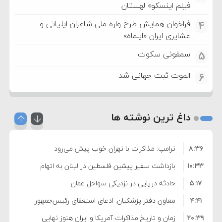
فیلم اینسکو» لهستان
فراخوان همایش طرح واره ملی شاعران ایلیاتی و
4
عشایری ایران «ایلماه»
سمفونی سکوت
5
الموت ثبت جهانی شد
6
داغ ترین نوشته ها
۸:۳۶
ترامپ: مذاکرات با تهران خوب پیش می‌رود
۱۰:۳۳
بازداشت سفیر پیشین فلسطین در لبنان به اتهام
۵:۱۷
فساد و اختلاس اموال
حادثه دریایی در نزدیکی سواحل عمان
۴:۴۱
معاون دفتر پزشکیان: ادعای استعفای رئیس‌جمهور
۲۰:۳۹
واهی و کذب محض است
زمان و تاریخ مذاکرات آمریکا و ایران هنوز نهایی