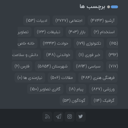
برچسب ها
آرشیو
(4743)
اجتماعی
(2727)
ادبیات
(153)
استخدام
(2)
بازار
(403)
تبلیغات
(123)
تصاویر
(165)
تکنولوژی
(179)
حوادث
(2343)
خانه خاص
(392)
خبر فوری
(11)
خواندنی
(148)
دانش و سلامت
(717)
سیاسی
(1894)
شهرستان
(5854)
فارس
(6)
فرهنگی هنری
(484)
مقالات
(506)
نیازمندی ها
(0)
ورزشی
(827)
پیام
(18)
گالری تصاویر
(150)
گرافیک
(114)
گوناگون
(53)