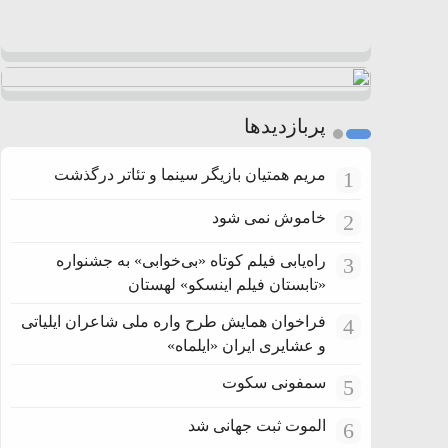
پربازدیدها
مریم همتیان بازیگر سینما و تئاتر درگذشت
1
خاموش نمی شود
2
راه‌یابی فیلم کوتاه «بی‌خوابی» به جشنواره
3
«تابستان فیلم اینسکو» لهستان
فراخوان همایش طرح واره ملی شاعران ایلیاتی
4
و عشایری ایران «ایلماه»
سمفونی سکوت
5
الموت ثبت جهانی شد
6