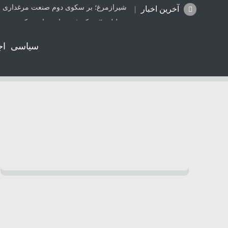
شیرازمرغ؛ بر سکوی دوم صنعت مرغداری ا
آخرین اخبار
تعطیلی ۴ مرکز غیرمجاز دندانپزشکی در شیراز از ابتدای مردادماه تاکنون
جزئیات راه اندازی کیف پول ایران اعلام شد
سیاسی
اج
ترامپ: مذاکرات با تهران خوب پیش می‌رود
کالابرگ کدهای ملی ۰، ۱ و ۲ شارژ شد
واژگونی پژو۲۰۶ در جاده بابامیدان- نورآباد با ۳ مصدوم
موتورسواری بانوان؛ واقعیتی که از قانون ج
همکاری دانشگاه صنعتی شیراز و آبفا کلید خ
شتاب در صدور اسناد مالکیت تک برگ در ف
قتل جوان 28 ساله توسط قاتل 15 ساله در کازرون