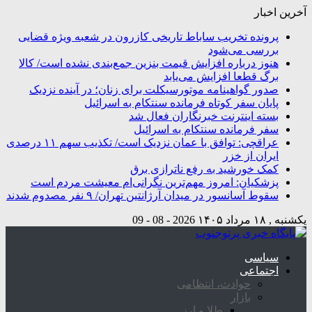
آخرین اخبار
پرونده تخریب ساباط تاریخی کازرون در شعبه ویژه قضایی
بررسی می‌شود
هنوز درباره افزایش قیمت بنزین جمع‌بندی نشده است/ کالا
برگ قطعا افزایش می‌یابد
صدور گواهینامه موتورسیکلت برای زنان؛ در آینده نزدیک
پایان سفر کوتاه فرمانده سنتکام به اسرائیل
بسته اینترنت خبرنگاران فعال شد
سفر فرمانده سنتکام به اسرائیل
عراقچی: توافق با عمان نزدیک است/ تکذیب سهم ۱۱ درصدی
ایران از خزر
کمک خورشید به رفع ناترازی برق
پزشکیان: امروز مهم‌ترین نگرانی‌ام معیشت مردم است
سقوط آسانسور در میدان آرژانتین تهران/ ۹ نفر مصدوم شدند
یکشنبه , ۱۸ مرداد ۱۴۰۵
2026 - 08 - 09
سیاسی
اجتماعی
حوادث، انتظامی
بازار
طلا و ارز