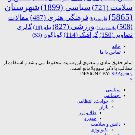
شهرستان
سیاسی
(1899)
سلامت
(721)
(5865)
فرهنگی هنری
(487)
مقالات
فارس
(6)
ورزشی
(827)
(508)
گالری
پیام
(18)
نیازمندی ها
(0)
تصاویر
(150)
گرافیک
(114)
گوناگون
(53)
خانه
تماس با ما
تمام حقوق مادی و معنوی این سایت محفوظ می باشد و استفاده از
مطالب با ذکر منبع بلامانع است.
DESIGNE BY:
SP Agency
×
سیاسی
اجتماعی
حوادث، انتظامی
بازار
طلا و ارز
خودرو
دانش و سلامت
تکنولوژی