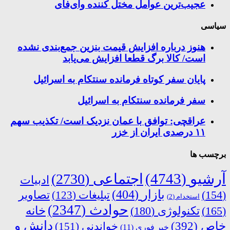
عجیب‌ترین عوامل مختل کننده وای‌فای
سیاسی
هنوز درباره افزایش قیمت بنزین جمع‌بندی نشده
است/ کالا برگ قطعا افزایش می‌یابد
پایان سفر کوتاه فرمانده سنتکام به اسرائیل
سفر فرمانده سنتکام به اسرائیل
عراقچی: توافق با عمان نزدیک است/ تکذیب سهم
۱۱ درصدی ایران از خزر
برچسب ها
آرشیو
(4743)
اجتماعی
(2730)
ادبیات
بازار
(404)
(154)
تبلیغات
(123)
تصاویر
استخدام
(2)
حوادث
(2347)
خانه
(165)
تکنولوژی
(180)
دانش و
خاص
(392)
خواندنی
(151)
خبر فوری
(11)