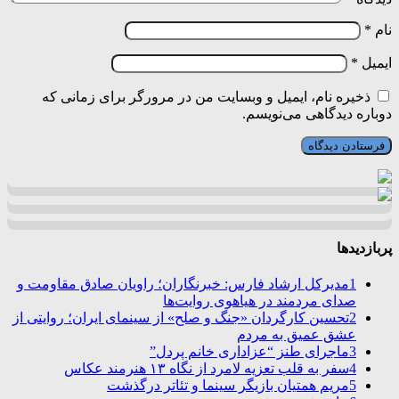
نام
*
ایمیل
*
ذخیره نام، ایمیل و وبسایت من در مرورگر برای زمانی که
دوباره دیدگاهی می‌نویسم.
پربازدیدها
1
مدیرکل ارشاد فارس: خبرنگاران؛ راویان صادق مقاومت و
صدای مردمند در هیاهوی روایت‌ها
2
تحسین کارگردان «جنگ و صلح» از سینمای ایران؛ روایتی از
عشق عمیق به مردم
3
ماجرای طنز “عزاداری خانم پردل”
4
سفر به قلب تعزیه لامرد از نگاه ۱۳ هنرمند عکاس
5
مریم همتیان بازیگر سینما و تئاتر درگذشت