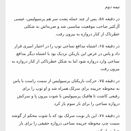
نیمه دوم
در دقیقه ۵۸، پس از چند حمله پشت سر هم پرسپولیس، عیسی
آل‌کثیر صاحب موقعیت مناسبی شد و ضربه‌اش به شکلی
خطرناک از کنار دروازه به بیرون رفت.
در دقیقه ۶۵، اشتباه مدافع نساجی توپ را در اختیار امیری قرار
داد و پاس در عرض این بازیکن نزدیک بود با اشتباه دیگر مدافع
نساجی وارد دروازه شود اما به شکل خطرناکی از کنار دروازه به
بیرون رفت.
در دقیقه ۷۵، حرکت بازیکنان پرسپولیس از سمت راست با پاس
به محوطه جریمه برای سرلک همراه شد و او توپ را برای
رفیعی کاشت تا هافبک پرسپولیس با شوت بیرون پا و سرکش
دروازه نساجی را برای بار سوم باز کرد.
در دقیقه ۷۸، این بار نوبت سرلک بود که با شوت محکم از گوشه
سمت چپ محوطه جریمه نساجی دروازه حقیقی را برای بار
چهارم باز کند.