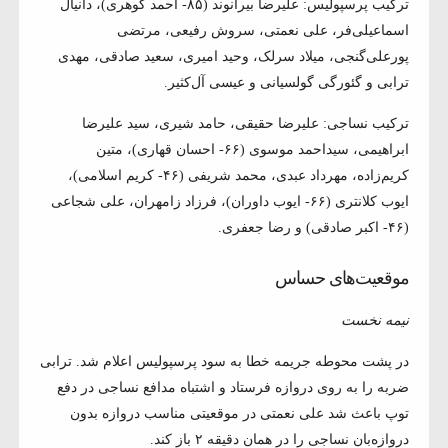
ترکیب پرسپولیس: علیرضا بیرانوند (۸۵- احمد گوهری)، دانیال
اسماعیلی‌فر، علی نعمتی، سروش رفیعی، مرتضی
پورعلی‌گنجی، میلاد سرلک، وحید امیری، سعید صادقی، مهدی
ترابی و گئورگی گولسیانی و عیسی آل‌کثیر.
ترکیب نساجی: علیرضا حقیقی، حامد شیری، سید علیرضا
ابراهیمی، سیداحمد موسوی (۶۶- احسان قهاری)، متین
کریم‌زاده، مهرداد عبدی، محمد شریفی (۴۶- کریم اسلامی)،
ایوب کلانتری (۶۶- ایوب داوران)، فرزاد زامهران، علی شجاعی
(۴۶- اکبر صادقی) و رضا جعفری.
موقعیت‌های حساس
نیمه نخست
در پشت محوطه جریمه خطا به سود پرسپولیس اعلام شد. ترابی
ضربه را به روی دروازه فرستاد و اشتباه مدافع نساجی در دفع
توپ باعث شد علی نعمتی در موقعیتی مناسب دروازه بدون
دروازه‌بان نساجی را در همان دقیقه ۲ باز کند.