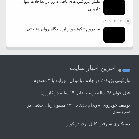
نقش پروتئین های ناقل دارو در تداخلات پنهان
دارویی
۱۴۰۵-۰۵-۰۷
سندروم تاکوتسوبو از دیدگاه روان‌شناختی
اخرین اخبار سایت
واژگونی پژو۲۰۶ در جاده بابامیدان- نورآباد با ۳ مصدوم
قتل جوان 28 ساله توسط قاتل 15 ساله در کازرون
توقیف خودروی ام‌وی‌ام X33 با ۱۳۰ میلیون ریال خلافی در
سروستان
دستگیری سارقین کابل برق در کوار