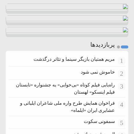
پربازدیدها
مریم همتیان بازیگر سینما و تئاتر درگذشت
1
خاموش نمی شود
2
راه‌یابی فیلم کوتاه «بی‌خوابی» به جشنواره «تابستان
3
فیلم اینسکو» لهستان
فراخوان همایش طرح واره ملی شاعران ایلیاتی و
4
عشایری ایران «ایلماه»
سمفونی سکوت
5