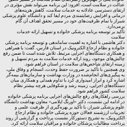
عدالت در سلامت است، افزود: این برنامه می‌تواند نقش مؤثری در
ارتقای دسترسی عادلانه به خدمات سلامت، کاهش هزینه‌های
درمانی و افزایش رضایتمندی مردم ایفا کند و دانشگاه علوم پزشکی
شیراز با تمام ظرفیت‌های خود در مسیر تحقق اهداف آن گام
برمی‌دارد.
تأکید بر توسعه برنامه پزشکی خانواده و تسهیل ارائه خدمات
سلامت
دکتر هاشمی با اشاره به اهمیت ساماندهی و توسعه برنامه پزشکی
خانواده و نظام ارجاع الکترونیک در استان فارس، گفت: با همراهی
و همکاری دستگاه‌های اجرایی مرتبط، تلاش شده است تا ضمن رفع
چالش‌های موجود، روند ارائه خدمات سلامت به مردم تسهیل و
زمینه ارتقای شاخص‌های سلامت در استان فراهم شود.
وی همچنین با تأکید بر ضرورت حفظ وحدت، انسجام و وفاق ملی،
به پیگیری‌های انجام‌شده در وزارت بهداشت و سازمان‌های بیمه‌گر
اشاره کرد و ابراز امیدواری کرد با تداوم همدلی و همکاری میان
دستگاه‌های اجرایی، زمینه رشد و شکوفایی هرچه بیشتر نظام
سلامت کشور فراهم شود.
بررسی راهکارهای رفع چالش‌های اجرایی برنامه پزشکی خانواده
در ادامه این نشست، دکتر «اورنگ ایلامی» معاون بهداشت دانشگاه
علوم پزشکی شیراز، با تأکید بر بهره‌گیری از ظرفیت علمی و
تجربیات ارزشمند فعالان حوزه پزشکی خانواده و نظام ارجاع
الکترونیک، به تشریح دستورکار نشست پرداخت و گزارشی از روند
پرداخت مطالبات پزشکان خانواده و مراقبان سلامت ارائه کرد.