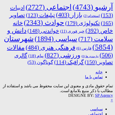
آرشیو
(4743)
اجتماعی
(2727)
ادبیات
بازار
(403)
(153)
تبلیغات
(123)
تصاویر
استخدام
(2)
حوادث
(2343)
خانه
(165)
تکنولوژی
(179)
دانش و
خاص
(392)
خواندنی
(148)
خبر فوری
(11)
شهرستان
سیاسی
(1894)
سلامت
(717)
(5854)
فرهنگی هنری
(484)
مقالات
فارس
(6)
ورزشی
(827)
(506)
گالری
پیام
(18)
نیازمندی ها
(0)
تصاویر
(150)
گرافیک
(114)
گوناگون
(53)
خانه
تماس با ما
تمام حقوق مادی و معنوی این سایت محفوظ می باشد و استفاده از
مطالب با ذکر منبع بلامانع است.
DESIGNE BY:
SP Agency
×
سیاسی
اجتماعی