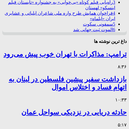
3
راه‌یابی فیلم کوتاه «بی‌خوابی» به جشنواره «تابستان فیلم
اینسکو» لهستان
4
فراخوان همایش طرح واره ملی شاعران ایلیاتی و عشایری
ایران «ایلماه»
5
سمفونی سکوت
6
الموت ثبت جهانی شد
داغ ترین نوشته ها
ترامپ: مذاکرات با تهران خوب پیش می‌رود
۸:۳۶
بازداشت سفیر پیشین فلسطین در لبنان به
اتهام فساد و اختلاس اموال
۱۰:۳۳
حادثه دریایی در نزدیکی سواحل عمان
۵:۱۷