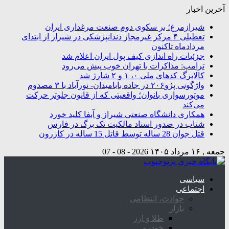
آخرین اخبار
شیرازمرغ؛ بر سکوی دوم صنعت مرغداری ایران
تعطیلی ۴ مرکز غیرمجاز دندانپزشکی در شیراز از ابتدای
مردادماه تاکنون
جزئیات راه اندازی کیف پول ایران اعلام شد
ترامپ: مذاکرات با تهران خوب پیش می‌رود
کالابرگ کدهای ملی ۰، ۱ و ۲ شارژ شد
واژگونی پژو۲۰۶ در جاده بابامیدان- نورآباد با ۳ مصدوم
موتورسواری بانوان؛ واقعیتی که از قانون جلوتر حرکت
می‌کند
همکاری دانشگاه صنعتی شیراز و آبفا کلید خورد
شتاب در صدور اسناد مالکیت تک برگ در فارس
قتل جوان 28 ساله توسط قاتل 15 ساله در کازرون
جمعه , ۱۶ مرداد ۱۴۰۵
2026 - 08 - 07
سیاسی
اجتماعی
حوادث، انتظامی
بازار
طلا و ارز
خودرو