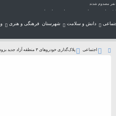
دق مقاومت و صدای مردمند در هیاهوی روایت‌ها
وزیع نیروی برق شیراز با حضور ناظران توانیر
تماعی
دانش و سلامت
شهرستان
فرهنگی و هنری
و
دن
یران؛ روایتی از عشق عمیق به مردم
اجتماعی
پلاک‌گذاری خودروهای ۳ منطقه آزاد جدید بزودی فراهم می شود
 چای داغ
های وارداتی
بیماری مادرزادی