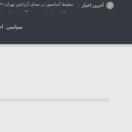
سقوط آسانسور در میدان آرژانتین تهران/ ۹ نفر مصدوم شدند
آخرین اخبار
مدیرکل ارشاد فارس: خبرنگاران؛ راویان صا
نشست ارزیابی اجرای طرح مهتاب در شرکت ت
سیاسی
اج
قتل هولناک مداح سرشناس پس از ربوده ش
جمع آوری ۱۱۰ انشعاب برق غیرمجاز و احصای ۲۳۰ هزار و ۴۱۵ کیلووات ساعت انرژی در شیراز
کامیون با راننده هشت ساله توقیف شد
تحسین کارگردان «جنگ و صلح» از سینمای ا
افزایش خطر ابتلا به سرطان مری با نوشیدن
هشدار درباره فروش حواله‌های صوری خودرو
طرح درمانی جهاد دانشگاهی فارس برای یک 