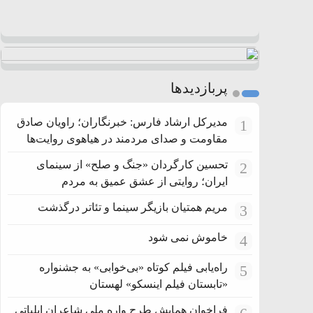
پربازدیدها
مدیرکل ارشاد فارس: خبرنگاران؛ راویان صادق
1
مقاومت و صدای مردمند در هیاهوی روایت‌ها
تحسین کارگردان «جنگ و صلح» از سینمای
2
ایران؛ روایتی از عشق عمیق به مردم
مریم همتیان بازیگر سینما و تئاتر درگذشت
3
خاموش نمی شود
4
راه‌یابی فیلم کوتاه «بی‌خوابی» به جشنواره
5
«تابستان فیلم اینسکو» لهستان
فراخوان همایش طرح واره ملی شاعران ایلیاتی