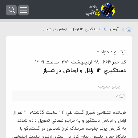
آرشیو
دستگيري 13 اراذل و اوباش در شیراز
آرشیو
-
حوادث
کد خبر:2616 | ۲۸ اردیبهشت ۱۴۰۲ ساعت ۱۴:۲۱
دستگيري 13 اراذل و اوباش در شیراز
پرتو جنوب
0
فرمانده انتظامي شيراز گفت: طي 24 ساعت گذشته، 13 نفر از
اراذل و اوباش دستگير و به مراجع قضائي تحويل داده شدند.
به گزارش پرتو جنوب، سرهنگ فرج شجاعي در گفت‌وگو با
پايگاه خبري پليس، بيان كرد: در راستاي ارتقاء امنيت اجتماعي