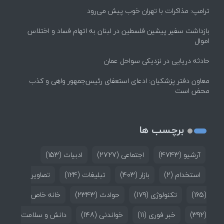
ترامپ: مذاکرات با تهران خوب پیش می‌رود
بازداشت سفیر پیشین فلسطین در لبنان به اتهام فساد و اختلاس
اموال
حادثه دریایی در نزدیکی سواحل عمان
معاون دفتر پزشکیان: ادعای استعفای رئیس‌جمهور واهی و کذب
محض است
برچسب ها
آرشیو
(4743)
اجتماعی
(2727)
ادبیات
(153)
استخدام
(2)
بازار
(403)
تبلیغات
(124)
تصاویر
(165)
تکنولوژی
(179)
حوادث
(2343)
خانه خاص
(392)
خبر فوری
(11)
خواندنی
(148)
دانش و سلامت