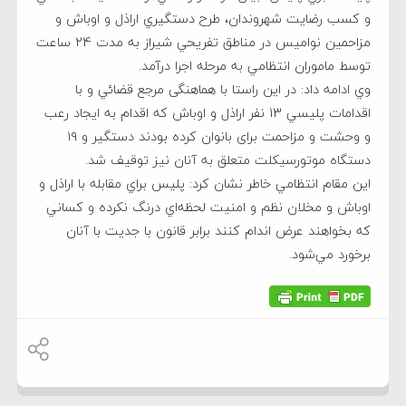
و کسب رضايت شهروندان، طرح دستگيري اراذل و اوباش و
مزاحمین نوامیس در مناطق تفريحي شیراز به مدت 24 ساعت
توسط ماموران انتظامي به مرحله اجرا درآمد.
وي ادامه داد: در اين راستا با هماهنگی مرجع قضائي و با
اقدامات پليسي 13 نفر اراذل و اوباش که اقدام به ايجاد رعب
و وحشت و مزاحمت برای بانوان کرده بودند دستگير و ۱۹
دستگاه موتورسیکلت متعلق به آنان نیز توقیف شد.
اين مقام انتظامي خاطر نشان كرد: پليس براي مقابله با اراذل و
اوباش و مخلان نظم و امنيت لحظه‌اي درنگ نكرده و كساني
كه بخواهند عرض اندام كنند برابر قانون با جديت با آنان
برخورد مي‌شود.