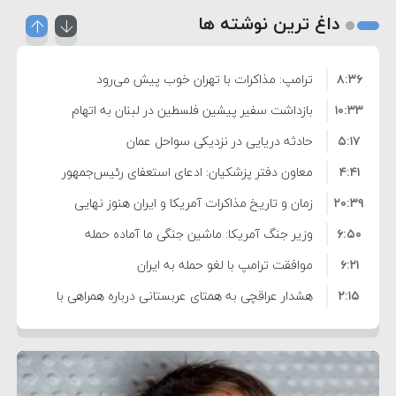
داغ ترین نوشته ها
۸:۳۶
ترامپ: مذاکرات با تهران خوب پیش می‌رود
۱۰:۳۳
بازداشت سفیر پیشین فلسطین در لبنان به اتهام
۵:۱۷
فساد و اختلاس اموال
حادثه دریایی در نزدیکی سواحل عمان
۴:۴۱
معاون دفتر پزشکیان: ادعای استعفای رئیس‌جمهور
۲۰:۳۹
واهی و کذب محض است
زمان و تاریخ مذاکرات آمریکا و ایران هنوز نهایی
۶:۵۰
نشده است
وزیر جنگ آمریکا: ماشین جنگی ما آماده حمله
۶:۲۱
نظامی علیه ایران است
موافقت ترامپ با لغو حمله به ایران
۲:۱۵
هشدار عراقچی به همتای عربستانی درباره همراهی با
۷:۱۰
آمریکا
مقام ارشد امنیتی: برنامه گسترده‌ای برای پاسخ به
۵:۴۵
دیوانگی آمریکا داریم
ترامپ دستور حملات جدید علیه ایران را صادر کرد
۱۲:۵۹
سپاه: دو نفتکش متخلف مورد اصابت قرار گرفته و