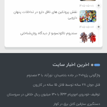
۱۴۰۵-۰۵-۰۸
نقش پروتئین های ناقل دارو در تداخلات پنهان
دارویی
۱۴۰۵-۰۵-۰۷
سندروم تاکوتسوبو از دیدگاه روان‌شناختی
اخرین اخبار سایت
واژگونی پژو۲۰۶ در جاده بابامیدان- نورآباد با ۳ مصدوم
قتل جوان 28 ساله توسط قاتل 15 ساله در کازرون
توقیف خودروی ام‌وی‌ام X33 با ۱۳۰ میلیون ریال خلافی در سروستان
دستگیری سارقین کابل برق در کوار