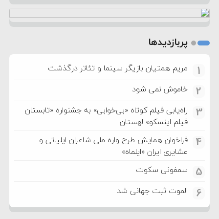
پربازدیدها
مریم همتیان بازیگر سینما و تئاتر درگذشت
1
خاموش نمی شود
2
راه‌یابی فیلم کوتاه «بی‌خوابی» به جشنواره «تابستان
3
فیلم اینسکو» لهستان
فراخوان همایش طرح واره ملی شاعران ایلیاتی و
4
عشایری ایران «ایلماه»
سمفونی سکوت
5
الموت ثبت جهانی شد
6