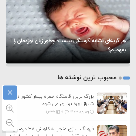
۸:۵۷
متوقف شدند
ترامپ مدعی توافق تاریخی برای خلع سلاح کامل
۱۶:۱۹
حماس شد
اعتراض عراقچی به همتای بلغارستانی به دلیل کمک
۱۰:۱۵
به آمریکا در حملات به ایران
کشورهایی که به متجاوزان کمک می کنند پاسخ
هر گریه‌ای نشانه گرسنگی نیست؛ چطور زبان نوزادمان را
۶:۰۵
سختی خواهند گرفت
سنتکام پایان تجاوز جدید به ایران را اعلام کرد
بفهمیم؟
روی دیگر زندگی
تغذیه پدر می‌تواند بر سلامت نوزاد تأثیر بگذارد
1
2
محبوب ترین نوشته ها
3
×
بزرگ ترین اقامتگاه همراه بیمار کشور در
شیراز بهره برداری می شود
1,335
6
۱۴۰۳-۰۸-۰۹
فرهنگ سازی منجر به کاهش ۳۸ درصدی