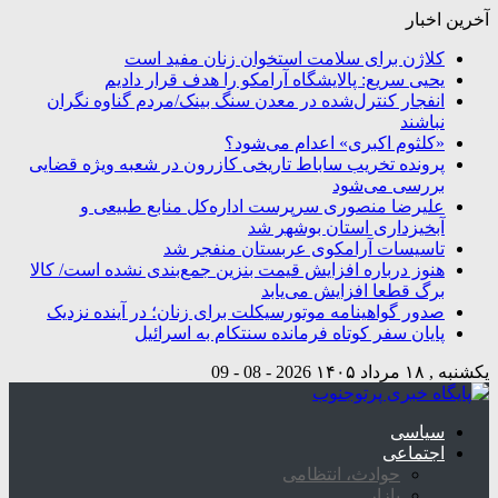
آخرین اخبار
کلاژن برای سلامت استخوان زنان مفید است
یحیی سریع: پالایشگاه آرامکو را هدف قرار دادیم
انفجار کنترل‌شده در معدن سنگ بینک/مردم گناوه نگران
نباشند
«کلثوم اکبری» اعدام می‌شود؟
پرونده تخریب ساباط تاریخی کازرون در شعبه ویژه قضایی
بررسی می‌شود
علیرضا منصوری سرپرست اداره‌کل منابع طبیعی و
آبخیزداری استان بوشهر شد
تاسیسات آرامکوی عربستان منفجر شد
هنوز درباره افزایش قیمت بنزین جمع‌بندی نشده است/ کالا
برگ قطعا افزایش می‌یابد
صدور گواهینامه موتورسیکلت برای زنان؛ در آینده نزدیک
پایان سفر کوتاه فرمانده سنتکام به اسرائیل
یکشنبه , ۱۸ مرداد ۱۴۰۵
2026 - 08 - 09
سیاسی
اجتماعی
حوادث، انتظامی
بازار