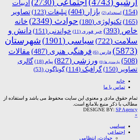
آرشیو
(4743)
اجتماعی
(2730)
ادبیات
بازار
(404)
(154)
تبلیغات
(123)
تصاویر
استخدام
(2)
حوادث
(2349)
خانه
(165)
تکنولوژی
(180)
دانش و
خاص
(393)
خواندنی
(151)
خبر فوری
(11)
شهرستان
سیاسی
(1901)
سلامت
(722)
(5873)
فرهنگی هنری
(487)
مقالات
فارس
(6)
ورزشی
(827)
(508)
گالری
پیام
(18)
نیازمندی ها
(0)
تصاویر
(150)
گرافیک
(114)
گوناگون
(53)
خانه
تماس با ما
تمام حقوق مادی و معنوی این سایت محفوظ می باشد و استفاده از
مطالب با ذکر منبع بلامانع است.
DESIGNE BY:
SP Agency
×
سیاسی
اجتماعی
حوادث، انتظامی