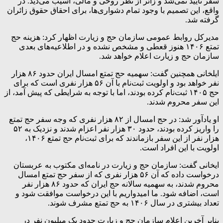
سفر تایید نمی‌شد و زائر از نظر روحی و مالی، آسیب می‌دید. در
واقع، این تصمیم با وجود تمام دشواری‌ها، برای احقاق حقوق زائران
گرفته شد.
مدیرکل روابط عمومی سازمان حج و زیارت اظهار کرد: هزینه حج
تمتع ۱۴۰۶ هنوز قعطی و مشخص نشده و در اطلاعیه‌های بعدی
سازمان حج و زیارت اعلام خواهد شد.
ایلخانی همچنین گفت: سهمیه حج تمتع امسال ایران حدود ۸۶ هزار
نفر خواهد بود و اولویت ثبت‌نام با آن ۵۶ هزار نفری است که برای
حج ۱۴۰۵ ثبت‌نام کرده بودند، اما با توجه به شرایطی که پیش آمد، از
این سفر محروم شدند.
او یادآور شد: در حج امسال از ۸۲ هزار نفری که وجه سفر حج تمتع
را واریز کرده بودند، حدود ۳۰ هزار نفر اعزام شدند و نزدیک به ۵۲
هزار نفر از این سفر بازماندند که برای ثبت‌نام حج تمتع ۱۴۰۶،
اولویت با این افراد است.
ایخانی گفت‌: سازمان حج و زیارت در نامه‌ای مکتوب به عربستان
درخواست داده که آن ۵۶ هزار نفری که از سفر حج تمتع امسال
محروم شدند، به سهمیه سالانه حج ایران که حدود ۸۶ هزار نفر
است، اضافه شود. ما امیدواریم با این درخواست موافقت شود و
تعداد بیشتری در سال ۱۴۰۶ به حج تمتع مشرف شوند.
بنابر آخرین اعلام سازمان حج و زیارت حدود یک میلیون نفر در