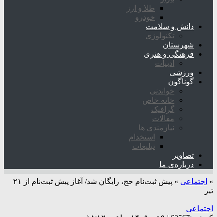
طلا و ارز
خودرو
دانش و سلامت
تکنولوژی
شهرستان
فرهنگی و هنری
ادبیات
ورزشی
گوناگون
خواندنی
خانه خاص
گرافیک
مقالات
نیازمندی ها
استخدام
تبلیغات
تصاویر
درباره‌ی ما
»
اجتماعی
»
پیش ثبت‌نام حج، رایگان شد/ آغاز پیش ثبت‌نام از ۲۱
تیر
اجتماعی