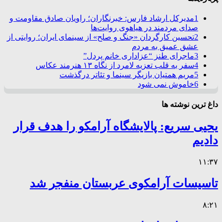
1
مدیرکل ارشاد فارس: خبرنگاران؛ راویان صادق مقاومت و
صدای مردمند در هیاهوی روایت‌ها
2
تحسین کارگردان «جنگ و صلح» از سینمای ایران؛ روایتی از
عشق عمیق به مردم
3
ماجرای طنز “عزاداری خانم پردل”
4
سفر به قلب تعزیه لامرد از نگاه ۱۳ هنرمند عکاس
5
مریم همتیان بازیگر سینما و تئاتر درگذشت
6
خاموش نمی شود
داغ ترین نوشته ها
یحیی سریع: پالایشگاه آرامکو را هدف قرار
دادیم
۱۱:۳۷
تاسیسات آرامکوی عربستان منفجر شد
۸:۲۱