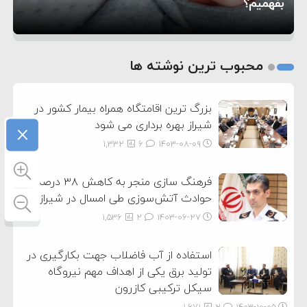
بفهمیم؟
روی دیگر زندگی
تغذیه پدر می‌تواند بر سلامت نوزاد تأثیر بگذارد
1
2
محبوب ترین نوشته ها
3
بزرگ ترین اقامتگاه همراه بیمار کشور در
×
شیراز بهره برداری می شود
1,332
6
۱۴۰۳-۰۸-۰۹
فرهنگ سازی منجر به کاهش ۳۸ درصدی
حوادث آتش‌سوزی طی امسال در شیراز شد
1,536
2
۱۴۰۳-۰۶-۲۷
استفاده از آب فاضلاب جهت بکارگیری در
تولید برق یکی از اهداف مهم نیروگاه
سیکل ترکیبی کازرون