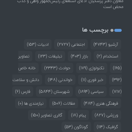
معاون دفتر پزشکیان: ادعای استعفای رئیس‌جمهور واهی و کذب
محض است
برچسب ها
آرشیو
(4743)
اجتماعی
(2727)
ادبیات
(153)
استخدام
(2)
بازار
(403)
تبلیغات
(123)
تصاویر
(165)
تکنولوژی
(179)
حوادث
(2343)
خانه خاص
(392)
خبر فوری
(11)
خواندنی
(148)
دانش و سلامت
(717)
سیاسی
(1894)
شهرستان
(5844)
فارس
(6)
فرهنگی هنری
(484)
مقالات
(506)
نیازمندی ها
(0)
ورزشی
(827)
پیام
(18)
گالری تصاویر
(150)
گرافیک
(114)
گوناگون
(53)