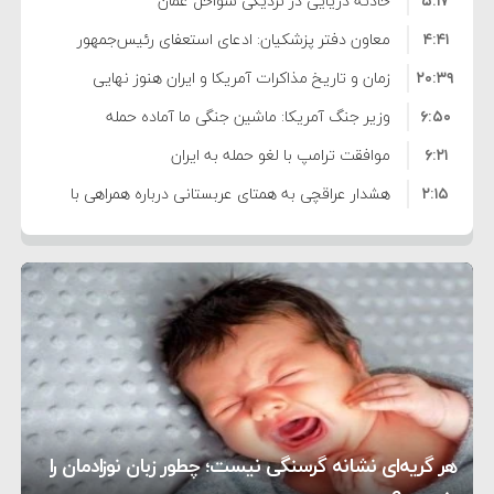
۵:۱۷
فساد و اختلاس اموال
حادثه دریایی در نزدیکی سواحل عمان
۴:۴۱
معاون دفتر پزشکیان: ادعای استعفای رئیس‌جمهور
۲۰:۳۹
واهی و کذب محض است
زمان و تاریخ مذاکرات آمریکا و ایران هنوز نهایی
۶:۵۰
نشده است
وزیر جنگ آمریکا: ماشین جنگی ما آماده حمله
۶:۲۱
نظامی علیه ایران است
موافقت ترامپ با لغو حمله به ایران
۲:۱۵
هشدار عراقچی به همتای عربستانی درباره همراهی با
۷:۱۰
آمریکا
مقام ارشد امنیتی: برنامه گسترده‌ای برای پاسخ به
۵:۴۵
دیوانگی آمریکا داریم
ترامپ دستور حملات جدید علیه ایران را صادر کرد
۱۲:۵۹
سپاه: دو نفتکش متخلف مورد اصابت قرار گرفته و
۸:۵۷
متوقف شدند
ترامپ مدعی توافق تاریخی برای خلع سلاح کامل
۱۶:۱۹
حماس شد
اعتراض عراقچی به همتای بلغارستانی به دلیل کمک
۱۰:۱۵
به آمریکا در حملات به ایران
کشورهایی که به متجاوزان کمک می کنند پاسخ
هر گریه‌ای نشانه گرسنگی نیست؛ چطور زبان نوزادمان را
۶:۰۵
سختی خواهند گرفت
سنتکام پایان تجاوز جدید به ایران را اعلام کرد