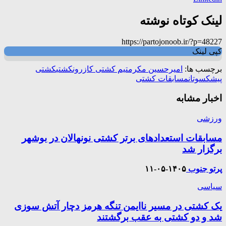
لینک کوتاه نوشته
https://partojonoob.ir/?p=48227
کپی لینک
برچسب ها:
امیرحسین مکرم
تیم کشتی کازرون
کشتی
کشتی
پیشکسوتان
مسابقات کشتی
اخبار مشابه
ورزشی
مسابقات استعدادهای برتر کشتی نونهالان در بوشهر
برگزار شد
پرتو جنوب
۱۴۰۵-۰۵-۱۱
سیاسی
یک کشتی در مسیر ناایمن تنگه هرمز دچار آتش سوزی
شد و دو کشتی به عقب برگشتند