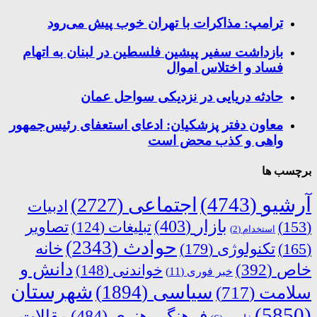
ترامپ: مذاکرات با تهران خوب پیش می‌رود
بازداشت سفیر پیشین فلسطین در لبنان به اتهام
فساد و اختلاس اموال
حادثه دریایی در نزدیکی سواحل عمان
معاون دفتر پزشکیان: ادعای استعفای رئیس‌جمهور
واهی و کذب محض است
برچسب ها
آرشیو
(4743)
اجتماعی
(2727)
ادبیات
بازار
(403)
(153)
تبلیغات
(124)
تصاویر
استخدام
(2)
حوادث
(2343)
خانه
(165)
تکنولوژی
(179)
دانش و
خاص
(392)
خواندنی
(148)
خبر فوری
(11)
شهرستان
سیاسی
(1894)
سلامت
(717)
(5850)
فرهنگی هنری
(484)
مقالات