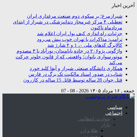
آخرین اخبار
شیرازمرغ؛ بر سکوی دوم صنعت مرغداری ایران
تعطیلی ۴ مرکز غیرمجاز دندانپزشکی در شیراز از ابتدای
مردادماه تاکنون
جزئیات راه اندازی کیف پول ایران اعلام شد
ترامپ: مذاکرات با تهران خوب پیش می‌رود
کالابرگ کدهای ملی ۰، ۱ و ۲ شارژ شد
واژگونی پژو۲۰۶ در جاده بابامیدان- نورآباد با ۳ مصدوم
موتورسواری بانوان؛ واقعیتی که از قانون جلوتر حرکت
می‌کند
همکاری دانشگاه صنعتی شیراز و آبفا کلید خورد
شتاب در صدور اسناد مالکیت تک برگ در فارس
قتل جوان 28 ساله توسط قاتل 15 ساله در کازرون
جمعه , ۱۶ مرداد ۱۴۰۵
2026 - 08 - 07
سیاسی
اجتماعی
حوادث، انتظامی
بازار
طلا و ارز
خودرو