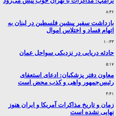
ترامپ: مذاکرات با تهران خوب پیش می‌رود
۸:۳۶
بازداشت سفیر پیشین فلسطین در لبنان به
اتهام فساد و اختلاس اموال
۱۰:۳۳
حادثه دریایی در نزدیکی سواحل عمان
۵:۱۷
معاون دفتر پزشکیان: ادعای استعفای
رئیس‌جمهور واهی و کذب محض است
۴:۴۱
زمان و تاریخ مذاکرات آمریکا و ایران هنوز
نهایی نشده است