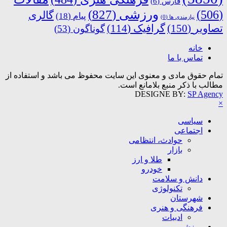
فارس
(6)
ورزشی
(827)
(506)
گالری
پیام
(18)
نیازمندی ها
(0)
تصاویر
(150)
گرافیک
(114)
گوناگون
(53)
خانه
تماس با ما
تمام حقوق مادی و معنوی این سایت محفوظ می باشد و استفاده از
مطالب با ذکر منبع بلامانع است.
DESIGNE BY:
SP Agency
×
سیاسی
اجتماعی
حوادث، انتظامی
بازار
طلا و ارز
خودرو
دانش و سلامت
تکنولوژی
شهرستان
فرهنگی و هنری
ادبیات
ورزشی