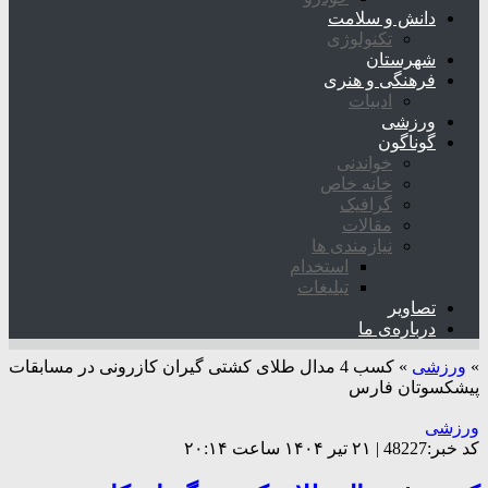
دانش و سلامت
تکنولوژی
شهرستان
فرهنگی و هنری
ادبیات
ورزشی
گوناگون
خواندنی
خانه خاص
گرافیک
مقالات
نیازمندی ها
استخدام
تبلیغات
تصاویر
درباره‌ی ما
»
ورزشی
»
کسب 4 مدال طلای کشتی گیران کازرونی در مسابقات
پیشکسوتان فارس
ورزشی
کد خبر:48227 | ۲۱ تیر ۱۴۰۴ ساعت ۲۰:۱۴