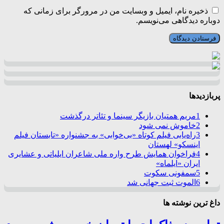
ذخیره نام، ایمیل و وبسایت من در مرورگر برای زمانی که
دوباره دیدگاهی می‌نویسم.
پربازدیدها
1
مریم همتیان بازیگر سینما و تئاتر درگذشت
2
خاموش نمی شود
3
راه‌یابی فیلم کوتاه «بی‌خوابی» به جشنواره «تابستان فیلم
اینسکو» لهستان
4
فراخوان همایش طرح واره ملی شاعران ایلیاتی و عشایری
ایران «ایلماه»
5
سمفونی سکوت
6
الموت ثبت جهانی شد
داغ ترین نوشته ها