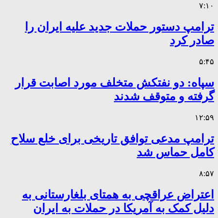
۷:۱۰
ترامپ دستور حملات جدید علیه ایران را
صادر کرد
۵:۴۵
سپاه: دو نفتکش متخلف مورد اصابت قرار
گرفته و متوقف شدند
۱۲:۵۹
ترامپ مدعی توافق تاریخی برای خلع سلاح
کامل حماس شد
۸:۵۷
اعتراض عراقچی به همتای بلغارستانی به
دلیل کمک به آمریکا در حملات به ایران