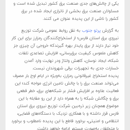
یکی از چالش‌های جدی صنعت برق کشور تبدیل شده است و
مسئولان صنعت برق بخشی از ناترازی ایجاد شده در برق
کشور را ناشی از این پدیده عنوان می کنند.
به گزارش
پرتو جنوب
به نقل روابط عمومی شرکت توزیع
نیروی برق استان فارس؛ از استخراج‌کنندگان رمزارز برای این کار
خود نیاز دارند از برق پایدار بهره گیرندکه خروجی آن چیزی جز
کاهش ملموس کیفیت برق‌رسانی، افزایش تصاعدی تلفات
شبکه، ایجاد نوسان، کاهش ولتاژ ودر نهایت وارد آمدن
خسارات جدی به تجهیزات برقی شهروندان نیست.
پدیده استخراج غیرقانونی رمزارز، به‌ویژه در ایام اوج بار مصرف
می‌تواند صنعت برق را با چالش تامین انرژی مواجه کند؛ این
فعالیت علاوه بر افزایش فشار بر شبکه‌های برق، خطر قطعی
برق و چگالش شبکه را به همراه دارد از این رو مقابله با این
موضوع همچنان زیر ذره‌بین شرکت توزیع نیروی برق استان
فارس قرار داشته و با همکاری نزدیک با دستگاه‌های قضایی،
انتظامی و امنیتی، برخورد قاطع با این پدیده نامطلوب و برخورد
با متخلفان به‌صورت مستمر ادامه خواهد داشت.