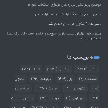
توضیح وزیر کشور درباره زمان برگزاری انتخابات شوراها
یحیی سریع: پالایشگاه آرامکو را هدف قرار دادیم
تاسیسات آرامکوی عربستان منفجر شد
هنوز درباره افزایش قیمت بنزین جمع‌بندی نشده است/ کالا برگ قطعا
افزایش می‌یابد
برچسب ها
آرشیو
(4743)
اجتماعی
(2730)
ادبیات
(154)
استخدام
(2)
بازار
(404)
تبلیغات
(123)
تصاویر
(165)
تکنولوژی
(180)
حوادث
(2350)
خانه خاص
(393)
خبر فوری
(11)
خواندنی
(151)
دانش و سلامت
(722)
سیاسی
(1902)
شهرستان
(5873)
فارس
(6)