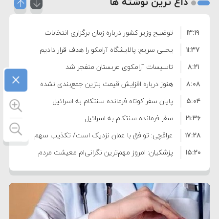
داغ ترین نوشته ها
۱۳:۱۹
توضیح وزیر کشور درباره زمان برگزاری انتخابات
۱۱:۳۷
شوراها
یحیی سریع: پالایشگاه آرامکو را هدف قرار دادیم
۸:۲۱
تاسیسات آرامکوی عربستان منفجر شد
×
۸:۰۸
هنوز درباره افزایش قیمت بنزین جمع‌بندی نشده
۵:۰۴
است/ کالا برگ قطعا افزایش می‌یابد
پایان سفر کوتاه فرمانده سنتکام به اسرائیل
۲۱:۳۶
سفر فرمانده سنتکام به اسرائیل
۱۷:۲۸
عراقچی: توافق با عمان نزدیک است/ تکذیب سهم
۱۵:۲۰
۱۱ درصدی ایران از خزر
پزشکیان: امروز مهم‌ترین نگرانی‌ام معیشت مردم
۸:۳۶
است
ترامپ: مذاکرات با تهران خوب پیش می‌رود
۱۰:۳۳
بازداشت سفیر پیشین فلسطین در لبنان به اتهام
۵:۱۷
فساد و اختلاس اموال
حادثه دریایی در نزدیکی سواحل عمان