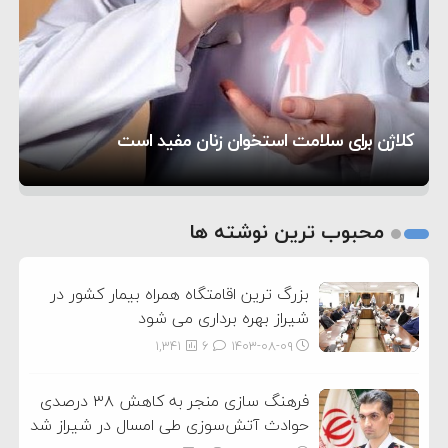
۴:۴۱
معاون دفتر پزشکیان: ادعای استعفای رئیس‌جمهور
۲۰:۳۹
واهی و کذب محض است
زمان و تاریخ مذاکرات آمریکا و ایران هنوز نهایی
۶:۵۰
نشده است
وزیر جنگ آمریکا: ماشین جنگی ما آماده حمله
تحسین کارگردان «جنگ و صلح» از سینمای ایران؛ روایتی
۶:۲۱
نظامی علیه ایران است
موافقت ترامپ با لغو حمله به ایران
از عشق عمیق به مردم
کمک خورشید به رفع ناترازی برق
کلاژن برای سلامت استخوان زنان مفید است
1
2
محبوب ترین نوشته ها
3
بزرگ ترین اقامتگاه همراه بیمار کشور در
شیراز بهره برداری می شود
1,341
6
۱۴۰۳-۰۸-۰۹
فرهنگ سازی منجر به کاهش ۳۸ درصدی
حوادث آتش‌سوزی طی امسال در شیراز شد