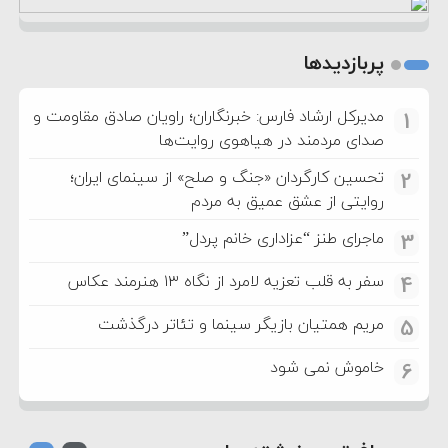
پربازدیدها
مدیرکل ارشاد فارس: خبرنگاران؛ راویان صادق مقاومت و
1
صدای مردمند در هیاهوی روایت‌ها
تحسین کارگردان «جنگ و صلح» از سینمای ایران؛
2
روایتی از عشق عمیق به مردم
ماجرای طنز “عزاداری خانم پردل”
3
سفر به قلب تعزیه لامرد از نگاه ۱۳ هنرمند عکاس
4
مریم همتیان بازیگر سینما و تئاتر درگذشت
5
خاموش نمی شود
6