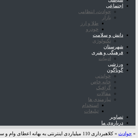
اجتماعی
حوادث، انتظامی
بازار
طلا و ارز
خودرو
دانش و سلامت
تکنولوژی
شهرستان
فرهنگی و هنری
ادبیات
ورزشی
گوناگون
خواندنی
خانه خاص
گرافیک
مقالات
نیازمندی ها
استخدام
تبلیغات
تصاویر
درباره‌ی ما
»
حوادث
»
کلاهبرداری 110 میلیاردی اینترنتی به بهانه اعطای وام و سرمایه گذاری