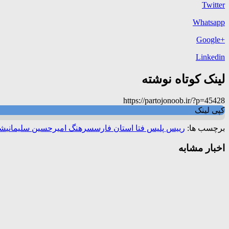
Twitter
Whatsapp
+Google
Linkedin
لینک کوتاه نوشته
https://partojonoob.ir/?p=45428
کپی لینک
برچسب ها:
رییس پلیس فتا استان فارس
سرهنگ امیرحسین سلیمانی
شب
اخبار مشابه