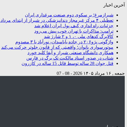
آخرین اخبار
شیرازمرغ؛ بر سکوی دوم صنعت مرغداری ایران
تعطیلی ۴ مرکز غیرمجاز دندانپزشکی در شیراز از ابتدای مردادماه تاکنون
جزئیات راه اندازی کیف پول ایران اعلام شد
ترامپ: مذاکرات با تهران خوب پیش می‌رود
کالابرگ کدهای ملی ۰، ۱ و ۲ شارژ شد
واژگونی پژو۲۰۶ در جاده بابامیدان- نورآباد با ۳ مصدوم
موتورسواری بانوان؛ واقعیتی که از قانون جلوتر حرکت می‌کند
همکاری دانشگاه صنعتی شیراز و آبفا کلید خورد
شتاب در صدور اسناد مالکیت تک برگ در فارس
قتل جوان 28 ساله توسط قاتل 15 ساله در کازرون
جمعه , ۱۶ مرداد ۱۴۰۵
2026 - 08 - 07
سیاسی