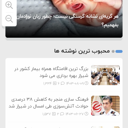
۱۰:۱۵
به آمریکا در حملات به ایران
کشورهایی که به متجاوزان کمک می کنند پاسخ
هر گریه‌ای نشانه گرسنگی نیست؛ چطور زبان نوزادمان را
۶:۰۵
سختی خواهند گرفت
سنتکام پایان تجاوز جدید به ایران را اعلام کرد
بفهمیم؟
روی دیگر زندگی
تغذیه پدر می‌تواند بر سلامت نوزاد تأثیر بگذارد
1
2
محبوب ترین نوشته ها
3
بزرگ ترین اقامتگاه همراه بیمار کشور در
شیراز بهره برداری می شود
1,334
6
۱۴۰۳-۰۸-۰۹
فرهنگ سازی منجر به کاهش ۳۸ درصدی
حوادث آتش‌سوزی طی امسال در شیراز شد
1,537
2
۱۴۰۳-۰۶-۲۷