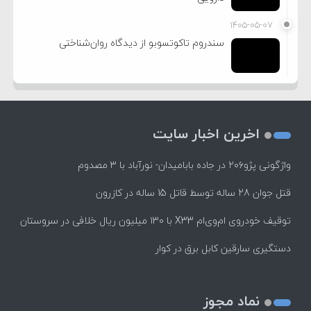
۱۴۰۵-۰۵-۰۷
سندروم تاکوتسوبو از دیدگاه روان‌شناختی
اخرین اخبار سایت
واژگونی پژو۲۰۶ در جاده بابامیدان- نورآباد با ۳ مصدوم
قتل جوان 28 ساله توسط قاتل 15 ساله در کازرون
توقیف خودروی ام‌وی‌ام X33 با ۱۳۰ میلیون ریال خلافی در سروستان
دستگیری سارقین کابل برق در کوار
نماد مجوز