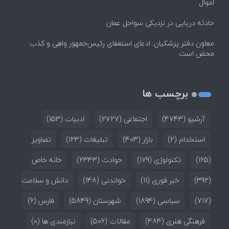
اموال
حادثه دریایی در نزدیکی سواحل عمان
معاون دفتر پزشکیان: ادعای استعفای رئیس‌جمهور واهی و کذب
محض است
برچسب ها
آرشیو
(4743)
اجتماعی
(2727)
ادبیات
(153)
استخدام
(2)
بازار
(403)
تبلیغات
(123)
تصاویر
(165)
تکنولوژی
(179)
حوادث
(2343)
خانه خاص
(392)
خبر فوری
(11)
خواندنی
(148)
دانش و سلامت
(717)
سیاسی
(1894)
شهرستان
(5849)
فارس
(6)
فرهنگی هنری
(484)
مقالات
(506)
نیازمندی ها
(0)