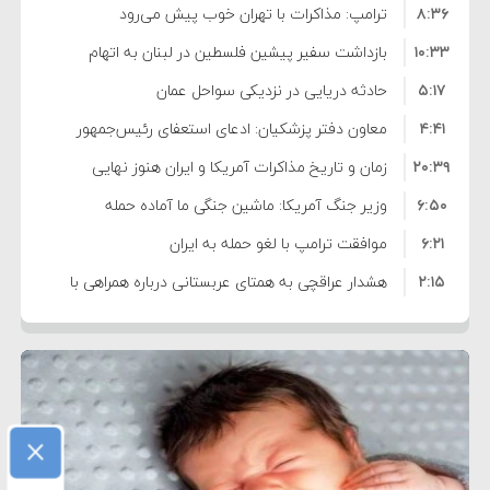
۸:۳۶
ترامپ: مذاکرات با تهران خوب پیش می‌رود
۱۰:۳۳
بازداشت سفیر پیشین فلسطین در لبنان به اتهام
۵:۱۷
فساد و اختلاس اموال
حادثه دریایی در نزدیکی سواحل عمان
۴:۴۱
معاون دفتر پزشکیان: ادعای استعفای رئیس‌جمهور
۲۰:۳۹
واهی و کذب محض است
زمان و تاریخ مذاکرات آمریکا و ایران هنوز نهایی
۶:۵۰
نشده است
وزیر جنگ آمریکا: ماشین جنگی ما آماده حمله
۶:۲۱
نظامی علیه ایران است
موافقت ترامپ با لغو حمله به ایران
۲:۱۵
هشدار عراقچی به همتای عربستانی درباره همراهی با
۷:۱۰
آمریکا
مقام ارشد امنیتی: برنامه گسترده‌ای برای پاسخ به
۵:۴۵
دیوانگی آمریکا داریم
ترامپ دستور حملات جدید علیه ایران را صادر کرد
۱۲:۵۹
سپاه: دو نفتکش متخلف مورد اصابت قرار گرفته و
×
۸:۵۷
متوقف شدند
ترامپ مدعی توافق تاریخی برای خلع سلاح کامل
۱۶:۱۹
حماس شد
اعتراض عراقچی به همتای بلغارستانی به دلیل کمک