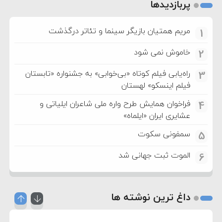
پربازدیدها
مریم همتیان بازیگر سینما و تئاتر درگذشت
1
خاموش نمی شود
2
راه‌یابی فیلم کوتاه «بی‌خوابی» به جشنواره «تابستان
3
فیلم اینسکو» لهستان
فراخوان همایش طرح واره ملی شاعران ایلیاتی و
4
عشایری ایران «ایلماه»
سمفونی سکوت
5
الموت ثبت جهانی شد
6
داغ ترین نوشته ها