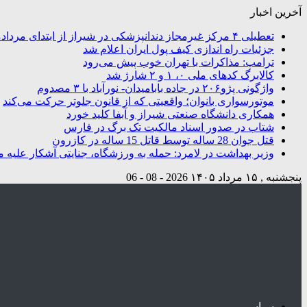
آخرین اخبار
تعطیلی ۴ مرکز غیرمجاز دندانپزشکی در شیراز از ابتدای مردادماه تاکنون
جزئیات راه اندازی کیف پول ایران اعلام شد
ترامپ: مذاکرات با تهران خوب پیش می‌رود
کالابرگ کدهای ملی ۰، ۱ و ۲ شارژ شد
واژگونی پژو۲۰۶ در جاده بابامیدان- نورآباد با ۳ مصدوم
موتورسواری بانوان؛ واقعیتی که از قانون جلوتر حرکت می‌کند
همکاری دانشگاه صنعتی شیراز و آبفا کلید خورد
شتاب در صدور اسناد مالکیت تک برگ در فارس
قتل جوان 28 ساله توسط قاتل 15 ساله در کازرون
وزیر بهداشت در لامرد: حمله به ورزشگاه، جنایتی آشکار علیه م
پنجشنبه , ۱۵ مرداد ۱۴۰۵
2026 - 08 - 06
سیاسی