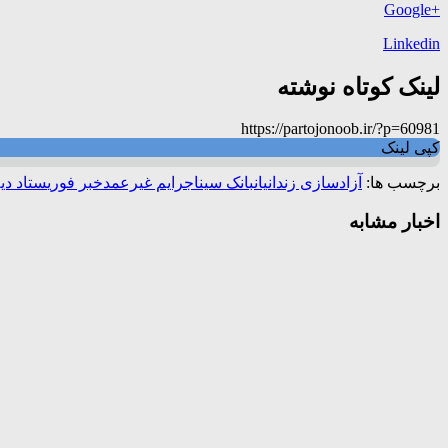
+Google
Linkedin
لینک کوتاه نوشته
https://partojonoob.ir/?p=60981
کپی لینک
برچسب ها:
آزادسازی زندانیان
بانک سینا
جرایم غیرعمد
خبر فوری
ستاد دی
اخبار مشابه