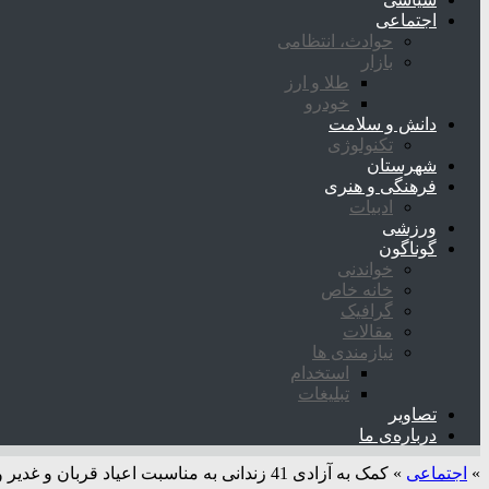
اجتماعی
حوادث، انتظامی
بازار
طلا و ارز
خودرو
دانش و سلامت
تکنولوژی
شهرستان
فرهنگی و هنری
ادبیات
ورزشی
گوناگون
خواندنی
خانه خاص
گرافیک
مقالات
نیازمندی ها
استخدام
تبلیغات
تصاویر
درباره‌ی ما
»
اجتماعی
»
کمک به آزادی 41 زندانی به مناسبت اعیاد قربان و غدیر و چهل‌ویکمین سالروز تأسیس بانک سینا