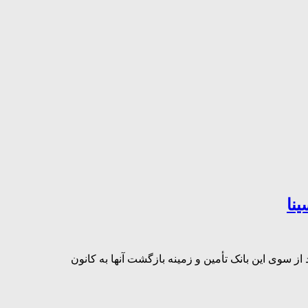
 با چهل‌ویکمین سالروز تأسیس بانک سینا، هزینه آزادسازی 41 زندانی جرایم غیرعمد از سوی این بانک تأمین و زمینه بازگشت آنها به کانون