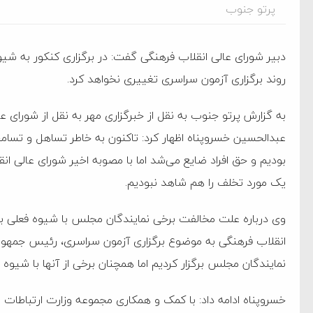
پرتو جنوب
دبیر شورای عالی انقلاب فرهنگی گفت: در برگزاری کنکور به ش
روند برگزاری آزمون سراسری تغییری نخواهد کرد.
به گزارش پرتو جنوب به نقل از خبرگزاری مهر به نقل از شورای ع
ام فساد و اختلاس اموال
عبدالحسین خسروپناه اظهار کرد: تاکنون به خاطر تساهل و تسام
بودیم و حق افراد ضایع می‌شد اما با مصوبه اخیر شورای عالی انق
یک مورد تخلف را هم شاهد نبودیم.
‌جمهور واهی و کذب محض
ایی نشده است
وی درباره علت مخالفت برخی نمایندگان مجلس با شیوه فعلی برگ
انقلاب فرهنگی به موضوع برگزاری آزمون سراسری، رئیس جمهور 
نظامی علیه ایران است
نمایندگان مجلس برگزار کردیم اما همچنان برخی از آنها با شیوه
هی با آمریکا
خسروپناه ادامه داد: با کمک و همکاری مجموعه وزارت ارتباطات و