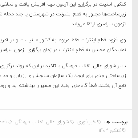
کنکور، امنیت در برگزاری این آزمون مهم افزایش یافت و تخلفی
به دیوانگی آمریکا داریم
زیرساخت‌ها مجبور به قطع اینترنت در شهرستان یا چند محله شد
کرد
آزمون سراسری ارتقا می‌یابد.
فته و متوقف شدند
وی افزود: قطع اینترنت فقط مربوط به کشور ما نیست و در آمری
امل حماس شد
نمایندگان مجلس به قطع اینترنت در زمان برگزاری آزمون سراسر
 کمک به آمریکا در حملات به
دبیر شورای عالی انقلاب فرهنگی با تاکید بر این که روند برگزاری 
اسخ سختی خواهند گرفت
زیرساختی جدی برای ایجاد یک سازمان سنجش و ارزیابی واحد 
تابع آن باشند. فعلاً گام‌های اولیه این مسیر را برداشته ایم و ر
برچسب ها:
خبر فوری
شورای عالی انقلاب فرهنگی
قطع
کنکور 1402