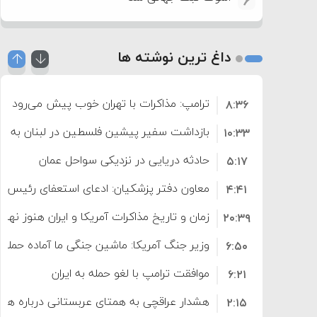
6
داغ ترین نوشته ها
ترامپ: مذاکرات با تهران خوب پیش می‌رود
۸:۳۶
بازداشت سفیر پیشین فلسطین در لبنان به اته
۱۰:۳۳
حادثه دریایی در نزدیکی سواحل عمان
۵:۱۷
معاون دفتر پزشکیان: ادعای استعفای رئیس
۴:۴۱
است
زمان و تاریخ مذاکرات آمریکا و ایران هنوز نه
۲۰:۳۹
وزیر جنگ آمریکا: ماشین جنگی ما آماده حمله 
۶:۵۰
موافقت ترامپ با لغو حمله به ایران
۶:۲۱
هشدار عراقچی به همتای عربستانی درباره همرا
۲:۱۵