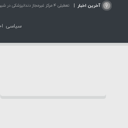
آخرین اخبار
تعطیلی ۴ مرکز غیرمجاز دندانپزشکی در شیراز از ابتدای مردادماه تاکنون
سیاسی
اج