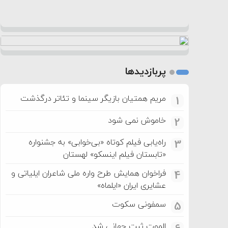
پربازدیدها
مریم همتیان بازیگر سینما و تئاتر درگذشت
1
خاموش نمی شود
2
راه‌یابی فیلم کوتاه «بی‌خوابی» به جشنواره
3
«تابستان فیلم اینسکو» لهستان
فراخوان همایش طرح واره ملی شاعران ایلیاتی و
4
عشایری ایران «ایلماه»
سمفونی سکوت
5
الموت ثبت جهانی شد