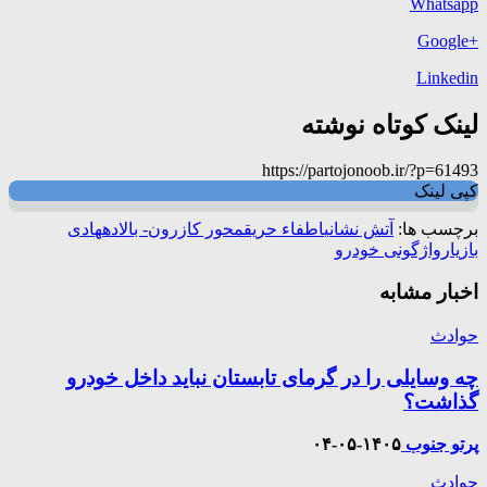
Whatsapp
+Google
Linkedin
لینک کوتاه نوشته
https://partojonoob.ir/?p=61493
کپی لینک
برچسب ها:
آتش نشانی
اطفاء حریق
محور کازرون- بالاده
هادی
بازیار
واژگونی خودرو
اخبار مشابه
حوادث
چه وسایلی را در گرمای تابستان نباید داخل خودرو
گذاشت؟
پرتو جنوب
۱۴۰۵-۰۵-۰۴
حوادث