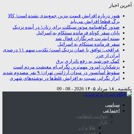
آخرین اخبار
هنوز درباره افزایش قیمت بنزین جمع‌بندی نشده است/ کالا
برگ قطعا افزایش می‌یابد
صدور گواهینامه موتورسیکلت برای زنان؛ در آینده نزدیک
پایان سفر کوتاه فرمانده سنتکام به اسرائیل
بسته اینترنت خبرنگاران فعال شد
سفر فرمانده سنتکام به اسرائیل
عراقچی: توافق با عمان نزدیک است/ تکذیب سهم ۱۱ درصدی
ایران از خزر
کمک خورشید به رفع ناترازی برق
پزشکیان: امروز مهم‌ترین نگرانی‌ام معیشت مردم است
سقوط آسانسور در میدان آرژانتین تهران/ ۹ نفر مصدوم شدند
ابراز نگرانی نسبت به افزایش غلط‌ها در نوشته‌های شهری
یکشنبه , ۱۸ مرداد ۱۴۰۵
2026 - 08 - 09
سیاسی
اجتماعی
حوادث، انتظامی
بازار
طلا و ارز
خودرو