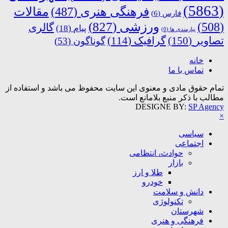
(5863)
فرهنگی هنری
(487)
مقالات
فارس
(6)
ورزشی
(827)
(508)
گالری
پیام
(18)
نیازمندی ها
(0)
تصاویر
(150)
گرافیک
(114)
گوناگون
(53)
خانه
تماس با ما
تمام حقوق مادی و معنوی این سایت محفوظ می باشد و استفاده از
مطالب با ذکر منبع بلامانع است.
DESIGNE BY:
SP Agency
×
سیاسی
اجتماعی
حوادث، انتظامی
بازار
طلا و ارز
خودرو
دانش و سلامت
تکنولوژی
شهرستان
فرهنگی و هنری