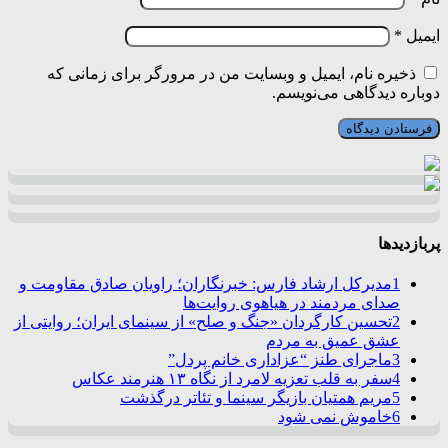
ایمیل
*
ذخیره نام، ایمیل و وبسایت من در مرورگر برای زمانی که
دوباره دیدگاهی می‌نویسم.
پربازدیدها
1
مدیرکل ارشاد فارس: خبرنگاران؛ راویان صادق مقاومت و
صدای مردمند در هیاهوی روایت‌ها
2
تحسین کارگردان «جنگ و صلح» از سینمای ایران؛ روایتی از
عشق عمیق به مردم
3
ماجرای طنز “عزاداری خانم پردل”
4
سفر به قلب تعزیه لامرد از نگاه ۱۳ هنرمند عکاس
5
مریم همتیان بازیگر سینما و تئاتر درگذشت
6
خاموش نمی شود