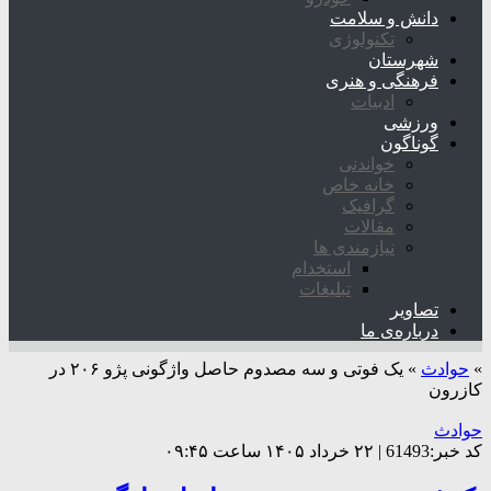
دانش و سلامت
تکنولوژی
شهرستان
فرهنگی و هنری
ادبیات
ورزشی
گوناگون
خواندنی
خانه خاص
گرافیک
مقالات
نیازمندی ها
استخدام
تبلیغات
تصاویر
درباره‌ی ما
»
حوادث
»
یک فوتی و سه مصدوم حاصل واژگونی پژو ۲۰۶ در
کازرون
حوادث
کد خبر:61493 | ۲۲ خرداد ۱۴۰۵ ساعت ۰۹:۴۵