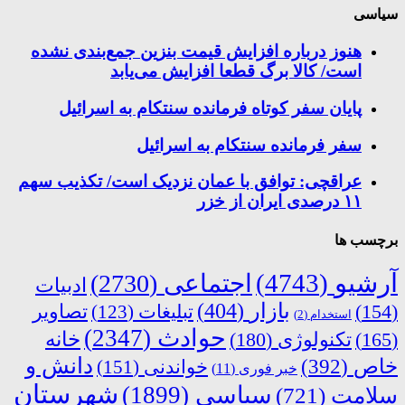
سیاسی
هنوز درباره افزایش قیمت بنزین جمع‌بندی نشده
است/ کالا برگ قطعا افزایش می‌یابد
پایان سفر کوتاه فرمانده سنتکام به اسرائیل
سفر فرمانده سنتکام به اسرائیل
عراقچی: توافق با عمان نزدیک است/ تکذیب سهم
۱۱ درصدی ایران از خزر
برچسب ها
آرشیو
(4743)
اجتماعی
(2730)
ادبیات
بازار
(404)
(154)
تبلیغات
(123)
تصاویر
استخدام
(2)
حوادث
(2347)
خانه
(165)
تکنولوژی
(180)
دانش و
خاص
(392)
خواندنی
(151)
خبر فوری
(11)
شهرستان
سیاسی
(1899)
سلامت
(721)