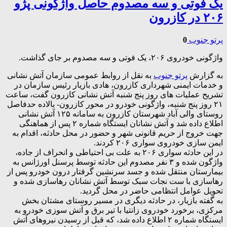
یک فوتی و سه مصدوم حاصل واژگونی پژو
۲۰۶ در کازرون
پرتو جنوب
0
واژگونی خودروی ۲۰۶، یک فوتی و سه مصدوم بر جای گذاشت.
به گزارش
پرتو جنوب
به نقل از روابط عمومی سازمان آتش نشانی
و خدمات ایمنی شهرداری کازرون، هادی بازیار رئیس سازمان در
تشریح عملیات های روز پنج شنبه آتش نشانی کازرون گفت، ساعت
۲۱ روز پنج شنبه، واژگونی خودرو در محور کازرون- بالاده حدفاصل
روستای والی آباد شهرستان کازرون به سامانه ۱۲۵ آتش نشانی
اطلاع داده شد و آتش نشانان ایستگاه شماره ۲ پس از هماهنگی
جهت خروج از حریم قانونی شهر و حضور در محل حادثه، اقدام به
ایمن سازی خودروی سواری ۲۰۶ کردند.
در این حادثه سواری ۲۰۶ به علت بی احتیاطی و انحراف از جاده،
واژگون شده و ۳ نفر مصدوم این حادثه توسط پرسنل اورژانس به
بیمارستان منتقل شده و جسد سرنشین گرفتار درون خودرو پس از
رهاسازی با ست نجات سبک توسط آتش نشانان رهاسازی شده و
تحویل عوامل انتظامی حاضر در محل گردید.
به گفته بازیار، در حادثه دیگری در مسیر روستای مشتان بخش
مرکزی، برخورد خودروی زانتیا با تیر برق و آتش سوزی خودرو به
ایستگاه شماره ۲ اطلاع داده شد، که قبل از رسیدن نیروهای آتش