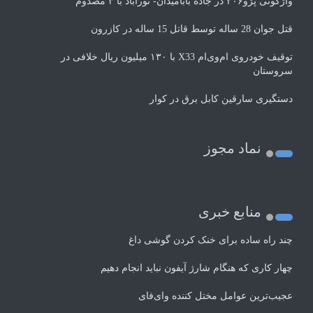
واژگونی پژو۲۰۶ در جاده بابامیدان- نورآباد با ۳ مصدوم
قتل جوان 28 ساله توسط قاتل 15 ساله در کازرون
توقیف خودروی ام‌وی‌ام X33 با ۱۳۰ میلیون ریال خلافی در
سروستان
دستگیری سارقین کابل برق در کوار
نماد مجوز
منابع خبری
چند راه‌ ساده برای خنک کردن گوشی داغ
چهار کاری که هنگام شارژ آیفون نباید انجام دهیم
عجیب‌ترین عوامل مختل کننده وای‌فای