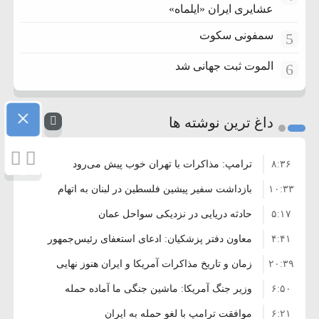
عشایری ایران «ایلماه»
سمفونی سکوت
5
الموت ثبت جهانی شد
6
×
داغ ترین نوشته ها
۸:۳۶
ترامپ: مذاکرات با تهران خوب پیش می‌رود
۱۰:۳۳
بازداشت سفیر پیشین فلسطین در لبنان به اتهام
۵:۱۷
فساد و اختلاس اموال
حادثه دریایی در نزدیکی سواحل عمان
۴:۴۱
معاون دفتر پزشکیان: ادعای استعفای رئیس‌جمهور
۲۰:۳۹
واهی و کذب محض است
زمان و تاریخ مذاکرات آمریکا و ایران هنوز نهایی
۶:۵۰
نشده است
وزیر جنگ آمریکا: ماشین جنگی ما آماده حمله
۶:۲۱
نظامی علیه ایران است
موافقت ترامپ با لغو حمله به ایران