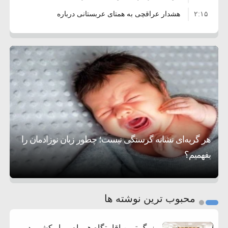
۲:۱۵
هشدار عراقچی به همتای عربستانی درباره
۷:۱۰
همراهی با آمریکا
مقام ارشد امنیتی: برنامه گسترده‌ای برای پاسخ به
۵:۴۵
دیوانگی آمریکا داریم
ترامپ دستور حملات جدید علیه ایران را صادر کرد
۱۲:۵۹
سپاه: دو نفتکش متخلف مورد اصابت قرار گرفته
۸:۵۷
و متوقف شدند
ترامپ مدعی توافق تاریخی برای خلع سلاح کامل
۱۶:۱۹
حماس شد
اعتراض عراقچی به همتای بلغارستانی به دلیل
۱۰:۱۵
کمک به آمریکا در حملات به ایران
کشورهایی که به متجاوزان کمک می کنند پاسخ
هر گریه‌ای نشانه گرسنگی نیست؛ چطور زبان نوزادمان را
۶:۰۵
سختی خواهند گرفت
سنتکام پایان تجاوز جدید به ایران را اعلام کرد
بفهمیم؟
روی دیگر زندگی
تغذیه پدر می‌تواند بر سلامت نوزاد تأثیر بگذارد
1
2
محبوب ترین نوشته ها
3
بزرگ ترین اقامتگاه همراه بیمار کشور در