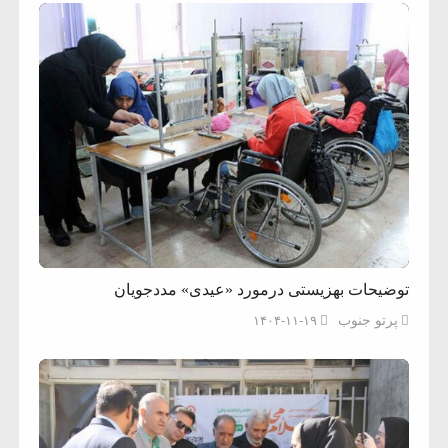
توضیحات بهزیستی درمورد «عیدی» مددجویان
پرتو جنوب
۱۴۰۴-۱۱-۱۹