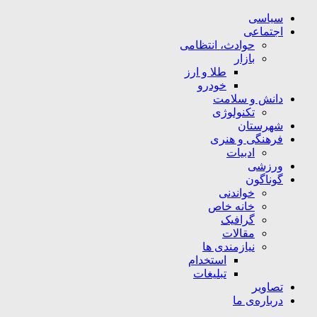
سیاسی
اجتماعی
حوادث، انتظامی
بازار
طلا و ارز
خودرو
دانش و سلامت
تکنولوژی
شهرستان
فرهنگی و هنری
ادبیات
ورزشی
گوناگون
خواندنی
خانه خاص
گرافیک
مقالات
نیازمندی ها
استخدام
تبلیغات
تصاویر
درباره‌ی ما