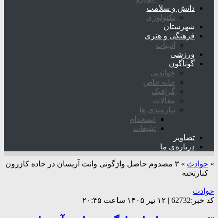
دانش و سلامت
تکنولوژی
شهرستان
فرهنگی و هنری
ادبیات
ورزشی
گوناگون
خواندنی
خانه خاص
گرافیک
مقالات
نیازمندی ها
استخدام
تبلیغات
تصاویر
درباره‌ی ما
»
حوادث
»
۳ مصدوم حاصل واژگونی وانت آریسان در جاده کازرون
– کنارتخته
حوادث
کد خبر:62732 | ۱۲ تیر ۱۴۰۵ ساعت ۲۰:۴۵