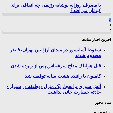
با مصرف روزانه نوشابه رژیمی چه اتفاقی برای
کبدتان می‌افتد؟
×
اخرین اخبار سایت
سقوط آسانسور در میدان آرژانتین تهران/ ۹ نفر
مصدوم شدند
قتل هولناک مداح سرشناس پس از ربوده شدن
کامیون با راننده هشت ساله توقیف شد
آتش سوزی و انفجار یک منزل دوطبقه در شیراز /
حادثه خسارت جانی نداشت
نماد مجوز
منابع خبری