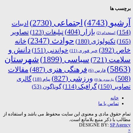
برچسب ها
آرشیو
(4743)
اجتماعی
(2730)
ادبیات
بازار
(404)
(154)
تبلیغات
(123)
تصاویر
استخدام
(2)
حوادث
(2347)
خانه
(165)
تکنولوژی
(180)
دانش و
خاص
(392)
خواندنی
(151)
خبر فوری
(11)
شهرستان
سیاسی
(1899)
سلامت
(721)
(5863)
فرهنگی هنری
(487)
مقالات
فارس
(6)
ورزشی
(827)
(508)
گالری
پیام
(18)
نیازمندی ها
(0)
تصاویر
(150)
گرافیک
(114)
گوناگون
(53)
خانه
تماس با ما
تمام حقوق مادی و معنوی این سایت محفوظ می باشد و استفاده از
مطالب با ذکر منبع بلامانع است.
DESIGNE BY:
SP Agency
×