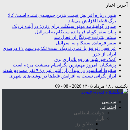
آخرین اخبار
هنوز درباره افزایش قیمت بنزین جمع‌بندی نشده است/ کالا
برگ قطعا افزایش می‌یابد
صدور گواهینامه موتورسیکلت برای زنان؛ در آینده نزدیک
پایان سفر کوتاه فرمانده سنتکام به اسرائیل
بسته اینترنت خبرنگاران فعال شد
سفر فرمانده سنتکام به اسرائیل
عراقچی: توافق با عمان نزدیک است/ تکذیب سهم ۱۱ درصدی
ایران از خزر
کمک خورشید به رفع ناترازی برق
پزشکیان: امروز مهم‌ترین نگرانی‌ام معیشت مردم است
سقوط آسانسور در میدان آرژانتین تهران/ ۹ نفر مصدوم شدند
ابراز نگرانی نسبت به افزایش غلط‌ها در نوشته‌های شهری
یکشنبه , ۱۸ مرداد ۱۴۰۵
2026 - 08 - 09
سیاسی
اجتماعی
حوادث، انتظامی
بازار
طلا و ارز
خودرو