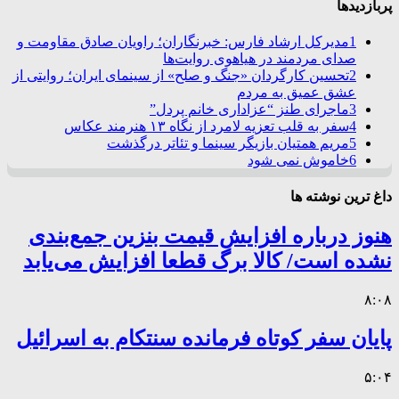
پربازدیدها
1
مدیرکل ارشاد فارس: خبرنگاران؛ راویان صادق مقاومت و
صدای مردمند در هیاهوی روایت‌ها
2
تحسین کارگردان «جنگ و صلح» از سینمای ایران؛ روایتی از
عشق عمیق به مردم
3
ماجرای طنز “عزاداری خانم پردل”
4
سفر به قلب تعزیه لامرد از نگاه ۱۳ هنرمند عکاس
5
مریم همتیان بازیگر سینما و تئاتر درگذشت
6
خاموش نمی شود
داغ ترین نوشته ها
هنوز درباره افزایش قیمت بنزین جمع‌بندی
نشده است/ کالا برگ قطعا افزایش می‌یابد
۸:۰۸
پایان سفر کوتاه فرمانده سنتکام به اسرائیل
۵:۰۴